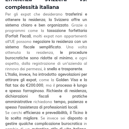
complessità italiana
Per gli expat che desiderano 
trasferirsi e 
ottenere la residenza
, 
la Svizzera offre un 
sistema chiaro e ben organizzato
. Grazie a 
programmi come la 
tassazione forfettaria 
(Forfait Fiscal)
, molti expat non appartenenti 
all’UE possono 
negoziare la residenza con un 
sistema fiscale semplificato
. Una volta 
ottenuta la residenza, 
le procedure 
burocratiche sono ridotte al minimo
, e ogni 
aspetto, dalla registrazione di un’azienda al 
rinnovo dei permessi, è 
snello e trasparente
.
L’Italia, invece, ha introdotto agevolazioni per 
attirare gli expat
, come la 
Golden Visa e la 
flat tax da €200.000
, ma il 
processo è lungo 
e spesso farraginoso
. 
Richieste di residenza, 
dichiarazioni fiscali e pratiche 
amministrative
 richiedono 
tempo, pazienza e 
spesso l’assistenza di professionisti locali
.
Se cerchi 
efficienza e prevedibilità, il Ticino è 
la scelta migliore
. Se invece sei 
disposto a 
gestire qualche complicazione burocratica
 in 
cambio di un 
autentico stile di vita italiano
, 