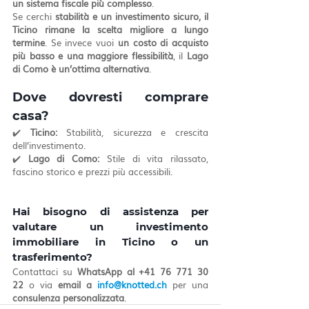
un sistema fiscale più complesso
.
Se cerchi 
stabilità e un investimento sicuro, il 
Ticino rimane la scelta migliore a lungo 
termine
. Se invece vuoi 
un costo di acquisto 
più basso e una maggiore flessibilità
, il 
Lago 
di Como è un’ottima alternativa
.
Dove dovresti comprare 
casa?
✔️ 
Ticino:
 Stabilità, sicurezza e crescita 
dell’investimento.
✔️ 
Lago di Como:
 Stile di vita rilassato, 
fascino storico e prezzi più accessibili.
Hai bisogno di assistenza per 
valutare un investimento 
immobiliare in Ticino o un 
trasferimento?
Contattaci su 
WhatsApp al +41 76 771 30 
22
 o via 
email a 
info@knotted.ch
 per una 
consulenza personalizzata
.