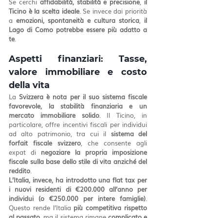
Se cerchi 
affidabilità, stabilità e precisione
, 
il 
Ticino è la scelta ideale
. Se invece dai priorità 
a 
emozioni, spontaneità e cultura storica
, 
il 
Lago di Como potrebbe essere più adatto a 
te
.
Aspetti finanziari: Tasse, 
valore immobiliare e costo 
della vita
La 
Svizzera è nota per il suo sistema fiscale 
favorevole, la stabilità finanziaria e un 
mercato immobiliare solido
. Il Ticino, in 
particolare, offre incentivi fiscali per individui 
ad alto patrimonio, tra cui il 
sistema del 
forfait fiscale svizzero
, che consente agli 
expat di 
negoziare la propria imposizione 
fiscale sulla base dello stile di vita anziché del 
reddito
.
L’Italia, invece, ha introdotto una flat tax per 
i nuovi residenti di €200.000 all’anno per 
individui (o €250.000 per intere famiglie)
. 
Questo rende l’Italia 
più competitiva rispetto 
al passato
, ma il sistema rimane 
complicato e 