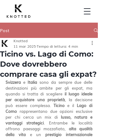
Post
Knotted
11 mar 2025
Tempo di lettura: 4 min
Ticino vs. Lago di Como:
Dove dovrebbero
comprare casa gli expat?
Svizzera
 e 
Italia
 sono da sempre due delle 
destinazioni più ambite per gli expat, ma 
quando si tratta di scegliere 
il luogo ideale 
per acquistare una proprietà
, la decisione 
può essere complessa. 
Ticino
 e il 
Lago di 
Como
 rappresentano due opzioni esclusive 
per chi cerca un mix di 
lusso, natura e 
vantaggi strategici
. Entrambe le località 
offrono paesaggi mozzafiato, 
alta qualità 
della vita
 e un 
prestigio internazionale 