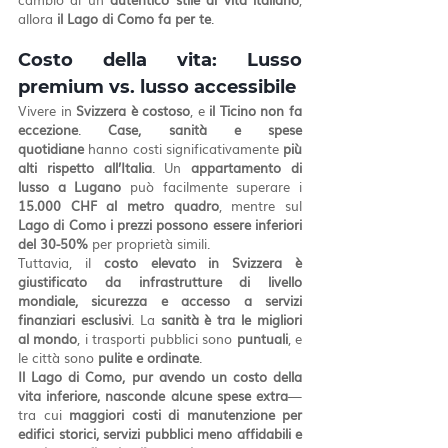
allora 
il Lago di Como fa per te
.
Costo della vita: Lusso 
premium vs. lusso accessibile
Vivere in 
Svizzera è costoso
, e 
il Ticino non fa 
eccezione
. 
Case, sanità e spese 
quotidiane
 hanno costi significativamente 
più 
alti rispetto all’Italia
. Un 
appartamento di 
lusso a Lugano
 può facilmente superare i 
15.000 CHF al metro quadro
, mentre sul 
Lago di Como i prezzi possono essere inferiori 
del 30-50%
 per proprietà simili.
Tuttavia, il 
costo elevato in Svizzera è 
giustificato da infrastrutture di livello 
mondiale, sicurezza e accesso a servizi 
finanziari esclusivi
. La 
sanità è tra le migliori 
al mondo
, i trasporti pubblici sono 
puntuali
, e 
le città sono 
pulite e ordinate
.
Il Lago di Como, pur avendo un costo della 
vita inferiore, nasconde alcune spese extra
—
tra cui 
maggiori costi di manutenzione per 
edifici storici, servizi pubblici meno affidabili e 