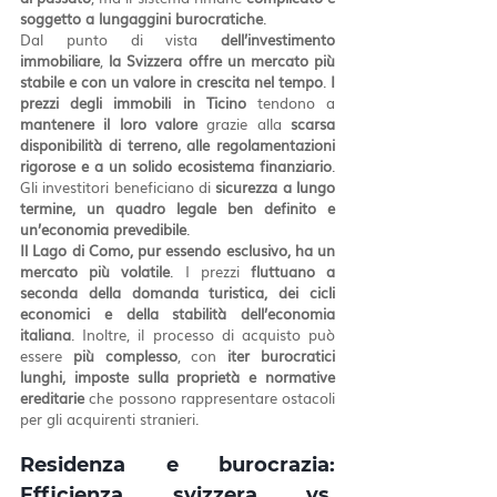
soggetto a lungaggini burocratiche
.
Dal punto di vista 
dell’investimento 
immobiliare
, 
la Svizzera offre un mercato più 
stabile e con un valore in crescita nel tempo
. 
I 
prezzi degli immobili in Ticino
 tendono a 
mantenere il loro valore
 grazie alla 
scarsa 
disponibilità di terreno, alle regolamentazioni 
rigorose e a un solido ecosistema finanziario
. 
Gli investitori beneficiano di 
sicurezza a lungo 
termine, un quadro legale ben definito e 
un’economia prevedibile
.
Il Lago di Como, pur essendo esclusivo, ha un 
mercato più volatile
. I prezzi 
fluttuano a 
seconda della domanda turistica, dei cicli 
economici e della stabilità dell’economia 
italiana
. Inoltre, il processo di acquisto può 
essere 
più complesso
, con 
iter burocratici 
lunghi, imposte sulla proprietà e normative 
ereditarie
 che possono rappresentare ostacoli 
per gli acquirenti stranieri.
Residenza e burocrazia: 
Efficienza svizzera vs. 