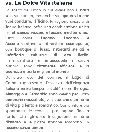
vs. La Dolce Vita italiana
La scelta del luogo in cui vivere non si basa 
solo sui numeri, ma anche sul 
tipo di vita che 
vuoi condurre
. 
Il Ticino
, la regione svizzera di 
lingua italiana, offre una combinazione unica 
tra 
efficienza svizzera e fascino mediterraneo
. 
Città come 
Lugano, Locarno e 
Ascona
 vantano un’atmosfera 
cosmopolita
, 
con 
boutique di lusso, ristoranti stellati e 
un’offerta culturale di alto livello
. 
L’infrastruttura è 
impeccabile
, i servizi 
pubblici sono 
altamente efficienti
 e la 
sicurezza è tra le migliori al mondo
.
Dall’altro lato del confine, il 
Lago di 
Como
 rappresenta l’essenza dell’
eleganza 
italiana senza tempo
. Località come 
Bellagio, 
Menaggio e Cernobbio
 sono celebri per i loro 
panorami mozzafiato, ville storiche e un ritmo 
di vita più lento e romantico
. Qui la vita è più 
spontanea
—le cene si prolungano fino a 
tarda notte, gli abitanti si godono un 
ritmo 
rilassato
, e le piazze storiche emanano un 
fascino senza tempo
.