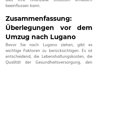
beeinflussen kann.
Zusammenfassung: 
Überlegungen vor dem 
Umzug nach Lugano
Bevor Sie nach Lugano ziehen, gibt es 
wichtige Faktoren zu berücksichtigen. Es ist 
entscheidend, die Lebenshaltungskosten, die 
Qualität der Gesundheitsversorgung, den 
Arbeitsmarkt und das Bildungssystem zu 
beachten. Das Recherchieren dieser Aspekte 
hilft Ihnen, eine fundierte Entscheidung über 
den Umzug nach Lugano zu treffen.
Wenn Sie Unterstützung benötigen oder 
weitere Fragen haben, bevor Sie ein Angebot 
anfordern, zögern Sie bitte nicht, uns unter 
info@knotted.ch
 zu kontaktieren oder eine 
WhatsApp-Nachricht an +41 76 771 30 22 zu 