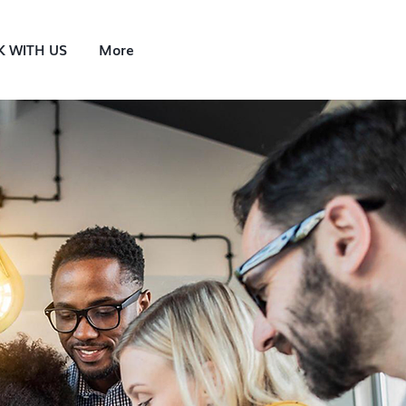
 WITH US
More