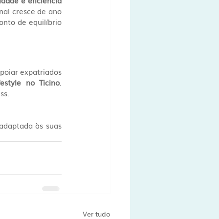
dade e eficiência 
nal cresce de ano 
nto de equilíbrio 
poiar expatriados 
festyle no Ticino
. 
ss.
adaptada às suas 
Ver tudo