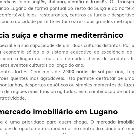
médicos falam 
inglês, italiano, alemão e francês
. Os 
transpo
gando Lugano de forma pontual ao resto da Suíça e ao norte de
 confortável: lojas, restaurantes, centros culturais e desportiv
acta da cidade permite evitar o stress das grandes metrópol
ncia suíça e charme mediterrânico
cial é a sua capacidade de unir duas culturas distintas. Por u
, a economia sólida e o sistema educativo de excelência da S
aliana: a língua nas ruas, os mercados cheios de produtos fr
meros eventos culturais ao longo do ano.
pontos fortes. Com mais de 
2.300 horas de sol por ano
, Lu
ões quentes mas agradáveis. Isto permite desfrutar de uma 
montanhas, desportos aquáticos ou simples momentos de lazer
 de regiões mais frias ou agitadas, esta combinação de nature
tratividade.
mercado imobiliário em Lugano
ta é uma prioridade para quem chega. O 
mercado imobili
co: desde apartamentos modernos no centro da cidade até mora