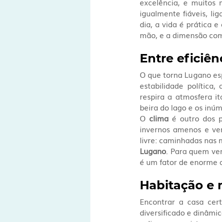
excelência, e muitos 
igualmente fiáveis, li
dia, a vida é prática e
mão, e a dimensão comp
Entre eficiê
O que torna Lugano espe
estabilidade política
respira a atmosfera it
beira do lago e os inú
O 
clima
 é outro dos 
invernos amenos e ver
livre: caminhadas nas 
Lugano
. Para quem vem
é um fator de enorme a
Habitação e 
Encontrar a casa cer
diversificado e dinâmi