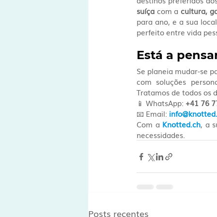
destinos preferidos do
suíça
 com a 
cultura, g
para ano, e a sua loca
perfeito entre vida pess
Está a pensa
Se planeia mudar-se pa
com soluções persona
Tratamos de todos os d
📱 WhatsApp: 
+41 76 7
📧 Email: 
info@knotted
Com a 
Knotted.ch
, a 
necessidades.
Posts recentes