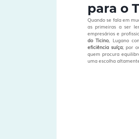
para o 
Quando se fala em mud
as primeiras a ser le
empresários e profissi
do Ticino
, Lugano co
eficiência suíça
; por o
quem procura equilibra
uma escolha altamente