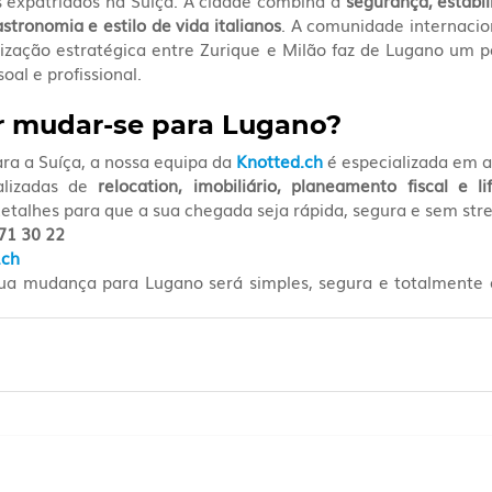
s expatriados na Suíça. A cidade combina a 
segurança, estabili
astronomia e estilo de vida italianos
. A comunidade internacio
lização estratégica entre Zurique e Milão faz de Lugano um po
oal e profissional.
r mudar-se para Lugano?
ra a Suíça, a nossa equipa da 
Knotted.ch
 é especializada em a
lizadas de 
relocation, imobiliário, planeamento fiscal e li
etalhes para que a sua chegada seja rápida, segura e sem stre
71 30 22
.ch
sua mudança para Lugano será simples, segura e totalmente 