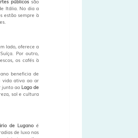
rtes públicos
 são 
 Itália. No dia a 
os estão sempre à 
es.
m lado, oferece a 
uíça. Por outro, 
escos, os cafés à 
gano beneficia de 
vida ativa ao ar 
 junto ao 
Lago de 
za, sol e cultura 
ário de Lugano
 é 
dias de luxo nas 