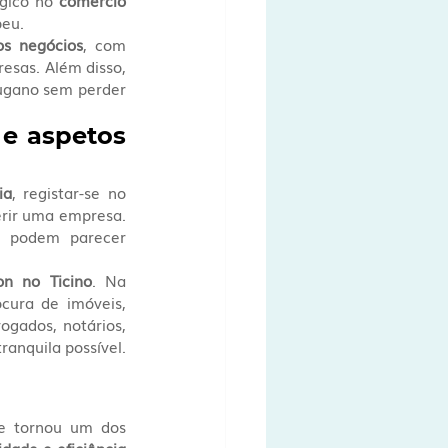
gico no 
comércio 
peu.
os negócios
, com 
esas. Além disso, 
ugano sem perder 
e aspetos 
ia
, registar-se no 
erir uma empresa. 
s podem parecer 
on no Ticino
. Na 
cura de imóveis, 
ogados, notários, 
tranquila possível.
e tornou um dos 