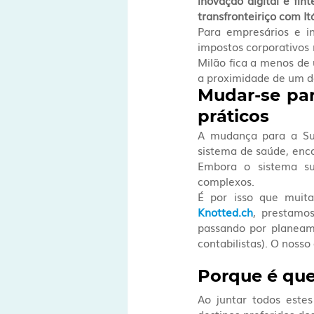
inovação digital e fint
transfronteiriço com It
Para empresários e in
impostos corporativos 
Milão fica a menos de
a proximidade de um d
Mudar-se par
práticos
A mudança para a Suí
sistema de saúde, encon
Embora o sistema su
complexos.
É por isso que muita
Knotted.ch
, prestamos
passando por planeamen
contabilistas). O nosso 
Porque é que
Ao juntar todos este