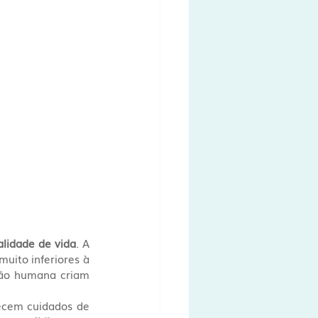
alidade de vida
. A 
ito inferiores à 
são humana criam 
ecem cuidados de 