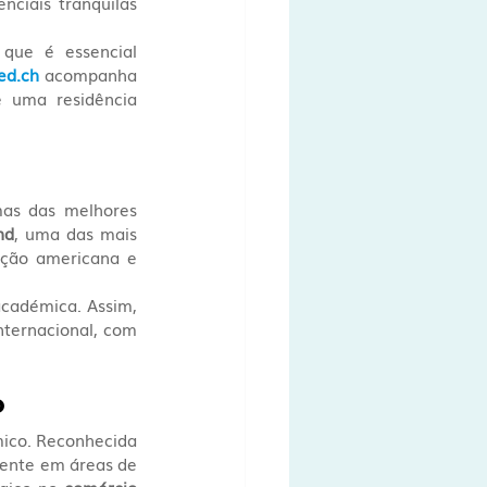
ciais tranquilas 
que é essencial 
ed.ch
 acompanha 
 uma residência 
 é um fator decisivo. Lugano conta com algumas das melhores 
nd
, uma das mais 
ção americana e 
académica. Assim, 
ternacional, com 
o
ico. Reconhecida 
, a cidade tem vindo a afirmar-se igualmente em áreas de 