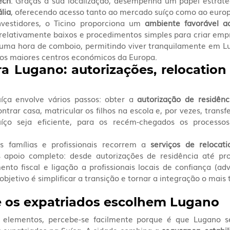
ech
. Graças à sua localização, desempenha um papel estraté
ália
, oferecendo acesso tanto ao mercado suíço como ao euro
vestidores, o Ticino proporciona um 
ambiente favorável a
relativamente baixos e procedimentos simples para criar empr
 uma hora de comboio, permitindo viver tranquilamente em L
os maiores centros económicos da Europa.
a Lugano: autorizações, relocation 
ça envolve vários passos: obter a 
autorização de residênc
trar casa, matricular os filhos na escola e, por vezes, transf
íço seja eficiente, para os recém-chegados os processo
s famílias e profissionais recorrem a 
serviços de relocati
 apoio completo: desde autorizações de residência até pro
to fiscal e ligação a profissionais locais de confiança (adv
objetivo é simplificar a transição e tornar a integração o mais 
 os expatriados escolhem Lugano
s elementos, percebe-se facilmente porque é que Lugano s