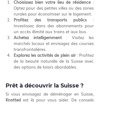
Choisissez bien votre lieu de résidence
 : 
Optez pour des petites villes ou des zones 
rurales pour économiser sur le logement.
Profitez des transports publics
 : 
Investissez dans des abonnements pour 
un accès illimité aux trains et aux bus.
Achetez intelligemment
 : Visitez les 
marchés locaux et envisagez des courses 
transfrontalières.
Explorez les activités de plein air
 : Profitez 
de la beauté naturelle de la Suisse avec 
des options de loisirs abordables.
Prêt à découvrir la Suisse ?
Si vous envisagez de déménager en Suisse, 
Knotted
 est là pour vous aider. De conseils 
personnalisés à des astuces pour économiser, 
nous veillerons à ce que votre transition soit 
fluide et sans stress.
📩 
Contactez-nous par email
 : 
info@knotted.ch