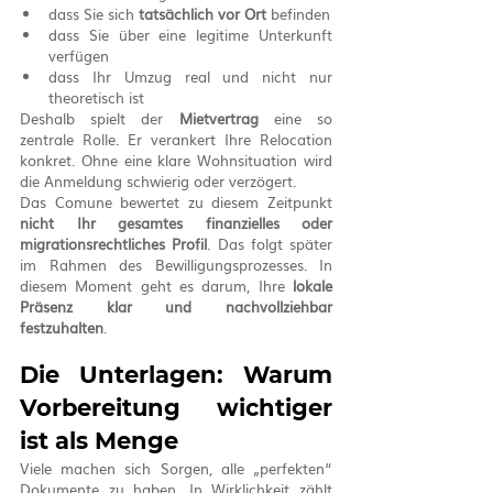
dass Sie sich 
tatsächlich vor Ort
 befinden
dass Sie über eine legitime Unterkunft 
verfügen
dass Ihr Umzug real und nicht nur 
theoretisch ist
Deshalb spielt der 
Mietvertrag
 eine so 
zentrale Rolle. Er verankert Ihre Relocation 
konkret. Ohne eine klare Wohnsituation wird 
die Anmeldung schwierig oder verzögert.
Das Comune bewertet zu diesem Zeitpunkt 
nicht Ihr gesamtes finanzielles oder 
migrationsrechtliches Profil
. Das folgt später 
im Rahmen des Bewilligungsprozesses. In 
diesem Moment geht es darum, Ihre 
lokale 
Präsenz klar und nachvollziehbar 
festzuhalten
.
Die Unterlagen: Warum 
Vorbereitung wichtiger 
ist als Menge
Viele machen sich Sorgen, alle „perfekten“ 
Dokumente zu haben. In Wirklichkeit zählt 