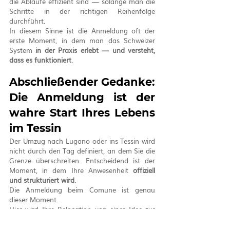
die Abläufe effizient sind — solange man die 
Schritte in der richtigen Reihenfolge 
durchführt.
In diesem Sinne ist die Anmeldung oft der 
erste Moment, in dem man das Schweizer 
System 
in der Praxis erlebt — und versteht, 
dass es funktioniert
.
Abschließender Gedanke: 
Die Anmeldung ist der 
wahre Start Ihres Lebens 
im Tessin
Der Umzug nach Lugano oder ins Tessin wird 
nicht durch den Tag definiert, an dem Sie die 
Grenze überschreiten. Entscheidend ist der 
Moment, in dem Ihre Anwesenheit 
offiziell 
und strukturiert wird
.
Die Anmeldung beim Comune ist genau 
dieser Moment.
Hier wird Ihre Relocation von einer Idee zur 
konkreten Realität innerhalb des Schweizer 
Systems
. Ab diesem Zeitpunkt baut alles 