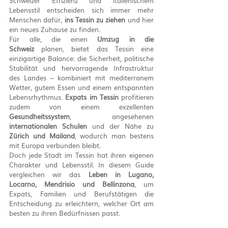
Schweizer Effizienz und italienischem 
Lebensstil entscheiden sich immer mehr 
Menschen dafür, 
ins Tessin zu ziehen
 und hier 
ein neues Zuhause zu finden.
Für alle, die einen 
Umzug in die 
Schweiz
 planen, bietet das Tessin eine 
einzigartige Balance: die Sicherheit, politische 
Stabilität und hervorragende Infrastruktur 
des Landes – kombiniert mit mediterranem 
Wetter, gutem Essen und einem entspannten 
Lebensrhythmus. 
Expats im Tessin
 profitieren 
zudem von einem exzellenten 
Gesundheitssystem
, angesehenen 
internationalen Schulen
 und der Nähe zu 
Zürich und Mailand
, wodurch man bestens 
mit Europa verbunden bleibt.
Doch jede Stadt im Tessin hat ihren eigenen 
Charakter und Lebensstil. In diesem Guide 
vergleichen wir das 
Leben in Lugano, 
Locarno, Mendrisio und Bellinzona
, um 
Expats, Familien und Berufstätigen die 
Entscheidung zu erleichtern, welcher Ort am 
besten zu ihren Bedürfnissen passt.