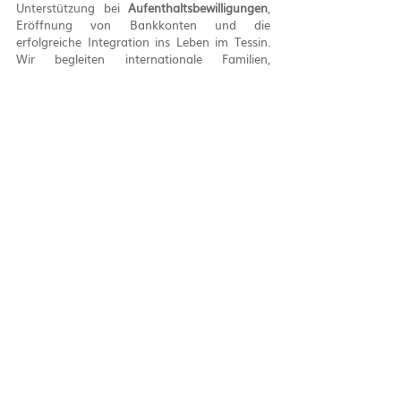
Unterstützung bei 
Aufenthaltsbewilligungen
, 
Eröffnung von Bankkonten und die 
erfolgreiche Integration ins Leben im Tessin. 
Wir begleiten internationale Familien, 
Berufstätige und Rentner bei ihrem 
Neuanfang in der Schweiz.
Kontaktieren Sie uns:
WhatsApp: +41 76 771 30 22
E-Mail: 
info@knotted.ch
Ob die Energie von Lugano, die Sonne von 
Locarno, das Familienleben in Mendrisio oder 
die Tradition von Bellinzona – wir machen 
Ihren 
Umzug ins Tessin einfach und 
erfolgreich
.
Aktuelle Beiträge
Alle ansehen