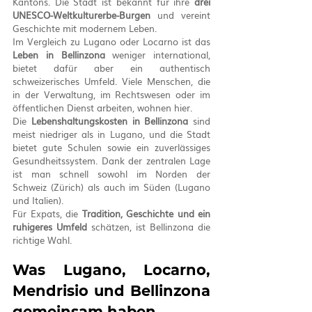
Kantons. Die Stadt ist bekannt für ihre 
drei 
UNESCO-Weltkulturerbe-Burgen
 und vereint 
Geschichte mit modernem Leben.
Im Vergleich zu Lugano oder Locarno ist das 
Leben in Bellinzona
 weniger international, 
bietet dafür aber ein authentisch 
schweizerisches Umfeld. Viele Menschen, die 
in der Verwaltung, im Rechtswesen oder im 
öffentlichen Dienst arbeiten, wohnen hier.
Die 
Lebenshaltungskosten in Bellinzona
 sind 
meist niedriger als in Lugano, und die Stadt 
bietet gute Schulen sowie ein zuverlässiges 
Gesundheitssystem. Dank der zentralen Lage 
ist man schnell sowohl im Norden der 
Schweiz (Zürich) als auch im Süden (Lugano 
und Italien).
Für Expats, die 
Tradition, Geschichte und ein 
ruhigeres Umfeld
 schätzen, ist Bellinzona die 
richtige Wahl.
Was Lugano, Locarno, 
Mendrisio und Bellinzona 
gemeinsam haben