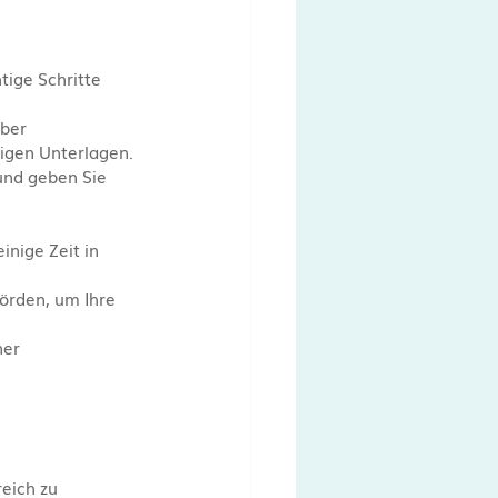
ige Schritte 
ber 
igen Unterlagen.
und geben Sie 
nige Zeit in 
örden, um Ihre 
ner 
eich zu 