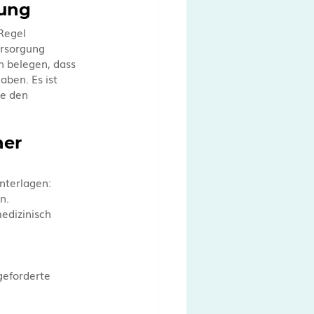
gung
Regel 
ersorgung 
 belegen, dass 
ben. Es ist 
ie den 
er 
nterlagen:
n.
edizinisch 
geforderte 