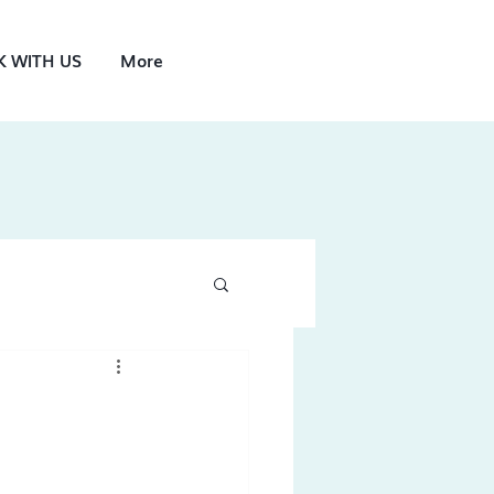
 WITH US
More