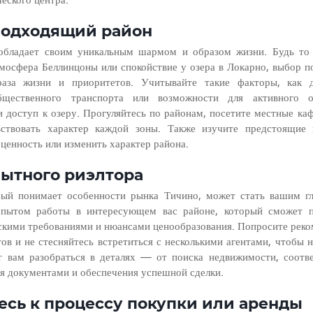
подходящий район
бладает своим уникальным шармом и образом жизни. Будь то г
тмосфера Беллинцоны или спокойствие у озера в Локарно, выбор п
аза жизни и приоритетов. Учитывайте такие факторы, как д
бщественного транспорта или возможности для активного от
доступ к озеру. Прогуляйтесь по районам, посетите местные каф
ствовать характер каждой зоны. Также изучите предстоящие п
ценность или изменить характер района.
пытного риэлтора
рый понимает особенности рынка Тичино, может стать вашим гл
опытом работы в интересующем вас районе, который сможет п
кими требованиями и нюансами ценообразования. Попросите реком
тов и не стесняйтесь встретиться с несколькими агентами, чтобы н
 вам разобраться в деталях — от поиска недвижимости, соотв
ия документами и обеспечения успешной сделки.
тесь к процессу покупки или аренды