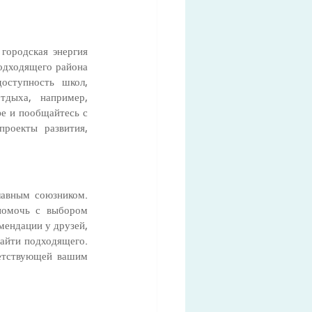
ородская энергия 
одходящего района 
оступность школ, 
дыха, например, 
е и пообщайтесь с 
роекты развития, 
авным союзником. 
омочь с выбором 
ендации у друзей, 
айти подходящего. 
етствующей вашим 