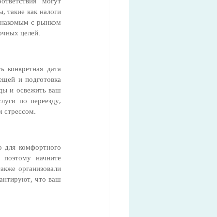
ответствия могут 
 такие как налоги 
знакомым с рынком 
очных целей.
ь конкретная дата 
ещей и подготовка 
ды и освежить ваш 
луги по переезду, 
м стрессом.
о для комфортного 
 поэтому начните 
акже организовали 
антируют, что ваш 