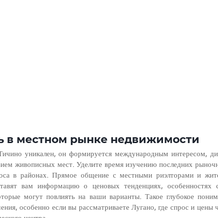
сь в местном рынке недвижимости
Тичино уникален, он формируется международным интересом, ди
зием живописных мест. Уделите время изучению последних рыночн
оса в районах. Прямое общение с местными риэлторами и жит
тавят вам информацию о ценовых тенденциях, особенностях 
оторые могут повлиять на ваши варианты. Такое глубокое поним
ния, особенно если вы рассматриваете Лугано, где спрос и цены ч
еского центра.