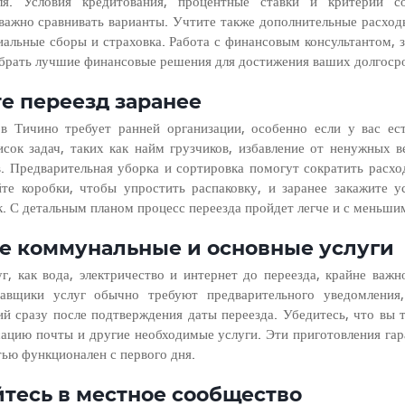
я. Условия кредитования, процентные ставки и критерии со
важно сравнивать варианты. Учтите также дополнительные расходы,
иальные сборы и страховка. Работа с финансовым консультантом, 
брать лучшие финансовые решения для достижения ваших долгоср
те переезд заранее
в Тичино требует ранней организации, особенно если у вас ест
исок задач, таких как найм грузчиков, избавление от ненужных в
. Предварительная уборка и сортировка помогут сократить расхо
е коробки, чтобы упростить распаковку, и заранее закажите ус
. С детальным планом процесс переезда пройдет легче и с меньши
е коммунальные и основные услуги
г, как вода, электричество и интернет до переезда, крайне важн
авщики услуг обычно требуют предварительного уведомления,
й сразу после подтверждения даты переезда. Убедитесь, что вы т
сацию почты и другие необходимые услуги. Эти приготовления гар
ью функционален с первого дня.
йтесь в местное сообщество