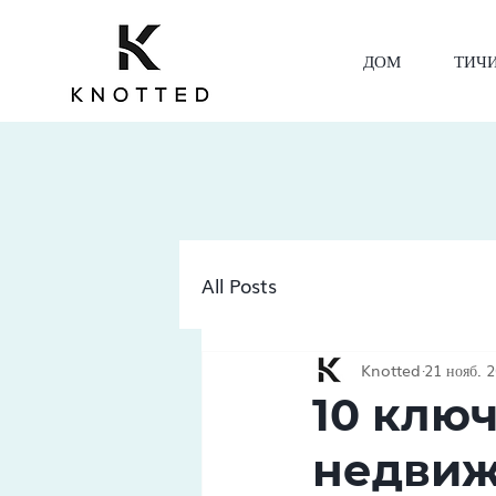
ДОМ
ТИЧ
All Posts
Knotted
21 нояб. 2
10 клю
недвиж