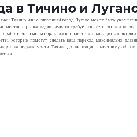
да в Тичино и Луган
егион Тичино или оживленный город Лугано может быть увлекател
ми местного рынка недвижимости требует тщательного планирован
 по работе, для смены образа жизни или чтобы насладиться потряс
оветы, которые помогут сделать ваш переход максимально плавн
ик рынка недвижимости Тичино до адаптации к местному образу 
иться.