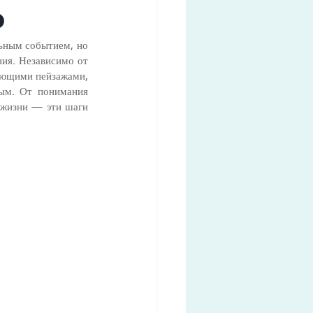
о
ьным событием, но 
ия. Независимо от 
ающими пейзажами, 
ым. От понимания 
жизни — эти шаги 