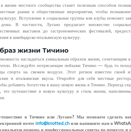
 в жизни местного сообщества станет полезным способом познак
местные рынки и общественные мероприятия, чтобы познакомит
культуру. Вступление в социальные группы или клубы поможет зав
 дома. В частности, Лугано предлагает множество социальн
ественных выставок до гастрономических фестивалей, предоста
ения в швейцарско-итальянскую культуру.
образ жизни Тичино
зможность насладиться уникальным образом жизни, сочетающим в
 тепло. Исследуйте потрясающие пейзажи Тичино — будь то поход
ды спорта на свежем воздухе. Этот регион известен своей из
кие и итальянские вкусы. Откройте для себя местные рестора
бы добавить богатства в вашу новую жизнь в Тичино. Переезд сюд
, это путешествие в новую культуру и стиль жизни, наполненны
ми.
утешествие в Тичино или Лугано? Мы поможем сделать ваш
лектронной почте 
info@knotted.ch
 или напишите нам в WhatsAp
рсональную помощь и профессиональные советы по переезду и 