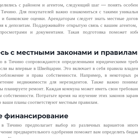
делились с районом и агентом, следующий шаг — понять особенн
Тичино. Для покупателей важно ознакомиться с такими уникальн
 и банковские оценки. Арендаторам следует знать местные догов
ия к депозитам. Поддерживайте открытую связь с вашим агентом,
 просмотрами и документами. Такая подготовка поможет избе
есь с местными законами и правила
ю в Тичино сопровождаются определенными юридическими требо
если вы впервые в Швейцарии. Это включает в себя правила владе
гообложение и права собственности. Например, в некоторых ре
етение недвижимости для нерезидентов. Также важно понима
вы планируете ремонт. Каждая коммуна может иметь свои требования
собственности. Потратьте время на изучение этих законов заране
то ваши планы соответствуют местным правилам.
те финансирование
в Тичино предполагает выбор из различных вариантов ипоте
чение предварительного одобрения поможет вам определить бюдже