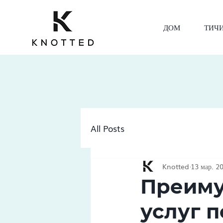
ДОМ
ТИЧ
All Posts
Knotted
13 мар. 20
Преиму
услуг п