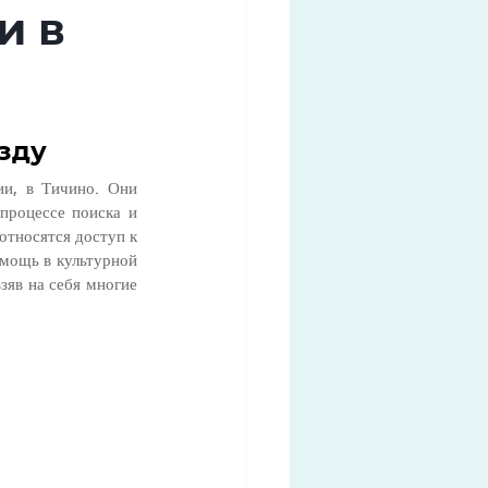
и в
зду
и, в Тичино. Они 
роцессе поиска и 
тносятся доступ к 
мощь в культурной 
яв на себя многие 