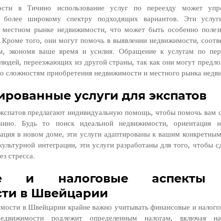
сти в Тичино использование услуг по переезду может упро
к более широкому спектру подходящих вариантов. Эти услуги
местном рынке недвижимости, что может быть особенно полезно
. Кроме того, они могут помочь в выявлении недвижимости, соот
м, экономя ваше время и усилия. Обращение к услугам по пер
людей, переезжающих из другой страны, так как они могут предл
по сложностям приобретения недвижимости и местного рынка недв
рованные услуги для экспатов
 экспатов предлагают индивидуальную помощь, чтобы помочь вам с
чино. Будь то поиск идеальной недвижимости, ориентация н
ация в новом доме, эти услуги адаптированы к вашим конкретным
ультурной интеграции, эти услуги разработаны для того, чтобы сд
ез стресса.
ые и налоговые аспекты п
ти в Швейцарии
мости в Швейцарии крайне важно учитывать финансовые и налогов
едвижимости подлежит определенным налогам, включая нал