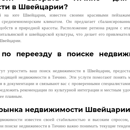
ти в Швейцарии?
й на юге Швейцарии, известен своими красивыми пейзажами
средиземноморским климатом. Он предлагает сбалансированн
добств и природной красоты. Расположение региона рядом с ита
итальянской и швейцарской культуры, что делает его привлекате
Швейцарии.
 по переезду в поиске недвиж
гут упростить ваш поиск недвижимости в Швейцарии, предостав
дходящей недвижимости в Тичино. Эти услуги помогают понять 
ся в документации и связывают вас с проверенными специалистами
редложить рекомендации по культурной интеграции и местным удоб
ее плавным.
рынка недвижимости Швейцари
вижимости известен своей стабильностью и высоким спросом, 
ри поиске недвижимости в Тичино важно понимать текущие тенденц