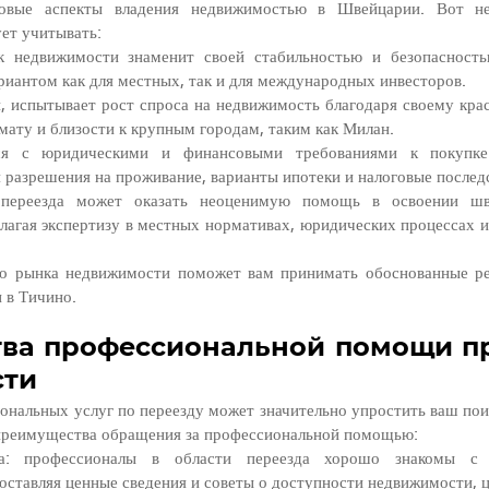
овые аспекты владения недвижимостью в Швейцарии. Вот нес
ет учитывать:
 недвижимости знаменит своей стабильностью и безопасностью
риантом как для местных, так и для международных инвесторов.
и, испытывает рост спроса на недвижимость благодаря своему кра
мату и близости к крупным городам, таким как Милан.
ся с юридическими и финансовыми требованиями к покупке
 разрешения на проживание, варианты ипотеки и налоговые послед
 переезда может оказать неоценимую помощь в освоении шве
лагая экспертизу в местных нормативах, юридических процессах и 
о рынка недвижимости поможет вам принимать обоснованные ре
 в Тичино.
ва профессиональной помощи пр
сти
ональных услуг по переезду может значительно упростить ваш пои
преимущества обращения за профессиональной помощью:
за: профессионалы в области переезда хорошо знакомы с
оставляя ценные сведения и советы о доступности недвижимости, ц