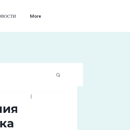
ОВОСТИ
More
ния
ска