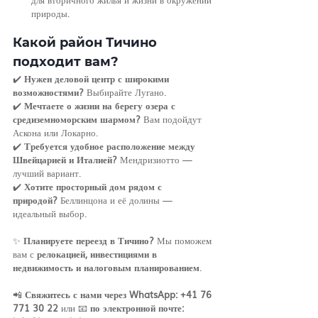
природы.
Какой район Тичино 
подходит вам?
✔️ 
Нужен деловой центр с широкими 
возможностями?
 Выбирайте Лугано.
✔️ 
Мечтаете о жизни на берегу озера с 
средиземноморским шармом?
 Вам подойдут 
Аскона или Локарно.
✔️ 
Требуется удобное расположение между 
Швейцарией и Италией?
 Мендризиотто — 
лучший вариант.
✔️ 
Хотите просторный дом рядом с 
природой?
 Беллинцона и её долины — 
идеальный выбор.
✨ 
Планируете переезд в Тичино?
 Мы поможем 
вам с 
релокацией, инвестициями в 
недвижимость и налоговым планированием
.
📲 
Свяжитесь с нами через WhatsApp: +41 76 
771 30 22
 или 📧 
по электронной почте: 