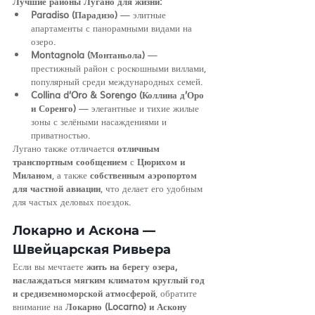
Лучшие районы Лугано для жизни:
Paradiso (Парадизо)
 — элитные 
апартаменты с панорамными видами на 
озеро.
Montagnola (Монтаньола)
 — 
престижный район с роскошными виллами, 
популярный среди международных семей.
Collina d’Oro & Sorengo (Коллина д’Оро 
и Соренго)
 — элегантные и тихие жилые 
зоны с зелёными насаждениями и 
приватностью.
Лугано также отличается 
отличным 
транспортным сообщением
 с 
Цюрихом и 
Миланом
, а также 
собственным аэропортом 
для частной авиации
, что делает его удобным 
для частых деловых поездок.
Локарно и Аскона — 
Швейцарская Ривьера
Если вы мечтаете 
жить на берегу озера, 
наслаждаться мягким климатом круглый год 
и средиземноморской атмосферой
, обратите 
внимание на 
Локарно (Locarno) и Аскону 