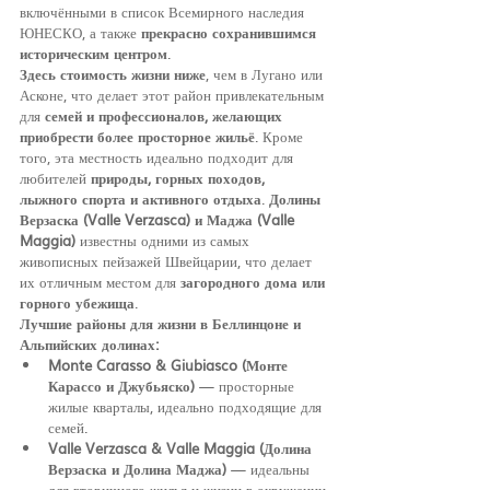
включёнными в список Всемирного наследия 
ЮНЕСКО, а также 
прекрасно сохранившимся 
историческим центром
.
Здесь стоимость жизни ниже
, чем в Лугано или 
Асконе, что делает этот район привлекательным 
для 
семей и профессионалов, желающих 
приобрести более просторное жильё
. Кроме 
того, эта местность идеально подходит для 
любителей 
природы, горных походов, 
лыжного спорта и активного отдыха
. 
Долины 
Верзаска (Valle Verzasca) и Маджа (Valle 
Maggia)
 известны одними из самых 
живописных пейзажей Швейцарии, что делает 
их отличным местом для 
загородного дома или 
горного убежища
.
Лучшие районы для жизни в Беллинцоне и 
Альпийских долинах:
Monte Carasso & Giubiasco (Монте 
Карассо и Джубьяско)
 — просторные 
жилые кварталы, идеально подходящие для 
семей.
Valle Verzasca & Valle Maggia (Долина 
Верзаска и Долина Маджа)
 — идеальны 
для вторичного жилья и жизни в окружении 