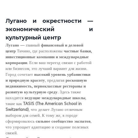
Лугано и окрестности — 
экономический и 
культурный центр
Лугано
 — главный 
финансовый и деловой 
центр
 Тичино, где расположены 
частные банки, 
инвестиционные компании и международные 
корпорации
. Если ваш переезд связан с работой 
или бизнесом, это лучший вариант для жизни.
Город сочетает 
высокий уровень урбанистики 
и природную красоту
, предлагая 
роскошную 
недвижимость, первоклассные рестораны и 
развитую культурную среду
. Здесь также 
находятся 
ведущие международные школы
, 
такие как 
TASIS (The American School in 
Switzerland)
, что делает Лугано отличным 
выбором для семей. К тому же, в городе 
сформировалось 
сильное сообщество экспатов
, 
что упрощает адаптацию и создание полезных 
связей.