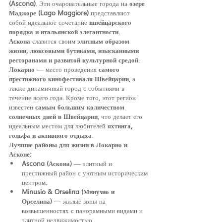
(Ascona)
. Эти очаровательные города на 
озере 
Маджоре (Lago Maggiore)
 представляют 
собой идеальное сочетание 
швейцарского 
порядка и итальянской элегантности
.
Аскона
 славится своим 
элитным образом 
жизни, люксовыми бутиками, изысканными 
ресторанами и развитой культурной средой
. 
Локарно
 — место проведения 
самого 
престижного кинофестиваля Швейцарии
, а 
также динамичный город с событиями в 
течение всего года. Кроме того, этот регион 
известен 
самым большим количеством 
солнечных дней в Швейцарии
, что делает его 
идеальным местом для любителей 
яхтинга, 
гольфа и активного отдыха
.
Лучшие районы для жизни в Локарно и 
Асконе:
Ascona (Аскона)
 — элитный и 
престижный район с уютным историческим 
центром.
Minusio & Orselina (Минузио и 
Орселина)
 — жилые зоны на 
возвышенностях с панорамными видами и 
элитной недвижимостью.