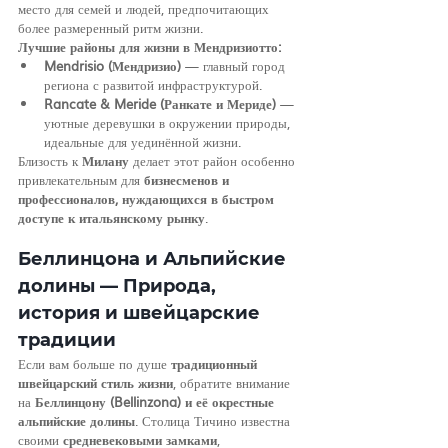
место для семей и людей, предпочитающих 
более размеренный ритм жизни.
Лучшие районы для жизни в Мендризиотто:
Mendrisio (Мендризио)
 — главный город 
региона с развитой инфраструктурой.
Rancate & Meride (Ранкате и Мериде)
 — 
уютные деревушки в окружении природы, 
идеальные для уединённой жизни.
Близость к 
Милану
 делает этот район особенно 
привлекательным для 
бизнесменов и 
профессионалов, нуждающихся в быстром 
доступе к итальянскому рынку
.
Беллинцона и Альпийские 
долины — Природа, 
история и швейцарские 
традиции
Если вам больше по душе 
традиционный 
швейцарский стиль жизни
, обратите внимание 
на 
Беллинцону (Bellinzona) и её окрестные 
альпийские долины
. Столица Тичино известна 
своими 
средневековыми замками
, 