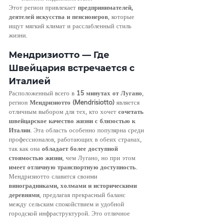
Этот регион привлекает 
предпринимателей, 
деятелей искусства и пенсионеров
, которые 
ищут мягкий климат и расслабленный стиль 
жизни.
Мендризиотто — Где 
Швейцария встречается с 
Италией
Расположенный всего в 
15 минутах от Лугано
, 
регион 
Мендризиотто (Mendrisiotto)
 является 
отличным выбором для тех, кто хочет 
сочетать 
швейцарское качество жизни с близостью к 
Италии
. Эта область особенно популярна среди 
профессионалов, работающих в обеих странах, 
так как она 
обладает более доступной 
стоимостью жизни
, чем Лугано, но при этом 
имеет отличную транспортную доступность
.
Мендризиотто славится своими 
виноградниками, холмами и историческими 
деревнями
, предлагая прекрасный баланс 
между сельским спокойствием и удобной 
городской инфраструктурой. Это отличное 