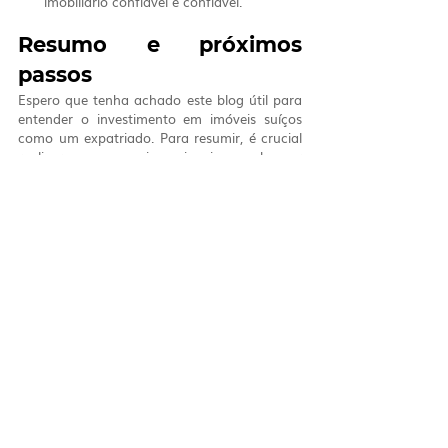
imobiliário confiável e confiável.
Resumo e próximos 
passos
Espero que tenha achado este blog útil para 
entender o investimento em imóveis suíços 
como um expatriado. Para resumir, é crucial 
realizar uma pesquisa minuciosa e buscar 
aconselhamento profissional antes de tomar 
qualquer decisão de investimento. Seus 
próximos passos devem incluir identificar 
seus objetivos de investimento, avaliar sua 
situação financeira e explorar oportunidades 
de investimento potenciais na Suíça. Além 
disso, considere consultar um especialista 
local em imóveis para obter insights valiosos 
sobre o mercado imobiliário suíço. Isso 
ajudará você a tomar decisões informadas e 
maximizar seu potencial de investimento.