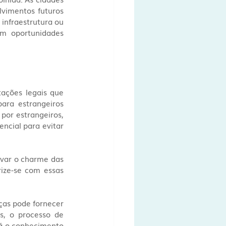
vimentos futuros 
infraestrutura ou 
m oportunidades 
ções legais que 
ara estrangeiros 
or estrangeiros, 
ncial para evitar 
var o charme das 
ize-se com essas 
ças pode fornecer 
s, o processo de 
-á o conhecimento 