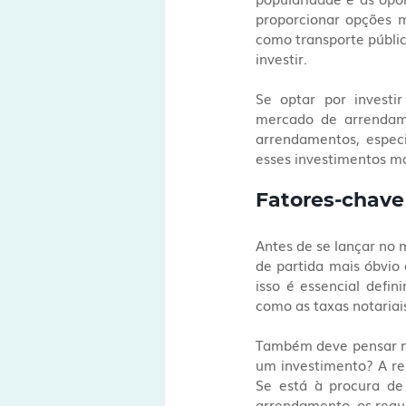
proporcionar opções m
como transporte público
investir.
Se optar por investi
mercado de arrendam
arrendamentos, especi
esses investimentos ma
Fatores-chave 
Antes de se lançar no m
de partida mais óbvio
isso é essencial defin
como as taxas notariai
Também deve pensar nos
um investimento? A res
Se está à procura de
arrendamento, os requi