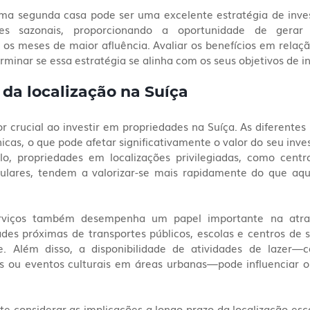
ma segunda casa pode ser uma excelente estratégia de inves
ntes sazonais, proporcionando a oportunidade de gerar 
s meses de maior afluência. Avaliar os benefícios em relação
minar se essa estratégia se alinha com os seus objetivos de i
da localização na Suíça
or crucial ao investir em propriedades na Suíça. As diferentes
icas, o que pode afetar significativamente o valor do seu inve
, propriedades em localizações privilegiadas, como centr
opulares, tendem a valorizar-se mais rapidamente do que aqu
rviços também desempenha um papel importante na atrat
ades próximas de transportes públicos, escolas e centros de 
. Além disso, a disponibilidade de atividades de lazer—c
 ou eventos culturais em áreas urbanas—pode influenciar o 
e considerar as implicações a longo prazo da localização esco