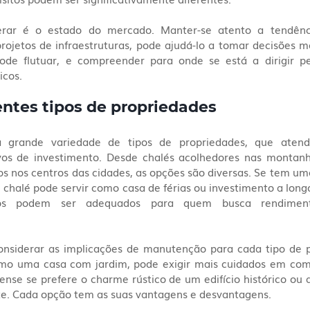
erar é o estado do mercado. Manter-se atento a tendênc
ojetos de infraestruturas, pode ajudá-lo a tomar decisões ma
ode flutuar, e compreender para onde se está a dirigir pe
icos.
entes tipos de propriedades
 grande variedade de tipos de propriedades, que atende
vos de investimento. Desde chalés acolhedores nas montanh
nos centros das cidades, as opções são diversas. Se tem uma 
halé pode servir como casa de férias ou investimento a longo
os podem ser adequados para quem busca rendimento
nsiderar as implicações de manutenção para cada tipo de 
omo uma casa com jardim, pode exigir mais cuidados em co
se se prefere o charme rústico de um edifício histórico ou a
e. Cada opção tem as suas vantagens e desvantagens.