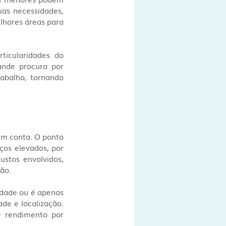
as necessidades, 
lhores áreas para 
icularidades do 
nde procura por 
abalho, tornando 
em conta. O ponto 
os elevados, por 
ustos envolvidos, 
ão.
dade ou é apenas 
de e localização. 
 rendimento por 