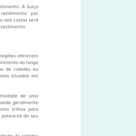
timento. A Suíça 
rendimento por 
 aos custos será 
nvestimento.
 regiões oferecem 
stimento ao longo 
os de cidades ou 
elas situadas em 
ividade de uma 
saúde geralmente 
omo trilhas para 
potencial do seu 
lhida. As cidades 