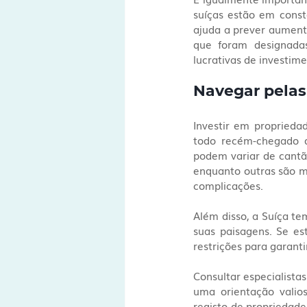
suíças estão em const
ajuda a prever aumento
que foram designadas
lucrativas de investime
Navegar pelas
Investir em propried
todo recém-chegado de
podem variar de cantã
enquanto outras são ma
complicações.
Além disso, a Suíça te
suas paisagens. Se es
restrições para garant
Consultar especialistas
uma orientação valios
registo de propriedade