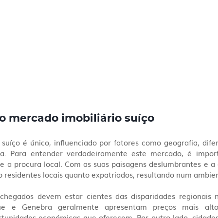
 mercado imobiliário suíço
suíço é único, influenciado por fatores como geografia, difer
ca. Para entender verdadeiramente este mercado, é import
 e a procura local. Com as suas paisagens deslumbrantes e a 
nto residentes locais quanto expatriados, resultando num ambie
chegados devem estar cientes das disparidades regionais n
ue e Genebra geralmente apresentam preços mais alto
rtunidades económicas que oferecem. Por outro lado, cidad