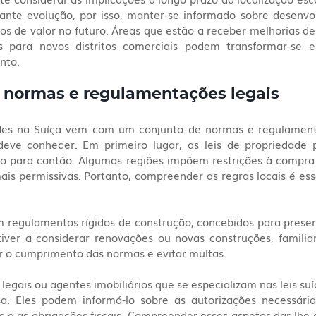
ante evolução, por isso, manter-se informado sobre desenvol
s de valor no futuro. Áreas que estão a receber melhorias de 
 para novos distritos comerciais podem transformar-se e
nto.
 normas e regulamentações legais
ades na Suíça vem com um conjunto de normas e regulamenta
ve conhecer. Em primeiro lugar, as leis de propriedade p
o para cantão. Algumas regiões impõem restrições à compra p
is permissivas. Portanto, compreender as regras locais é esse
m regulamentos rígidos de construção, concebidos para preser
tiver a considerar renovações ou novas construções, familiar
ir o cumprimento das normas e evitar multas.
 legais ou agentes imobiliários que se especializam nas leis suí
a. Eles podem informá-lo sobre as autorizações necessária
s e as obrigações fiscais. Compreender esses aspetos dar-lhe