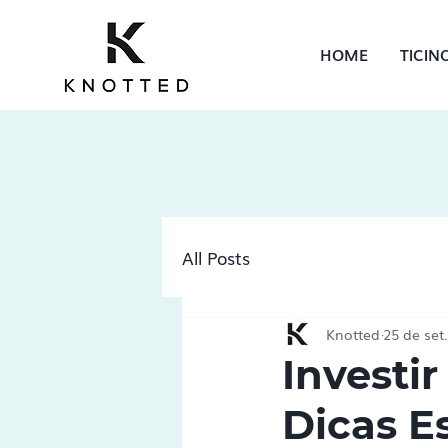
HOME
TICIN
All Posts
Knotted
25 de set
Investi
Dicas E