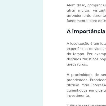
Além disso, comprar u
atrai muitos visita
arrendamento durante o
fundamental para deter
A importância 
A localização é um fat
experiências de vida ún
do tempo. Por exemplo
destinos turísticos p
áreas rurais.
A proximidade de se
propriedade. Propried
atraem mais interesse
caminhadas em aldeias
investimento.
É igualmente important