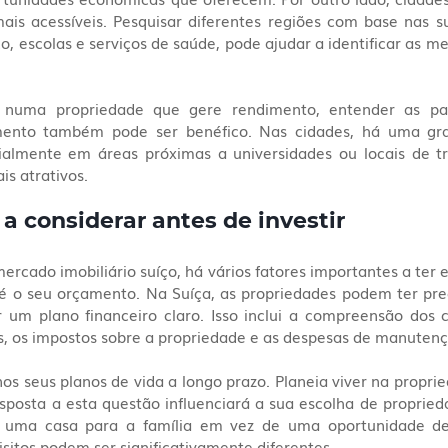
ais acessíveis. Pesquisar diferentes regiões com base nas su
, escolas e serviços de saúde, pode ajudar a identificar as me
r numa propriedade que gere rendimento, entender as part
ento também pode ser benéfico. Nas cidades, há uma gra
almente em áreas próximas a universidades ou locais de tr
is atrativos.
a considerar antes de investir
ercado imobiliário suíço, há vários fatores importantes a ter 
 é o seu orçamento. Na Suíça, as propriedades podem ter preç
ir um plano financeiro claro. Isso inclui a compreensão dos c
s, os impostos sobre a propriedade e as despesas de manutenç
 seus planos de vida a longo prazo. Planeia viver na proprie
posta a esta questão influenciará a sua escolha de proprieda
 uma casa para a família em vez de uma oportunidade de
sitos podem ser significativamente diferentes.