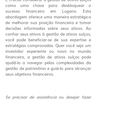
como uma chave para desbloquear o 
sucesso financeiro em Lugano. Esta 
abordagem oferece uma maneira estratégica 
de melhorar sua posição financeira e tomar 
decisões informadas sobre seus ativos. Ao 
confiar seus ativos à gestão de ativos suíços, 
você pode beneficiar-se de sua expertise e 
estratégias comprovadas. Quer você seja um 
investidor experiente ou novo no mundo 
financeiro, a gestão de ativos suíços pode 
ajudá-lo a navegar pelas complexidades da 
gestão de patrimônio e guiá-lo para alcançar 
seus objetivos financeiros.
Se precisar de assistência ou desejar fazer 
perguntas adicionais antes de solicitar um 
orçamento, não hesite em nos contactar em 
info@knotted.ch
 ou via WhatsApp em +41 76 
771 30 22. Nosso especialista está disponível 
para responder às suas perguntas 7 dias por 
semana.