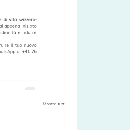
e
le di vita svizzero-
i appena iniziato 
dianità e ridurre 
uire il tuo nuovo 
hatsApp al 
+41 76 
Mostra tutti