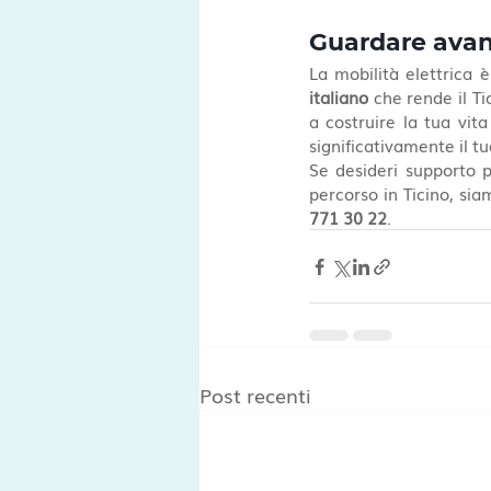
Guardare avanti
La mobilità elettrica è
italiano
 che rende il T
a costruire la tua vit
significativamente il t
Se desideri supporto pe
percorso in Ticino, sia
771 30 22
.
Post recenti