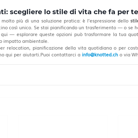
: scegliere lo stile di vita che fa per t
 molto più di una soluzione pratica: è l’espressione dello 
sti
icino così unico. Se stai pianificando un trasferimento — o se ha
a qui — esplorare queste opzioni può trasformare la tua quoti
uo impatto ambientale.
r relocation, pianificazione della vita quotidiana o per costr
mo qui per aiutarti.Puoi contattarci a 
info@knotted.ch
 o via W