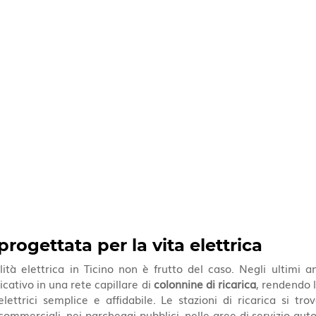
rogettata per la vita elettrica
ità elettrica in Ticino non è frutto del caso. Negli ultimi an
icativo in una rete capillare di 
colonnine di ricarica
, rendendo l
lettrici semplice e affidabile. Le stazioni di ricarica si trov
 commerciali, nei parcheggi pubblici, nelle aree di servizio auto