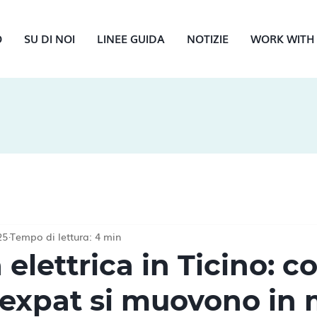
O
SU DI NOI
LINEE GUIDA
NOTIZIE
WORK WITH
25
Tempo di lettura: 4 min
 elettrica in Ticino: c
 expat si muovono in