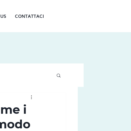
 US
CONTATTACI
ome i
 modo