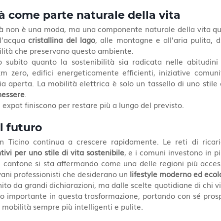
tà come parte naturale della vita
ilità non è una moda, ma una componente naturale della vita q
ll’acqua 
cristallina del lago
, alle montagne e all’aria pulita, 
ilità che preservano questo ambiente.
 subito quanto la sostenibilità sia radicata nelle abitudini lo
km zero, edifici energeticamente efficienti, iniziative comuni
enessere
.
expat finiscono per restare più a lungo del previsto.
l futuro
in Ticino continua a crescere rapidamente. Le reti di ricari
tivi per uno stile di vita sostenibile
, e i comuni investono in pis
Il cantone si sta affermando come una delle regioni più accessi
ovani professionisti che desiderano un 
lifestyle moderno ed ecol
ito da grandi dichiarazioni, ma dalle scelte quotidiane di chi vive
o importante in questa trasformazione, portando con sé prospet
i mobilità sempre più intelligenti e pulite.