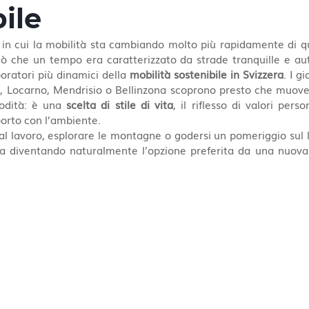
ile
e in cui la mobilità sta cambiando molto più rapidamente di q
iò che un tempo era caratterizzato da strade tranquille e auto
oratori più dinamici della 
mobilità sostenibile in Svizzera
. I g
, Locarno, Mendrisio o Bellinzona scoprono presto che muover
odità: è una 
scelta di stile di vita
, il riflesso di valori perso
porto con l’ambiente.
 al lavoro, esplorare le montagne o godersi un pomeriggio sul la
ta diventando naturalmente l’opzione preferita da una nuova