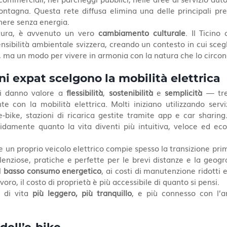
montagna. Questa rete diffusa elimina una delle principali pre
nere senza energia.
ttura, è avvenuto un vero 
cambiamento culturale
. Il Ticino
sibilità ambientale svizzera, creando un contesto in cui scegl
, ma un modo per vivere in armonia con la natura che lo circon
ni expat scelgono la mobilità elettrica
li danno valore a 
flessibilità
, 
sostenibilità
 e 
semplicità
 — tre
e con la mobilità elettrica. Molti iniziano utilizzando servi
e-bike, stazioni di ricarica gestite tramite app e car sharing
pidamente quanto la vita diventi più intuitiva, veloce ed ec
.
e un proprio veicolo elettrico compie spesso la transizione prim
lenziose, pratiche e perfette per le brevi distanze e la geogr
l 
basso consumo energetico
, ai costi di manutenzione ridotti e 
avoro, il costo di proprietà è più accessibile di quanto si pensi.
e di vita 
più leggero, più tranquillo
, e più connesso con l’a