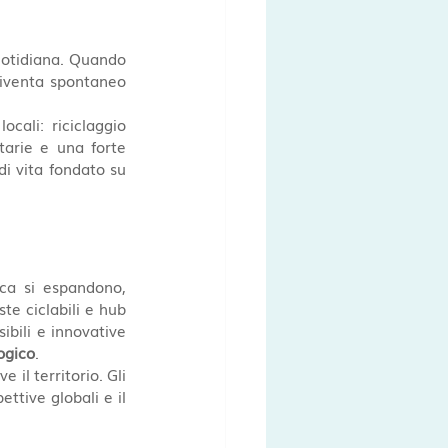
uotidiana. Quando 
diventa spontaneo 
cali: riciclaggio 
tarie e una forte 
cultura della vita all’aria aperta. La mobilità elettrica è solo un tassello di uno stile di vita fondato su 
ca si espandono, 
te ciclabili e hub 
bili e innovative 
ogico
.
 il territorio. Gli 
tive globali e il 