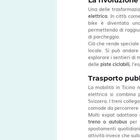
La rivoluzione 
Una delle trasformazio
elettrica
. In città com
bike è diventata uno
permettendo di raggiung
di parcheggio.
Ciò che rende speciale l
locale. Si può andare
esplorare i sentieri d
delle 
piste ciclabili
, l’
Trasporto pubb
La mobilità in Ticino 
elettrica si combina 
Svizzera. I treni colle
comode da percorrere 
Molti expat adottano 
treno o autobus
 per 
spostamenti quotidiani 
attività invece che sulla