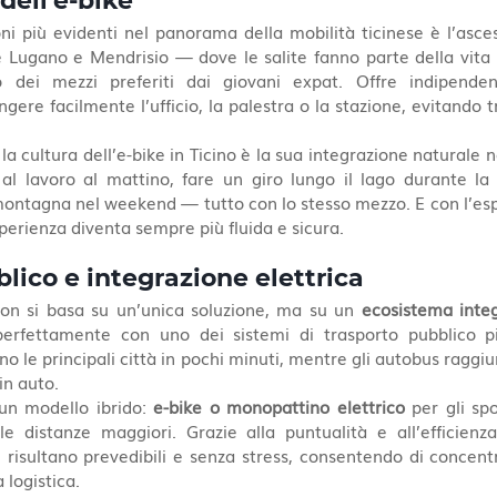
dell’e-bike
ni più evidenti nel panorama della mobilità ticinese è l’asce
e Lugano e Mendrisio — dove le salite fanno parte della vita
 dei mezzi preferiti dai giovani expat. Offre indipendenz
ere facilmente l’ufficio, la palestra o la stazione, evitando tr
a cultura dell’e-bike in Ticino è la sua integrazione naturale ne
 al lavoro al mattino, fare un giro lungo il lago durante la
i montagna nel weekend — tutto con lo stesso mezzo. E con l’es
esperienza diventa sempre più fluida e sicura.
lico e integrazione elettrica
non si basa su un’unica soluzione, ma su un 
ecosistema inte
perfettamente con uno dei sistemi di trasporto pubblico più 
gano le principali città in pochi minuti, mentre gli autobus rag
in auto.
un modello ibrido: 
e-bike o monopattino elettrico
le distanze maggiori. Grazie alla puntualità e all’efficienza
risultano prevedibili e senza stress, consentendo di concentra
 logistica.