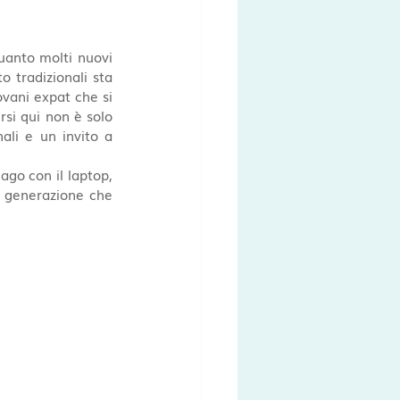
uanto molti nuovi 
 tradizionali sta 
iovani expat che si 
si qui non è solo 
nali e un invito a 
go con il laptop, 
 generazione che 