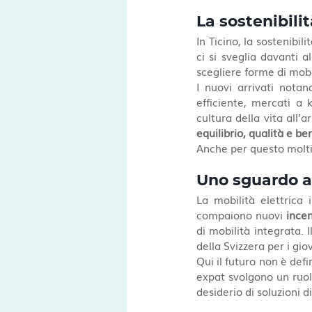
La sostenibili
In Ticino, la sostenib
ci si sveglia davanti a
scegliere forme di mob
I nuovi arrivati notano
efficiente, mercati a 
equilibrio, qualità e b
Anche per questo molti 
Uno sguardo a
La mobilità elettrica 
compaiono nuovi 
incen
di mobilità integrata. 
della Svizzera per i gi
Qui il futuro non è defin
expat svolgono un ruol
desiderio di soluzioni d