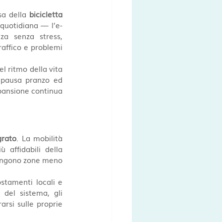
sa della 
bicicletta 
 quotidiana — l’e-
a senza stress, 
affico e problemi 
l ritmo della vita 
 pausa pranzo ed 
pansione continua 
grato
. La mobilità 
affidabili della 
giungono zone meno 
 per gli spostamenti locali e 
 del sistema, gli 
rsi sulle proprie 