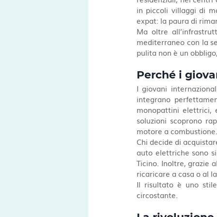
in piccoli villaggi di 
expat: la paura di rima
Ma oltre all’infrastru
mediterraneo con la sen
pulita non è un obbligo
Perché i giova
I giovani internaziona
integrano perfettament
monopattini elettrici, 
soluzioni scoprono ra
motore a combustione
Chi decide di acquistar
auto elettriche sono si
Ticino. Inoltre, grazie a
ricaricare a casa o al l
Il risultato è uno stil
circostante.