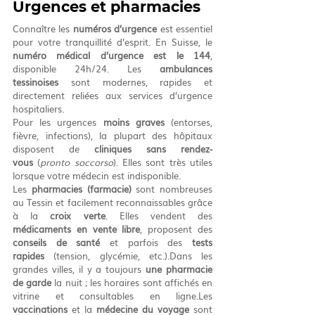
Urgences et pharmacies
Connaître les 
numéros d’urgence
 est essentiel 
pour votre tranquillité d’esprit. En Suisse, le 
numéro médical d’urgence est le 144
, 
disponible 24h/24. Les 
ambulances 
tessinoises
 sont modernes, rapides et 
directement reliées aux services d’urgence 
hospitaliers.
Pour les urgences 
moins graves
 (entorses, 
fièvre, infections), la plupart des hôpitaux 
disposent de 
cliniques sans rendez-
vous
 (
pronto soccorso
). Elles sont très utiles 
lorsque votre médecin est indisponible.
Les 
pharmacies (farmacie)
 sont nombreuses 
au Tessin et facilement reconnaissables grâce 
à la 
croix verte
. Elles vendent des 
médicaments en vente libre
, proposent des 
conseils de santé
 et parfois des 
tests 
rapides
 (tension, glycémie, etc.).Dans les 
grandes villes, il y a toujours 
une pharmacie 
de garde
 la nuit ; les horaires sont affichés en 
vitrine et consultables en ligne.Les 
vaccinations
 et la 
médecine du voyage
 sont 