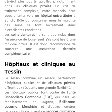
général plus courts qu’ailleurs, notamment 
dans les 
cliniques privées
. En cas de 
traitement complexe, votre médecin peut 
vous orienter vers un 
hôpital universitaire
 à 
Zurich, Bâle ou Lausanne, mais la majorité 
des soins se font localement dans 
d’excellentes conditions.
Les 
soins dentaires
 ne sont pas inclus dans 
l’assurance de base, sauf s’ils sont liés à une 
maladie grave. Il est donc recommandé de 
souscrire une 
assurance dentaire 
complémentaire
.
Hôpitaux et cliniques au 
Tessin
Le Tessin combine un réseau performant 
d’
hôpitaux publics
 et de 
cliniques privées
, 
offrant aux résidents une grande flexibilité.
Les hôpitaux publics font partie de l’
Ente 
Ospedaliero Cantonale (EOC)
, qui gère les 
établissements de 
Lugano
, 
Bellinzone
, 
Locarno
, 
Mendrisio
 et d’autres centres 
régionaux.Ils disposent de 
services d’urgence
, 