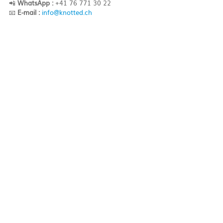
📲 
WhatsApp :
 +41 76 771 30 22
📧 
E-mail :
info@knotted.ch
Contactez-nous pour 
comparer les 
assurances
, 
trouver un médecin 
francophone
 à 
Lugano
, 
Bellinzone
 ou 
Locarno
, ou simplement pour obtenir des 
conseils personnalisés
.Nous vous aiderons à 
naviguer dans le 
système médical suisse
, afin 
que vous puissiez vous concentrer sur 
l’essentiel : 
profiter de la douceur de vivre 
sous le soleil du Tessin
.
Posts récents
Voir tout