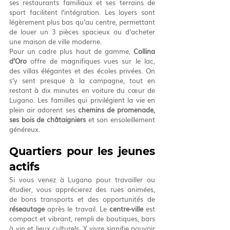
ses restaurants familiaux et ses terrains de 
sport facilitent l’intégration. Les loyers sont 
légèrement plus bas qu’au centre, permettant 
de louer un 3 pièces spacieux ou d’acheter 
une maison de ville moderne.
Pour un cadre plus haut de gamme, 
Collina 
d’Oro
 offre de magnifiques vues sur le lac, 
des villas élégantes et des écoles privées. On 
s’y sent presque à la campagne, tout en 
restant à dix minutes en voiture du cœur de 
Lugano. Les familles qui privilégient la vie en 
plein air adorent ses 
chemins de promenade, 
ses bois de châtaigniers
 et son ensoleillement 
généreux.
Quartiers pour les jeunes 
actifs
Si vous venez à Lugano pour travailler ou 
étudier, vous apprécierez des rues animées, 
de bons transports et des opportunités de 
réseautage
 après le travail. Le 
centre-ville
 est 
compact et vibrant, rempli de boutiques, bars 
à vin et lieux culturels. Y vivre signifie pouvoir 