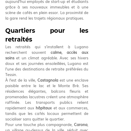
aujourd’hui employés de start-up et étudiants 
grâce à ses nouveaux immeubles et à une 
scène de cafés en plein essor. La proximité de 
la gare rend les trajets régionaux pratiques.
Quartiers pour les 
retraités
Les retraités qui s’installent à Lugano 
recherchent souvent 
calme, accès aux 
soins
 et un climat agréable. Avec ses hivers 
doux et ses journées ensoleillées, Lugano est 
l’une des destinations de retraite préférées du 
Tessin.
À l’est de la ville, 
Castagnola
 est une enclave 
paisible entre le lac et le Monte Brè. Ses 
résidences élégantes, balcons fleuris et 
promenades lacustres créent une atmosphère 
raffinée. Les transports publics relient 
rapidement aux 
hôpitaux
 et aux commerces, 
tandis que les cafés locaux permettent de 
socialiser sans quitter le quartier.
Pour une touche plus campagnarde, 
Carona
, 
un village au-dessus de la ville, séduit avec 