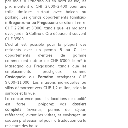
par mois. À Paradiso ou en bord de lac, les 
prix montent à CHF 2’000–2’400 pour une 
taille similaire, surtout avec balcon ou 
parking. Les grands appartements familiaux 
à 
Breganzona ou Pregassona
 se situent entre 
CHF 2’200 et 3’000, tandis que les maisons 
avec jardin à Collina d’Oro dépassent souvent 
CHF 3’500.
L’achat est possible pour la plupart des 
résidents avec un 
permis B ou C
. Les 
appartements d’entrée de gamme 
commencent autour de CHF 6’000 le m² à 
Massagno ou Pregassona, tandis que les 
emplacements prestigieux comme 
Castagnola ou Paradiso
 atteignent CHF 
9’000–11’000. Les maisons individuelles ou 
villas démarrent vers CHF 1,2 million, selon la 
surface et la vue.
La concurrence pour les locations de qualité 
est forte : préparez vos 
dossiers 
complets
 (revenus, permis de séjour, 
références) avant les visites, et envisagez un 
soutien professionnel pour la traduction ou la 
relecture des baux.