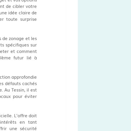
 de cibler votre 
ne idée claire de 
r toute surprise 
 de zonage et les 
s spécifiques sur 
cheter et comment 
lème futur lié à 
ction approfondie 
es défauts cachés 
Au Tessin, il est 
caux pour éviter 
ielle. L'offre doit 
ntérêts en tant 
rir une sécurité 