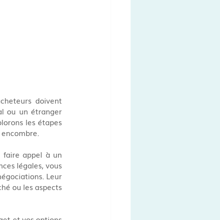
cheteurs doivent 
l ou un étranger 
lorons les étapes 
ns encombre.
faire appel à un 
ces légales, vous 
égociations. Leur 
ché ou les aspects 
et et vos options 