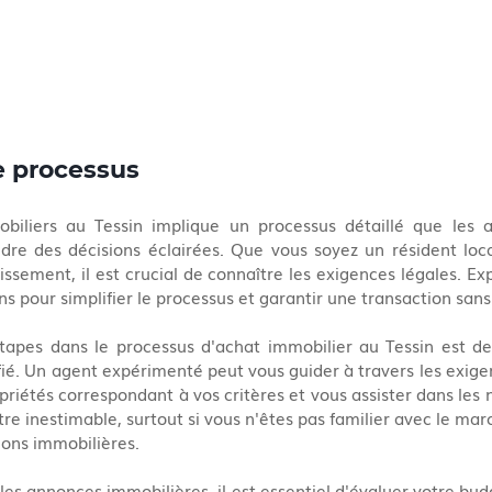
 processus
biliers au Tessin implique un processus détaillé que les a
re des décisions éclairées. Que vous soyez un résident loca
issement, il est crucial de connaître les exigences légales. Exp
ons pour simplifier le processus et garantir une transaction sa
tapes dans le processus d'achat immobilier au Tessin est de 
ié. Un agent expérimenté peut vous guider à travers les exigen
priétés correspondant à vos critères et vous assister dans les n
tre inestimable, surtout si vous n'êtes pas familier avec le mar
ions immobilières.
es annonces immobilières, il est essentiel d'évaluer votre budg