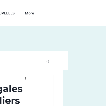
UVELLES
More
gales
iers