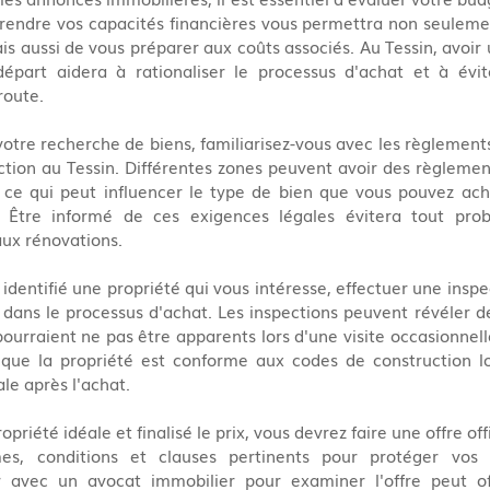
endre vos capacités financières vous permettra non seulement
s aussi de vous préparer aux coûts associés. Au Tessin, avoir u
épart aidera à rationaliser le processus d'achat et à évite
route.
otre recherche de biens, familiarisez-vous avec les règlements
ction au Tessin. Différentes zones peuvent avoir des règlement
es, ce qui peut influencer le type de bien que vous pouvez a
r. Être informé de ces exigences légales évitera tout prob
 aux rénovations.
identifié une propriété qui vous intéresse, effectuer une inspe
 dans le processus d'achat. Les inspections peuvent révéler d
urraient ne pas être apparents lors d'une visite occasionnelle. 
r que la propriété est conforme aux codes de construction lo
le après l'achat.
priété idéale et finalisé le prix, vous devrez faire une offre offic
mes, conditions et clauses pertinents pour protéger vos i
er avec un avocat immobilier pour examiner l'offre peut off