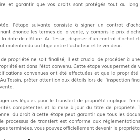
ire et garantir que vos droits sont protégés tout au long
ptée, l'étape suivante consiste à signer un contrat d'ac
nant énonce les termes de la vente, y compris le prix d'acha
 la date de clôture. Au Tessin, disposer d'un contrat d'achat cl
out malentendu ou litige entre l'acheteur et le vendeur.
de propriété ne soit finalisé, il est crucial de procéder à une 
ropriété est dans l'état convenu. Cette étape vous permet de vé
ifications convenues ont été effectuées et que la propriété 
Au Tessin, prêter attention aux détails lors de l'inspection fina
 vente.
xigences légales pour le transfert de propriété implique l'enr
ités compétentes et la mise à jour du titre de propriété. Tr
onnel du droit à cette étape peut garantir que tous les docu
le processus de transfert est conforme aux réglementations
apes terminées, vous pouvez officiellement devenir le propriéta