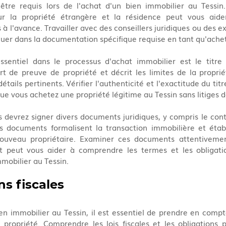
être requis lors de l'achat d'un bien immobilier au Tessin
ur la propriété étrangère et la résidence peut vous aider
 l'avance. Travailler avec des conseillers juridiques ou des ex
guer dans la documentation spécifique requise en tant qu'ache
entiel dans le processus d'achat immobilier est le titre 
t de preuve de propriété et décrit les limites de la propriét
étails pertinents. Vérifier l'authenticité et l'exactitude du titr
que vous achetez une propriété légitime au Tessin sans litiges d
s devrez signer divers documents juridiques, y compris le contr
s documents formalisent la transaction immobilière et établi
ouveau propriétaire. Examiner ces documents attentivement
it peut vous aider à comprendre les termes et les obligatio
mobilier au Tessin.
s fiscales
en immobilier au Tessin, il est essentiel de prendre en compte
a propriété. Comprendre les lois fiscales et les obligations 