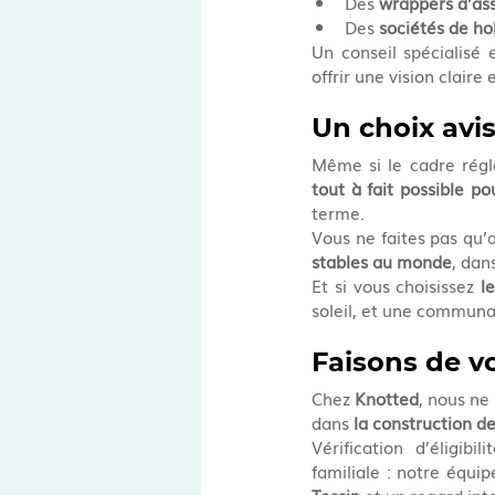
Des 
wrappers d’as
Des 
sociétés de ho
Un conseil spécialisé 
offrir une vision claire 
Un choix avis
tout à fait possible po
terme.
Vous ne faites pas qu’
stables au monde
, dan
Et si vous choisissez 
l
soleil, et une communau
Faisons de vo
Chez 
Knotted
, nous ne
dans 
la construction de
Vérification d’éligibil
familiale : notre équi