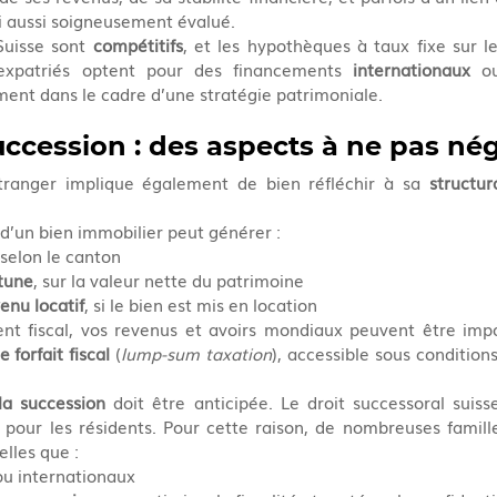
ui aussi soigneusement évalué.
Suisse sont 
compétitifs
, et les hypothèques à taux fixe sur l
 expatriés optent pour des financements 
internationaux
ent dans le cadre d’une stratégie patrimoniale.
succession : des aspects à ne pas nég
tranger implique également de bien réfléchir à sa 
structur
 d’un bien immobilier peut générer :
 selon le canton
rtune
, sur la valeur nette du patrimoine
enu locatif
, si le bien est mis en location
nt fiscal, vos revenus et avoirs mondiaux peuvent être impos
e forfait fiscal
 (
lump-sum taxation
), accessible sous conditions 
la succession
 doit être anticipée. Le droit successoral suisse 
 pour les résidents. Pour cette raison, de nombreuses famille
elles que :
 ou internationaux