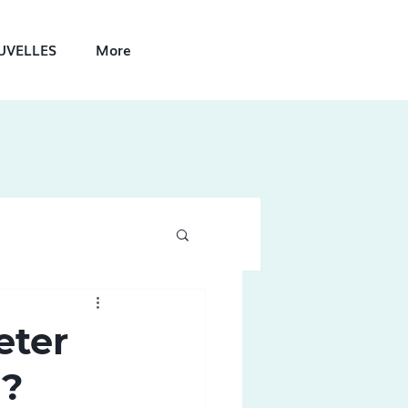
UVELLES
More
eter
 ?