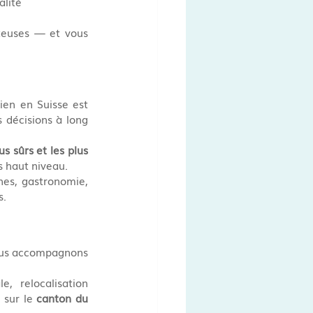
alité
teuses — et vous 
Même si le cadre réglementaire semble complexe au premier abord, acheter un bien en Suisse est 
 décisions à long 
us sûrs et les plus 
s haut niveau.
nes, gastronomie, 
s.
ous accompagnons 
e, relocalisation 
 sur le 
canton du 