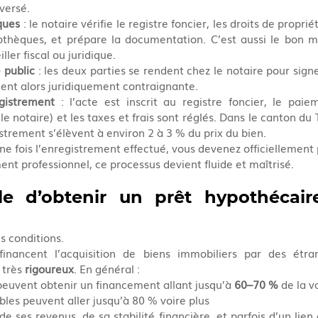
versé.
iques
 : le notaire vérifie le registre foncier, les droits de proprié
othèques, et prépare la documentation. C’est aussi le bon m
ller fiscal ou juridique.
 public
 : les deux parties se rendent chez le notaire pour signe
ient alors juridiquement contraignante.
gistrement
 : l’acte est inscrit au registre foncier, le paie
e notaire) et les taxes et frais sont réglés. Dans le canton du Te
strement s’élèvent à environ 2 à 3 % du prix du bien.
une fois l’enregistrement effectué, vous devenez officiellement 
 professionnel, ce processus devient fluide et maîtrisé.
ble d’obtenir un prêt hypothécair
s conditions.
inancent l’acquisition de biens immobiliers par des étran
 très 
rigoureux
. En général :
peuvent obtenir un financement allant jusqu’à 
60–70 %
 de la v
ables peuvent aller jusqu’à 80 % voire plus
r de ses revenus, de sa stabilité financière, et parfois d’un lien 