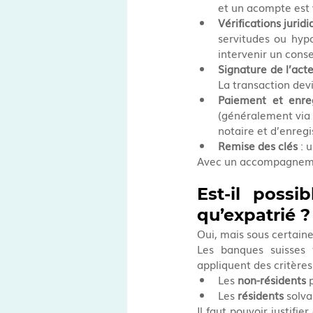
et un acompte est 
Vérifications jurid
servitudes ou hyp
intervenir un consei
Signature de l’acte
La transaction dev
Paiement et enre
(généralement via l
notaire et d’enregi
Remise des clés
 : 
Avec un accompagnement
Est-il possi
qu’expatrié ?
Oui, mais sous certaine
Les banques suisses f
appliquent des critères
Les 
non-résidents
 
Les 
résidents
 solv
Il faut pouvoir justifie