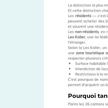
La distinction la plus i
Et cette distinction ch
Les 
résidents
 — c’est-
peuvent acheter des b
et souvent une résidenc
Les 
non-résidents
Lex Koller
, une loi féd
l’étranger.
Selon la Lex Koller, u
une 
zone touristique 
respecter plusieurs critè
Surface habitable
Interdiction de lo
Restrictions à la 
C’est pourquoi de nomb
permet d’acquérir un bi
Pourquoi tant
Parmi les 26 cantons su