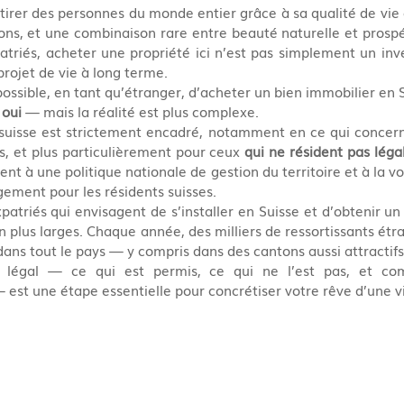
tirer des personnes du monde entier grâce à sa qualité de vie e
tions, et une combinaison rare entre beauté naturelle et prosp
riés, acheter une propriété ici n’est pas simplement un inve
rojet de vie à long terme.
possible, en tant qu’étranger, d’acheter un bien immobilier en 
 
oui
 — mais la réalité est plus complexe.
uisse est strictement encadré, notamment en ce qui concerne 
s, et plus particulièrement pour ceux 
qui ne résident pas lég
nt à une politique nationale de gestion du territoire et à la vo
gement pour les résidents suisses.
atriés qui envisagent de s’installer en Suisse et d’obtenir un 
ien plus larges. Chaque année, des milliers de ressortissants ét
dans tout le pays — y compris dans des cantons aussi attractifs
légal — ce qui est permis, ce qui ne l’est pas, et com
est une étape essentielle pour concrétiser votre rêve d’une vi