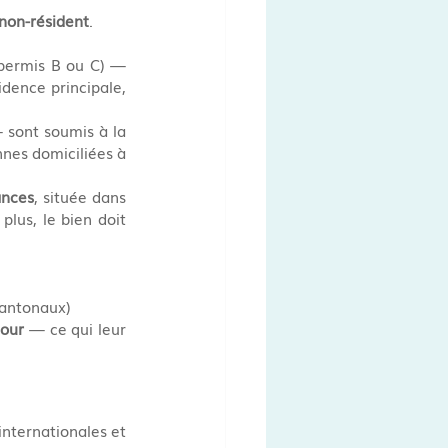
non-résident
.
(permis B ou C) — 
idence principale, 
, en revanche — soit les étrangers qui ne résident pas en Suisse — sont soumis à la 
nnes domiciliées à 
ances
, située dans 
plus, le bien doit 
cantonaux)
jour
 — ce qui leur 
internationales et 