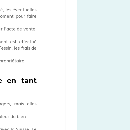
té, les éventuelles 
oment pour faire 
r l’acte de vente. 
ment est effectué 
ssin, les frais de 
propriétaire.
e en tant 
gers, mais elles 
aleur du bien
avec la Suisse. Le 