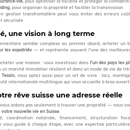
surance-vie
, pour optimiser la fiscalité et protéger la confidenti
lding
, pour organiser la propriété et faciliter la transmission
en gestion transfrontalière peut vous éviter des erreurs coû
et sécurisée.
é, une vision à long terme
ur les expatriés
 — et représente souvent l’une des meilleures
acheter une maison : vous investissez dans 
l’un des pays les pl
s un marché immobilier résilient et dans un mode de vie de trè
e Tessin
, vous optez aussi pour un art de vivre : lacs, montag
té internationale multilingue qui vous accueille à bras ouvert
tre rêve suisse une adresse réelle
 vous aidons pas seulement à trouver une propriété — nous v
 votre nouvelle vie en Suisse
.
ité, coordination notariale, financement, structuration fiscal
pe vous guide à chaque étape, avec une expertise particulière