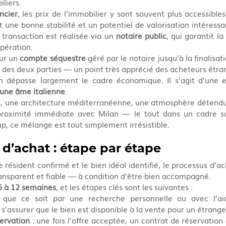
iliers.
ncier
, les prix de l’immobilier y sont souvent plus accessibles
 une bonne stabilité et un potentiel de valorisation intéressa
transaction est réalisée via un 
notaire public
, qui garantit la
opération.
ur un 
compte séquestre
 géré par le notaire jusqu’à la finalisat
é des deux parties — un point très apprécié des acheteurs étra
sin dépasse largement le cadre économique. Il s’agit d’une e
 une âme italienne
.
s, une architecture méditerranéenne, une atmosphère détendue
roximité immédiate avec Milan — le tout dans un cadre sui
p, ce mélange est tout simplement irrésistible.
d’achat : étape par étape
e résident confirmé et le bien idéal identifié, le processus d’a
ransparent et fiable — à condition d’être bien accompagné.
6 à 12 semaines
, et les étapes clés sont les suivantes :
 que ce soit par une recherche personnelle ou avec l’ai
t s’assurer que le bien est disponible à la vente pour un étrange
ervation
 : une fois l’offre acceptée, un contrat de réservation