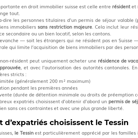
mportante en droit immobilier suisse est celle entre 
résident
 et 
ange tout.
à-dire les personnes titulaires d’un permis de séjour valable 
iens immobiliers 
sans restriction majeure
. Cela inclut leur rés
e secondaire ou un bien locatif, selon les cantons.
érale qui limite l’acquisition de biens immobiliers par des perso
n non-résident peut uniquement acheter une 
résidence de vac
approuvée
, et avec l’autorisation des autorités cantonales. En 
res stricts :
 limitée (généralement 200 m² maximum)
cation pendant les premières années
revente (durée de détention minimale ou droits de préemption 
reux expatriés choisissent d’obtenir d’abord un 
permis de sé
en sans ces contraintes et avec une plus grande liberté.
 d’expatriés choisissent le Tessin
isses, 
le Tessin
 est particulièrement apprécié par les familles 