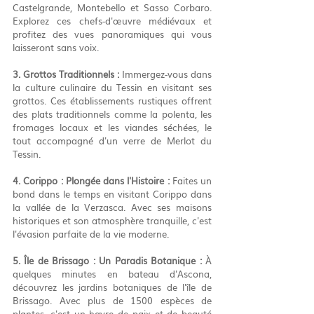
Castelgrande, Montebello et Sasso Corbaro. 
Explorez ces chefs-d'œuvre médiévaux et 
profitez des vues panoramiques qui vous 
laisseront sans voix.
3. Grottos Traditionnels :
 Immergez-vous dans 
la culture culinaire du Tessin en visitant ses 
grottos. Ces établissements rustiques offrent 
des plats traditionnels comme la polenta, les 
fromages locaux et les viandes séchées, le 
tout accompagné d'un verre de Merlot du 
Tessin.
4. Corippo : Plongée dans l'Histoire :
 Faites un 
bond dans le temps en visitant Corippo dans 
la vallée de la Verzasca. Avec ses maisons 
historiques et son atmosphère tranquille, c'est 
l'évasion parfaite de la vie moderne.
5. Île de Brissago : Un Paradis Botanique :
 À 
quelques minutes en bateau d'Ascona, 
découvrez les jardins botaniques de l'île de 
Brissago. Avec plus de 1500 espèces de 
plantes, c'est un havre de paix et de beauté 