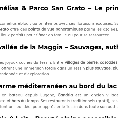
élias & Parco San Grato – Le pri
 camélias éblouit au printemps avec ses floraisons exquises. Su
Grato
 offre des 
points de vue panoramiques
 parmi les azalées,
 lieux parfaits pour flâner en famille ou pour se ressourcer.
vallée de la Maggia – Sauvages, aut
les joyaux cachés du Tessin. Entre 
villages de pierre
, 
cascades 
s offrent une immersion totale dans un Tessin 
plus sauvage, plu
andonnée et d’exploration.
arme méditerranéen au bord du lac
u en bateau depuis Lugano, 
Gandria
 est un ancien villag
use et hors du temps
. Ses restaurants traditionnels (grotti), ses 
font un lieu idéal pour apprécier le Tessin dans toute son authe