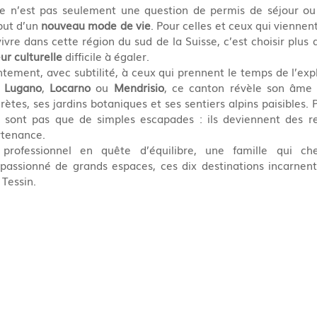
ce n’est pas seulement une question de permis de séjour ou 
but d’un 
nouveau mode de vie
. Pour celles et ceux qui viennent
vivre dans cette région du sud de la Suisse, c’est choisir plus 
ur culturelle
 difficile à égaler.
ntement, avec subtilité, à ceux qui prennent le temps de l’expl
 
Lugano
, 
Locarno
 ou 
Mendrisio
, ce canton révèle son âme d
crètes, ses jardins botaniques et ses sentiers alpins paisibles.
ne sont pas que de simples escapades : ils deviennent des re
rtenance.
rofessionnel en quête d’équilibre, une famille qui che
assionné de grands espaces, ces dix destinations incarnent l
Tessin.