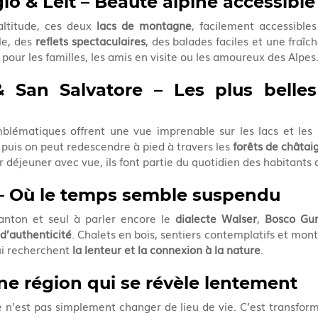
o & Leìt – Beauté alpine accessible
ltitude, ces deux 
lacs de montagne
, facilement accessibles
le, des 
reflets spectaculaires
, des balades faciles et une fraîc
pour les familles, les amis en visite ou les amoureux des Alpes
 San Salvatore – Les plus belles
ématiques offrent une vue imprenable sur les lacs et les
 puis on peut redescendre à pied à travers les 
forêts de châtai
déjeuner avec vue, ils font partie du quotidien des habitants d
– Où le temps semble suspendu
anton et seul à parler encore le 
dialecte Walser
, 
Bosco Gur
 d’authenticité
. Chalets en bois, sentiers contemplatifs et mon
ui recherchent 
la lenteur et la connexion à la nature
.
ne région qui se révèle lentement
ce n’est pas simplement changer de lieu de vie. C’est transfor