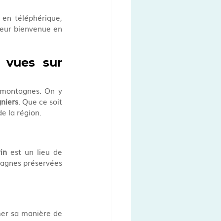
 en téléphérique, 
heur bienvenue en 
.
 vues sur 
 montagnes. On y 
gniers
. Que ce soit 
e la région.
in
 est un lieu de 
tagnes préservées 
mer sa manière de 