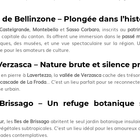
de Bellinzone – Plongée dans l’hist
Castelgrande
, 
Montebello
 et 
Sasso Corbaro
, inscrits au 
patri
 capitale du canton. Ils offrent une immersion dans le 
passé m
es, des musées, et une vue spectaculaire sur la région. U
e pour les amateurs de culture.
Verzasca – Nature brute et silence 
en pierre à 
Lavertezzo
, la 
vallée de Verzasca
 cache des trésors
 
cascade de La Froda
… C’est un lieu parfait pour se reconnecte
me urbain.
Brissago – Un refuge botanique s
ur
, les 
îles de Brissago
 abritent le seul jardin botanique insulai
égétales subtropicales. C’est un lieu idéal pour les amoureux 
nades contemplatives.