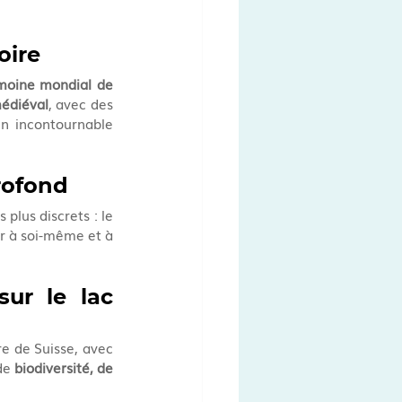
oire
moine mondial de 
édiéval
, avec des 
n incontournable 
profond
 plus discrets : le 
r à soi-même et à 
ur le lac 
re de Suisse, avec 
de 
biodiversité, de 