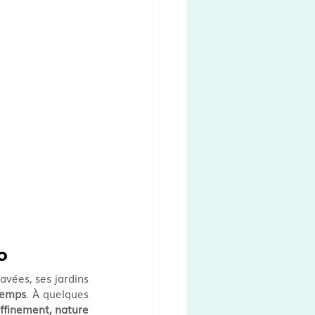
o
vées, ses jardins 
temps
. À quelques 
ffinement, nature 