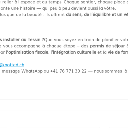
se relier à l’espace et au temps. Chaque sentier, chaque place d
onte une histoire — qui peu à peu devient aussi la vôtre.
lus que de la beauté : ils offrent 
du sens, de l’équilibre et un v
 installer au Tessin ?
Que vous soyez en train de planifier votr
pe vous accompagne à chaque étape – des 
permis de séjour
 
par 
l’optimisation fiscale
, 
l’intégration culturelle
 et la 
vie de fam
@knotted.ch
n message WhatsApp au +41 76 771 30 22 — nous sommes là 