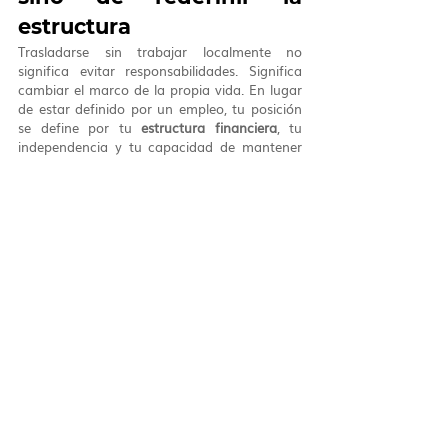
estructura
Trasladarse sin trabajar localmente no 
significa evitar responsabilidades. Significa 
cambiar el marco de la propia vida. En lugar 
de estar definido por un empleo, tu posición 
se define por tu 
estructura financiera
, tu 
independencia y tu capacidad de mantener 
estabilidad a largo plazo.
Suiza
, y en particular el 
Ticino
, puede ser un 
lugar ideal para este tipo de transición. Pero 
requiere preparación, claridad y una 
secuencia adecuada de pasos.
Si se aborda correctamente, no solo es 
posible — puede convertirse en una de las 
formas más estables y satisfactorias de 
construir un nuevo capítulo de vida.
¿Estás pensando en 
mudarte al Ticino sin 
trabajar?
Si estás considerando una 
relocation a 