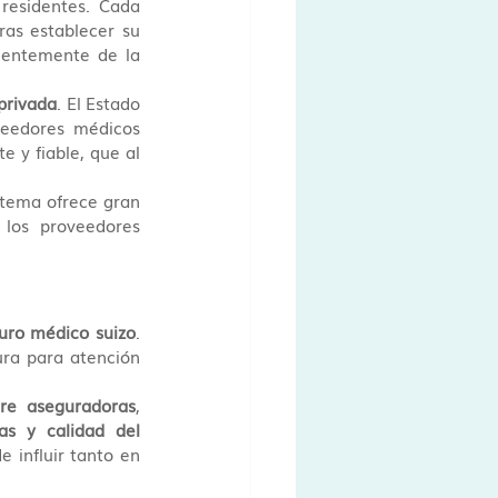
 residentes. Cada 
as establecer su 
ientemente de la 
 privada
. El Estado 
veedores médicos 
 y fiable, que al 
stema ofrece gran 
 los proveedores 
uro médico suizo
. 
ra para atención 
tre aseguradoras
, 
as y calidad del 
 influir tanto en 