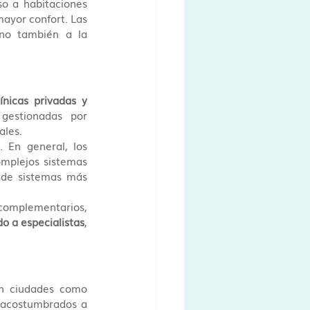
o a habitaciones 
ayor confort. Las 
decisiones tomadas en esta etapa afectan no solo a los costes inmediatos, sino también a la 
ínicas privadas y 
gestionadas por 
ales.
. En general, los 
mplejos sistemas 
 de sistemas más 
complementarios, 
o a especialistas
, 
en ciudades como 
, acostumbrados a 