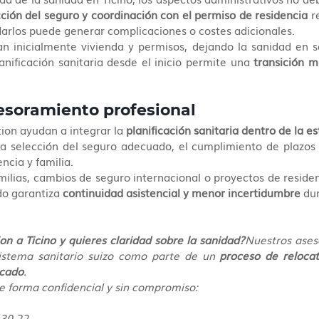
cción del seguro y coordinación con el permiso de residencia
 r
idarlos puede generar complicaciones o costes adicionales.
an inicialmente vivienda y permisos, dejando la sanidad en s
lanificación sanitaria desde el inicio permite una 
transición m
sesoramiento profesional
ion ayudan a integrar la 
planificación sanitaria dentro de la es
 la selección del seguro adecuado, el cumplimiento de plazos 
ncia y familia.
ilias, cambios de seguro internacional o proyectos de residenc
o garantiza 
continuidad asistencial y menor incertidumbre
 du
on a Ticino y quieres claridad sobre la sanidad?
Nuestros aseso
istema sanitario suizo como parte de un 
proceso de relocat
icado
.
 forma confidencial y sin compromiso:
 30 22