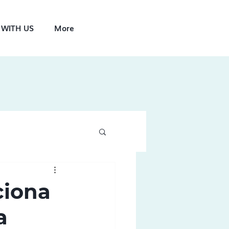
WITH US
More
ciona
a