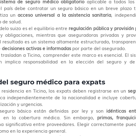
sistema de seguro médico obligatorio
 aplicable a todos los
l país debe contratar un seguro básico en un breve plazo tr
tiza un 
acceso universal a la asistencia sanitaria
, independ
 de salud.
elo suizo es el equilibrio entre 
regulación pública y provisión
 y obligaciones, mientras que aseguradoras privadas y pro
El resultado es un sistema altamente estructurado, transparente
 
decisiones activas e informadas
 por parte del asegurado.
 trasladan a Ticino, comprender este marco es esencial. El si
n implica responsabilidad en la elección del seguro y de
del seguro médico para expats
 residencia en Ticino, los expats deben registrarse en un 
seg
lica independientemente de la nacionalidad e incluye cobertu
ización y urgencias.
 seguro básico están definidas por ley y son 
idénticas en
d en la cobertura médica. Sin embargo, 
primas, franquici
a significativa entre proveedores. Elegir correctamente puede
omo en la experiencia general.