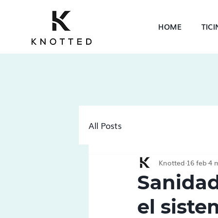
HOME
TIC
All Posts
Knotted
16 feb
4 
Sanidad
el siste