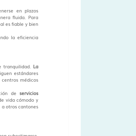
enerse en plazos 
era fluida. Para 
al es fiable y bien 
do la eficiencia 
 tranquilidad. 
La 
iguen estándares 
y centros médicos 
ción de 
servicios 
de vida cómodo y 
 a otros cantones 
A pesar de la alta calidad de la sanidad en Ticino, los aspectos administrativos no deben subestimarse. 