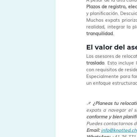
Plazos de registro, ele
y planificación. Descu
Muchos expats prioriz
realidad, integrar la p
tranquilidad
.
El valor del a
Los asesores de relocat
traslado
. Esto incluye
con requisitos de reside
Especialmente para fam
un enfoque estructurad
📌 
¿Planeas tu relocati
expats a navegar el s
conforme y bien planif
Puedes contactarnos de
Email:
info@knotted.ch
WhatsApp:
 +41 76 771