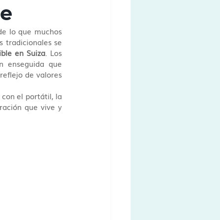
le
de lo que muchos 
 tradicionales se 
ible en Suiza
. Los 
n enseguida que 
 reflejo de valores 
Ya sea para ir al trabajo, explorar las montañas o disfrutar de una tarde junto al lago con el portátil, la 
ación que vive y 