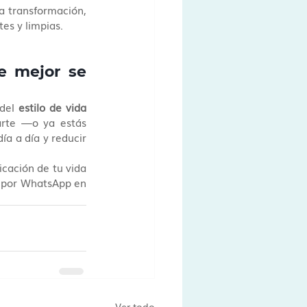
 transformación, 
es y limpias.
e mejor se 
del 
estilo de vida 
rte —o ya estás 
a a día y reducir 
icación de tu vida 
 o por WhatsApp en 
Ver todo