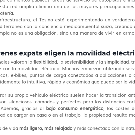
sta red amplia elimina una de las mayores preocupaciones d
atería.
nfraestructura, el Tesino está experimentando un verdadero
diterránea con la conciencia medioambiental suiza, creando 
impia no es una obligación, sino una manera de vivir en armon
venes expats eligen la movilidad eléctr
ales valoran la 
flexibilidad
, la 
sostenibilidad
 y la 
simplicidad
, t
con la movilidad eléctrica. Muchos empiezan utilizando servi
cos, e-bikes, puntos de carga conectados a aplicaciones o ca
damente lo intuitiva, rápida y económica que puede ser la vid
r su propio vehículo eléctrico suelen hacer la transición ante
son silenciosos, cómodos y perfectos para las distancias cort
 Además, gracias al 
bajo consumo energético
, los costes 
dad de cargar en casa o en el trabajo, la propiedad resulta má
o de vida 
más ligero, más relajado
 y más conectado con la natu