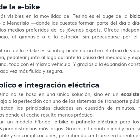
de la e-bike
s visibles en la movilidad del Tesino es el auge de la 
bici
o Mendrisio —donde las cuestas forman parte del día a día—
os medios preferidos de los jóvenes expats. Ofrece independe
bajo, al gimnasio o a la estación sin preocuparse por el t
tura de la e-bike es su integración natural en el ritmo de vida 
na, pedalear junto al lago durante la pausa del mediodía y exp
na, todo con el mismo vehículo. Y gracias a la expansión const
cada vez más fluida y segura.
lico e integración eléctrica
sino no se basa en una única solución, sino en un 
ecosist
aja a la perfección con uno de los sistemas de transporte públi
nectan las principales ciudades en cuestión de minutos, m
as donde el coche resulta menos práctico.
n un modelo híbrido: 
e-bike o patinete eléctrico
 para los
s
 para distancias más largas. Gracias a la puntualidad y precisi
cible y sin complicaciones, permitiendo centrarse en lo realme