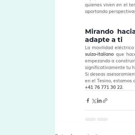
quienes viven en el te
aportando perspectivas
Mirando hacia
adapte a ti
La movilidad eléctric
suizo-italiano
 que hac
empezando a construir 
significativamente tu h
Si deseas asesoramiento
en el Tesino, estamos 
+41 76 771 30 22
.