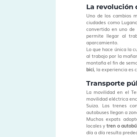
La revolución 
Uno de los cambios má
ciudades como Lugano 
convertido en uno de l
permite llegar al tra
aparcamiento.
Lo que hace única la cul
al trabajo por la maña
montaña el fin de sema
bici
, la experiencia es 
Transporte púb
La movilidad en el Te
movilidad eléctrica enc
Suiza. Los trenes co
autobuses llegan a zon
Muchos expats adopta
locales y 
tren o autobú
día a día resulta prede