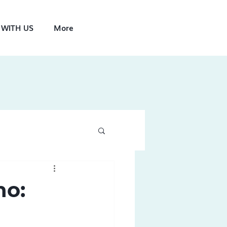
WITH US
More
no: