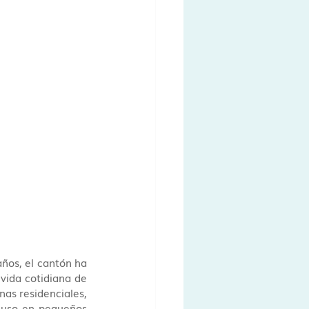
ños, el cantón ha 
 vida cotidiana de 
as residenciales, 
luso en pequeños 