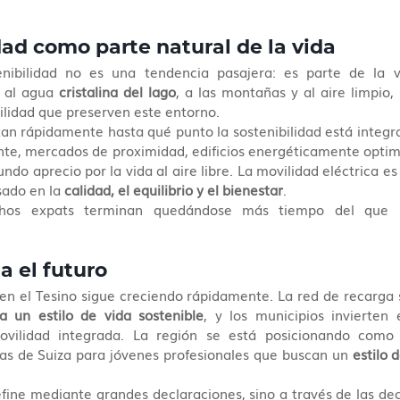
dad como parte natural de la vida
enibilidad no es una tendencia pasajera: es parte de la vi
 al agua 
cristalina del lago
, a las montañas y al aire limpio, 
ilidad que preserven este entorno.
tan rápidamente hasta qué punto la sostenibilidad está integra
iente, mercados de proximidad, edificios energéticamente optimiz
ndo aprecio por la vida al aire libre. La movilidad eléctrica es
sado en la 
calidad, el equilibrio y el bienestar
.
hos expats terminan quedándose más tiempo del que h
a el futuro
 en el Tesino sigue creciendo rápidamente. La red de recarga 
a un estilo de vida sostenible
, y los municipios invierten e
movilidad integrada. La región se está posicionando como
as de Suiza para jóvenes profesionales que buscan un 
estilo 
efine mediante grandes declaraciones, sino a través de las deci