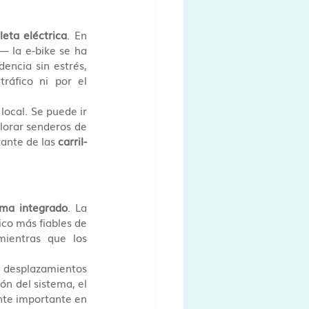
cleta eléctrica
. En 
 la e-bike se ha 
ncia sin estrés, 
ráfico ni por el 
local. Se puede ir 
lorar senderos de 
ante de las 
carril-
ema integrado
. La 
co más fiables de 
ientras que los 
 desplazamientos 
ón del sistema, el 
nte importante en 