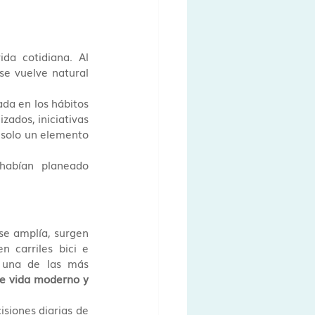
da cotidiana. Al 
se vuelve natural 
da en los hábitos 
ados, iniciativas 
 solo un elemento 
abían planeado 
se amplía, surgen 
n carriles bici e 
 una de las más 
de vida moderno y 
siones diarias de 