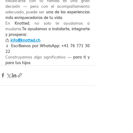
Reubicarse con tu familia es una gran 
decisión — pero con el acompañamiento 
adecuado, puede ser 
una de las experiencias 
más enriquecedoras de tu vida
.
En 
Knotted
, no solo te ayudamos a 
mudarte.
Te ayudamos a instalarte, integrarte 
y prosperar.
📩 
info@knotted.ch
📱 
Escríbenos por WhatsApp: +41 76 771 30 
22
Construyamos algo significativo — 
para ti y 
para tus hijos
.
Entradas recientes
Ver todo