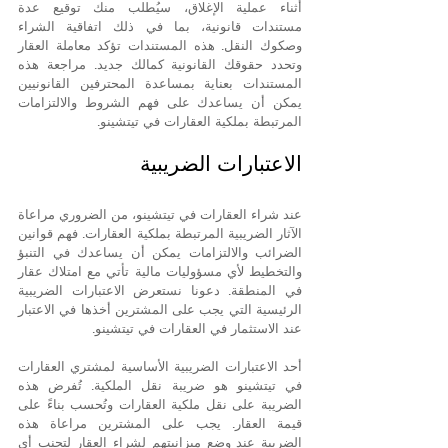
أثناء عملية الإغلاق، سيُطلب منك توقيع عدة 
مستندات قانونية، بما في ذلك اتفاقية الشراء 
وصكوك النقل. هذه المستندات تؤكد معاملة العقار 
وتحدد حقوقك القانونية كمالك جديد. مراجعة هذه 
المستندات بعناية بمساعدة المحترفين القانونيين 
يمكن أن يساعدك على فهم الشروط والالتزامات 
المرتبطة بملكية العقارات في تيتشينو.
الاعتبارات الضريبية
عند شراء العقارات في تيتشينو، من الضروري مراعاة 
الآثار الضريبية المرتبطة بملكية العقارات. فهم قوانين 
الضرائب والالتزامات يمكن أن يساعدك في التنبؤ 
والتخطيط لأي مسؤوليات مالية تأتي مع امتلاك عقار 
في المنطقة. دعونا نستعرض الاعتبارات الضريبية 
الرئيسية التي يجب على المشترين أخذها في الاعتبار 
عند الاستثمار في العقارات في تيتشينو.
أحد الاعتبارات الضريبية الأساسية لمشتري العقارات 
في تيتشينو هو ضريبة نقل الملكية. تُفرض هذه 
الضريبة على نقل ملكية العقارات وتُحسب بناءً على 
قيمة العقار. يجب على المشترين مراعاة هذه 
الضريبة عند وضع ميزانيتهم لشراء العقار لتجنب أي 