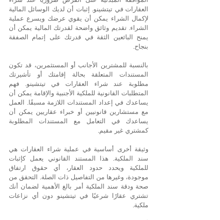
العقارات في تيتشينو. إثبات أن لديك الوسائل المالية 
لإكمال الشراء يمكن أن يقوي عرضك ويسرع عملية 
الشراء. تقديم وثائق واضحة لقدرتك المالية يمكن أن 
يمنح البائعين الثقة في قدرتك على إتمام الصفقة 
بنجاح.
بالنسبة للمشترين الأجانب أو المستثمرين، قد تكون 
المستندات المتعلقة بحالة إقامتك أو تأشيرتك 
مطلوبة عند شراء العقارات في تيتشينو. فهم 
المتطلبات القانونية للملكية الأجنبية والإقامة يمكن أن 
يساعدك في إعداد المستندات اللازمة مسبقًا. العمل 
مع مستشارين قانونيين أو خبراء عقاريين يمكن أن 
يساعدك في التعامل مع المستندات المطلوبة 
كمشتري غير مقيم.
وثيقة أخرى أساسية في عملية شراء العقارات هي 
سند الملكية. هذا المستند القانوني يعمل كإثبات 
للملكية ويحدد حدود العقار، أي حقوق ارتفاق 
موجودة، وغيرها من التفاصيل ذات الصلة. التحقق من 
صحة ودقة سند الملكية أمر بالغ الأهمية لضمان أنك 
تشتري عقارًا شرعيًا في تيتشينو دون أي نزاعات 
ملكية.