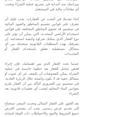
ميزانيتك منذ البداية في تسريع عملية الشراء وتجنب 
أي مفاجآت مالية في المستقبل.
أثناء تقدمك في البحث عن العقارات، يجب عليك أن 
تتعرف على قوانين تقسيم المناطق والقيود البنائية 
في تيتشينو. قد تحتوي المناطق المختلفة على قوانين 
استخدام الأراضي المحددة، التي يمكن أن تؤثر على 
نوع العقار الذي يمكنك شراؤه وكيفية استخدامه. إن 
معرفتك بهذه المتطلبات القانونية ستجنبك من أي 
مشاكل مستقبلية تتعلق باستخدام العقار أو 
التجديدات.
عندما تحدد العقار الذي يثير اهتمامك، فإن إجراء 
فحص شامل للعقار يعد خطوة حاسمة في عملية 
الشراء. يمكن للفحوصات أن تكشف عن أي عيوب أو 
مشاكل خفية قد لا تكون واضحة خلال الزيارة العادية. 
في تيتشينو، من الضروري التأكد من أن العقار يلتزم 
بقوانين البناء المحلية لتجنب أي تعقيدات قانونية بعد 
الشراء.
بعد العثور على العقار المثالي وتحديد السعر، ستحتاج 
إلى تقديم عرض رسمي. يجب أن يتضمن العرض 
جميع الشروط والبنود والاحتياطات ذات الصلة لحماية 