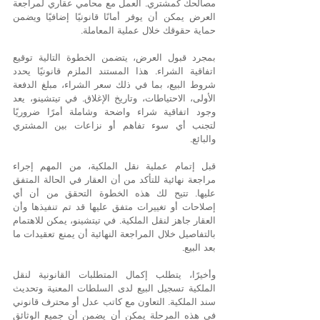
مصالحك كمشتري. العمل مع محامي عقاري لمراجعة 
العرض يمكن أن يوفر أمانًا قانونيًا إضافيًا ويضمن 
حماية حقوقك خلال عملية المعاملة.
بمجرد قبول العرض، يتضمن الخطوة التالية توقيع 
اتفاقية الشراء. هذا المستند الملزم قانونيًا يحدد 
شروط البيع، بما في ذلك سعر الشراء، مبلغ الدفعة 
الأولى، الاحتياطات، وتاريخ الإغلاق. في تيتشينو، يعد 
وجود اتفاقية شراء واضحة وشاملة أمرًا ضروريًا 
لتجنب أي سوء تفاهم أو نزاعات بين المشتري 
والبائع.
قبل إتمام عملية نقل الملكية، من المهم إجراء 
مراجعة نهائية للتأكد من أن العقار في الحالة المتفق 
عليها. تتيح لك هذه الخطوة التحقق من أن أي 
إصلاحات أو تغييرات متفق عليها قد تم تنفيذها وأن 
العقار جاهز لنقل الملكية. في تيتشينو، يمكن للاهتمام 
بالتفاصيل خلال المراجعة النهائية أن يمنع تعقيدات ما 
بعد البيع.
وأخيرًا، يتطلب إكمال المتطلبات القانونية لنقل 
الملكية تسجيل البيع لدى السلطات المعنية وتحديث 
سند الملكية. التعاون مع كاتب عدل أو محترف قانوني 
في هذه المرحلة يمكن أن يضمن أن جميع الوثائق 