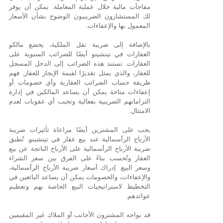
مفاجآت مالية خلال عملية المعاملة. يمكن أن يوفر 
لك المستشارون الضريبيون الوضوح بشأن الأسعار 
المعمول بها والإعفاءات.
بالإضافة إلى ضريبة نقل الملكية، يخضع مالكو 
العقارات في تيتشينو أيضًا للضرائب السنوية على 
العقارات. تستند هذه الضرائب إلى الدخل المسجل 
للعقار، والذي يمثل تقديرًا لقيمة الإيجار للعقار. فهم 
طريقة حساب الضرائب العقارية وأي خصومات أو 
إعفاءات متاحة يمكن أن يساعد المالكين في إدارة 
التزاماتهم الضريبية بفعالية وتجنب أي عقوبات لعدم 
الامتثال.
يجب على المشترين أيضًا مراعاة تأثيرات ضريبة 
الأرباح الرأسمالية عند بيع عقار في تيتشينو. تُطبق 
ضريبة الأرباح الرأسمالية على الأرباح الناتجة عن بيع 
العقار وتُحسب بناءً على الفرق بين سعر الشراء 
وسعر البيع. إدراك أسعار ضريبة الأرباح الرأسمالية، 
والإعفاءات، والخصومات يمكن أن يساعد البائعين في 
التخطيط لاستراتيجيات البيع الخاصة بهم وتعظيم 
عوائدهم.
قد يواجه المشترون الأجانب أو الملاك غير المقيمين 