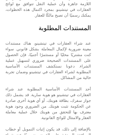
اللازمة جاهزة وأن عملية النقل تتوافق مع لوائح 
العقارات في تيتشينو. بمجرد اكتمال هذه الخطوات، 
يمكنك رسميًا أن تصبح مالكًا للعقار.
المستندات المطلوبة
عند شراء العقارات في تيتشينو، هناك مستندات 
معينة ضرورية لإكمال المعاملة بشكل قانوني. سواء 
كنت مشتريًا محليًا أو مستثمرًا أجنبيًا، فإن الحصول 
على المستندات الصحيحة ضروري لتسهيل عملية 
الشراء. دعونا نستكشف المستندات الأساسية 
المطلوبة لشراء العقارات في تيتشينو وضمان تجربة 
خالية من المشاكل.
أحد المستندات الأساسية المطلوبة عند شراء 
العقارات في تيتشينو هو هوية سارية. قد يشمل ذلك 
جواز سفرك، بطاقة هويتك، أو أي هوية أخرى صادرة 
عن الحكومة تثبت هويتك. من الضروري وجود هوية 
معترف بها للتحقق من هويتك خلال عملية معاملة 
العقار والامتثال للوائح القانونية.
بالإضافة إلى ذلك، قد يكون إثبات التمويل أو خطاب 
الموافقة المبدئية على القرض ضروريًا عند شراء 