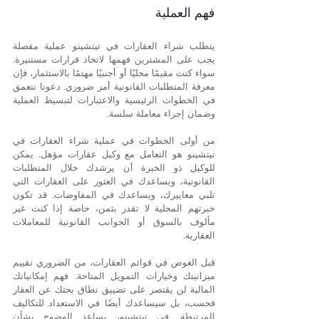
فهم العملية
يتطلب شراء العقارات في تيتشينو عملية مفصلة 
يجب على المشترين فهمها لاتخاذ قرارات مستنيرة. 
سواء كنت مقيمًا محليًا أو أجنبيًا مهتمًا بالاستثمار، فإن 
معرفة المتطلبات القانونية أمر ضروري. دعونا نتعمق 
في الخطوات الرئيسية والاعتبارات لتبسيط العملية 
وضمان إجراء معاملة سلسة.
من أولى الخطوات في عملية شراء العقارات في 
تيتشينو هو التعامل مع وكيل عقارات مؤهل. يمكن 
للوكيل ذو الخبرة أن يرشدك خلال المتطلبات 
القانونية، ويساعدك في العثور على العقارات التي 
تلبي معاييرك، ويساعدك في المفاوضات. قد تكون 
خبرتهم المحلية لا تقدر بثمن، خاصة إذا كنت غير 
مألوف بالسوق أو الجوانب القانونية للمعاملات 
العقارية.
قبل الغوص في قوائم العقارات، من الضروري تقييم 
ميزانيتك وخيارات التمويل المتاحة. فهم إمكانياتك 
المالية لن يقتصر على تضييق نطاق بحثك عن العقار 
فحسب، بل سيساعدك أيضًا في الاستعداد للتكاليف 
المرتبطة. في تيتشينو، يساعد الوضوح بشأن 