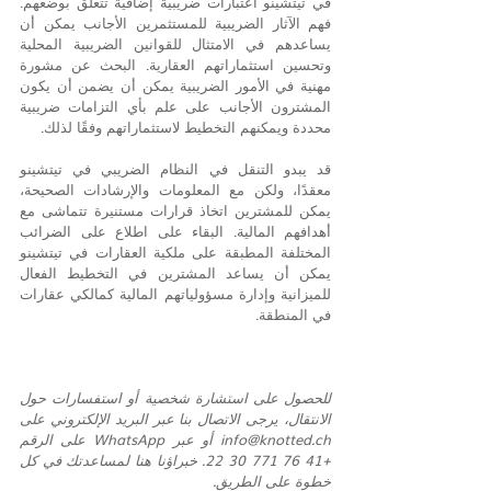
في تيتشينو اعتبارات ضريبية إضافية تتعلق بوضعهم. 
فهم الآثار الضريبية للمستثمرين الأجانب يمكن أن 
يساعدهم في الامتثال للقوانين الضريبية المحلية 
وتحسين استثماراتهم العقارية. البحث عن مشورة 
مهنية في الأمور الضريبية يمكن أن يضمن أن يكون 
المشترون الأجانب على علم بأي التزامات ضريبية 
محددة ويمكنهم التخطيط لاستثماراتهم وفقًا لذلك.
قد يبدو التنقل في النظام الضريبي في تيتشينو 
معقدًا، ولكن مع المعلومات والإرشادات الصحيحة، 
يمكن للمشترين اتخاذ قرارات مستنيرة تتماشى مع 
أهدافهم المالية. البقاء على اطلاع على الضرائب 
المختلفة المطبقة على ملكية العقارات في تيتشينو 
يمكن أن يساعد المشترين في التخطيط الفعال 
للميزانية وإدارة مسؤولياتهم المالية كمالكي عقارات 
في المنطقة.
للحصول على استشارة شخصية أو استفسارات حول 
الانتقال، يرجى الاتصال بنا عبر البريد الإلكتروني على 
info@knotted.ch أو عبر WhatsApp على الرقم 
+41 76 771 30 22. خبراؤنا هنا لمساعدتك في كل 
خطوة على الطريق.