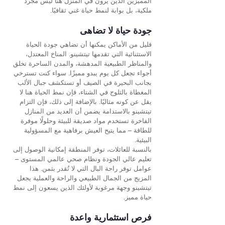
المميزين الذين يرون في المنزل هنا ليس مجرد 
ملكية، بل بوابة لنمط حياة غني ثقافيًا.
جودة حياة لا تضاهى
قليل من الأماكن يمكنها أن تضاهي جودة الحياة 
الاستثنائية التي تقدمها تيتشينو. المناخ المعتدل، 
والمناظر الطبيعية المدهشة، والمدن الساحرة تخلق 
أجواء تجعل كل يوم يبدو مميزًا. سواء كنت تسترخي 
بجانب البحيرة في الصيف أو تستكشف جبال الألب 
المغطاة بالثلوج في الشتاء، فإن نمط الحياة هنا لا 
يقل عن كونه مثاليًا. بالإضافة إلى ذلك، فإن التزام 
تيتشينو بالاستدامة يضمن أن العديد من المنازل 
الفاخرة تستخدم مواد صديقة للبيئة وحلولًا موفرة 
للطاقة – مما يتيح العيش برفاهية مع المسؤولية 
البيئية.
بالنسبة للعائلات، توفر المنطقة إمكانية الوصول إلى 
تعليم عالي الجودة ونظام صحي عالمي المستوى – 
عوامل توفر راحة البال التي لا تُقدر بثمن. هذا 
المزيج من الجمال الطبيعي والراحة والعملية يجعل 
تيتشينو وجهة مرغوبة لأولئك الذين يسعون إلى نمط 
حياة مميز.
فرص استثمارية واعدة