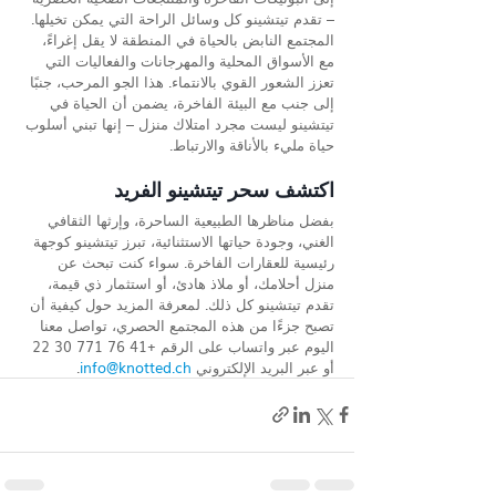
– تقدم تيتشينو كل وسائل الراحة التي يمكن تخيلها.
المجتمع النابض بالحياة في المنطقة لا يقل إغراءً، 
مع الأسواق المحلية والمهرجانات والفعاليات التي 
تعزز الشعور القوي بالانتماء. هذا الجو المرحب، جنبًا 
إلى جنب مع البيئة الفاخرة، يضمن أن الحياة في 
تيتشينو ليست مجرد امتلاك منزل – إنها تبني أسلوب 
حياة مليء بالأناقة والارتباط.
اكتشف سحر تيتشينو الفريد
بفضل مناظرها الطبيعية الساحرة، وإرثها الثقافي 
الغني، وجودة حياتها الاستثنائية، تبرز تيتشينو كوجهة 
رئيسية للعقارات الفاخرة. سواء كنت تبحث عن 
منزل أحلامك، أو ملاذ هادئ، أو استثمار ذي قيمة، 
تقدم تيتشينو كل ذلك. لمعرفة المزيد حول كيفية أن 
تصبح جزءًا من هذه المجتمع الحصري، تواصل معنا 
اليوم عبر واتساب على الرقم +41 76 771 30 22 
أو عبر البريد الإلكتروني 
info@knotted.ch
.