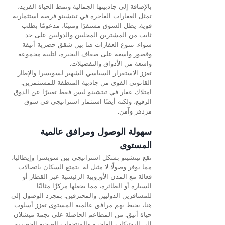
بالإضافة إلى جاذبيتها الجمالية ونمط الحياة الفريد، 
تمثل العقارات الفاخرة في تيتشينو فرصة استثمارية 
قوية. يظل السوق مستقرًا ومتينًا، مدعومًا بطلب 
ثابت من المشترين المحليين والدوليين على حد 
سواء. تتنوع العقارات هنا بين شقق حضرية أنيقة 
وقصور واسعة على ضفاف البحيرة، لتلبية مجموعة 
واسعة من الأذواق والتفضيلات.
تعزز الاستقرار السياسي الشهير لسويسرا والإطار 
القانوني القوي من جاذبية المنطقة للمستثمرين. 
امتلاك عقار في تيتشينو ليس فقط تعبيرًا عن الذوق 
الرفيع، ولكنه أيضًا استثمار استراتيجي في سوق 
مزدهر وآمن.
سهولة الوصول ومرافق عالمية 
المستوى
تقع تيتشينو بشكل استراتيجي بين سويسرا وإيطاليا، 
مما يوفر وصولًا لا مثيل له. يتمتع السكان باتصالات 
فعالة مع المدن الأوروبية الرئيسية عبر القطار أو 
السيارة أو الطائرة، مما يجعلها مركزًا مثاليًا 
للمسافرين الدوليين والمحترفين. بمجرد الوصول إلى 
هنا، يحيط بهم مرافق عالمية المستوى تعزز أسلوب 
حياة أنيق. من المطاعم الحاصلة على نجمة ميشلان 
إلى البوتيكات الفاخرة والمنتجعات الصحية الحصرية 