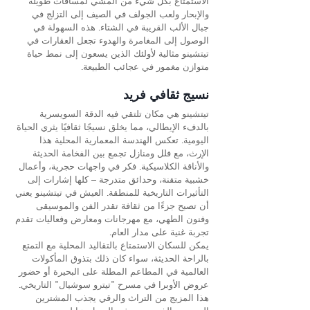
الاستمتاع بكل شيء من المشي لمسافات طويلة 
والإبحار ولعب الجولف في الصيف إلى التزلج في 
جبال الألب القريبة في الشتاء. هذه السهولة في 
الوصول إلى المغامرة والهدوء تجعل العقارات في 
تيتشينو مثالية لأولئك الذين يسعون إلى نمط حياة 
متوازن مغمور في عجائب الطبيعة.
نسيج ثقافي فريد
تيتشينو هي مكان تلتقي فيه الدقة السويسرية 
بالدفء الإيطالي، مما يخلق نسيجًا ثقافيًا يثري الحياة 
اليومية. تعكس الهندسة المعمارية المحلية هذا 
الإرث، مع فلل ومنازل تجمع بين الفخامة الحديثة 
والأناقة الكلاسيكية. فكر في واجهات حجرية، وأعمال 
خشبية متقنة، وحدائق متدرجة – كلها إشارات إلى 
التأثيرات التاريخية للمنطقة. العيش في تيتشينو يعني 
أن تصبح جزءًا من ثقافة تقدر الفن والموسيقى 
وفنون الطهي، مع مهرجانات ومعارض وفعاليات تقدم 
تجربة غنية على مدار العام.
يمكن للسكان الاستمتاع بالتقاليد المحلية مع التمتع 
بالراحة الحديثة، سواء كان ذلك بتذوق المأكولات 
العالمية في المطاعم المطلة على البحيرة أو حضور 
عروض الأوبرا في مسرح "تيترو سوشيال" التاريخي. 
هذا المزيج من التراث والرقي يجذب المشترين 