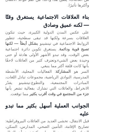
وأكثرها تأثيرًا.
بناء العلاقات الاجتماعية يستغرق وقتًا 
— لكنه عميق وصادق
على عكس المدن الدولية الكبيرة، حيث تتكون 
العلاقات بسرعة ولكنها قد تبقى سطحية، تتطور 
الروابط الاجتماعية في تيتشينو 
بشكل أبطأ — لكنها 
تصبح قوية ودائمة
. يستغرق تكوين دائرة اجتماعية 
بعض الوقت، وقد تبدو الأشهر الأولى هادئة أو حتى 
وحيدة بعض الشيء.وتعترف كثير من العائلات لاحقًا 
بأنها كانت قلقة أكثر مما ينبغي.
السر هو 
المشاركة
: الفعاليات المحلية، الأنشطة 
المدرسية، النوادي الرياضية، مجموعات تبادل اللغات، 
المبادرات المجتمعية، والتطوع.تيتشينو يقدّر 
الانخراط، والعائلات التي تشارك بفعالية تشعر بأنها 
جزء من المجتمع في وقت أقرب بكثير
 مما توقعت.
الجوانب العملية أسهل بكثير مما تبدو 
عليه
قبل الانتقال، تخشى العديد من العائلات البيروقراطية: 
تصاريح الإقامة، التأمين الصحي، المدارس، السكن، 
البنوك. لكن بمجرد الوصول، يكتشفون أن النظام 