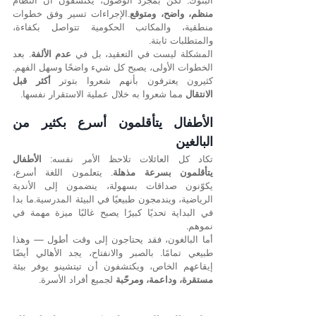
منظم، واضح، ومتوقع
.الإجراءات تسير وفق خطوات 
منطقية، والمكاتب الحكومية تتواصل بكفاءة، 
والمتطلبات ثابتة.
المشكلة ليست في التعقيد، بل في 
عدم الألفة
. بعد 
الخطوات الأولى، يصبح كل شيء واضحًا وسهل الفهم. 
كثيرون يعترفون بأنهم شعروا بتوتر 
أكثر قبل 
الانتقال
 مما شعروا به خلال عملية الاستقرار نفسها.
الأطفال يتأقلمون أسرع بكثير من 
البالغين
تكاد كل العائلات تلاحظ الأمر نفسه: 
الأطفال 
يتأقلمون بسرعة مذهلة
. يتعلمون اللغة أسرع، 
يكوّنون صداقات بسهولة، ينضمون إلى الأندية 
الرياضية، ويندمجون طبيعيًا في البيئة المدرسية.ما بدا 
في البداية تحديًا كبيرًا يصبح غالبًا ميزة مهمة في 
نموهم.
أما البالغون، فقد يحتاجون إلى وقت أطول — وهذا 
طبيعي تمامًا. بالصبر والانفتاح، يجد الأهالي أيضًا 
إيقاعهم الخاص، ويكتشفون أن تيتشينو يوفر بيئة 
مستقرة، وداعمة، ومرحّبة
 لجميع أفراد الأسرة.