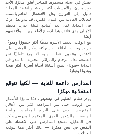
يعيش في عجلة مستمرة. المتاجر تُغلق مبكرًا، الأحد 
يوم هادئ، والأمسيات أكثر راحة، والثقافة المحلية 
تميل إلى 
التوازن بدل الانشغال الدائم
.بالنسبة 
للعائلات القادمة من المدن الكبيرة، قد يبدو هذا غريبًا 
في البداية. لكن بعد أسابيع قليلة، يدرك معظم 
الأهالي مدى فائدة هذا الإيقاع 
لأطفالهم — ولأنفسهم 
أيضًا
.
مع الوقت، تعتمد الأسرة نمطًا 
أكثر حضورًا وهدوءًا
. 
تتزايد وجبات العائلة المشتركة، ويكثر المشي على 
الأقدام، وتتحول عطلة نهاية الأسبوع تلقائيًا نحو 
الطبيعة بدل الزحام والمراكز التجارية. ما يبدو في 
البداية «قيودًا» يصبح أساسًا 
لحياة أسرية أكثر صحة 
وهدوءًا وتوازنًا
.
المدارس داعمة للغاية — لكنها تتوقع 
استقلالية مبكرًا
يوفر 
نظام التعليم في تيتشينو
 دعمًا مميزًا للأطفال 
من الروضة حتى سن المراهقة. كثير من الأهالي 
المغتربين يثنون على التزام المعلمين، والبنية 
الواضحة، والشعور القوي بالمجتمع المدرسي.ولكن 
في المقابل، تشجع المدارس على 
الاعتماد على 
النفس في سن مبكرة
 — غالبًا أبكر مما تتوقعه 
العائلات.