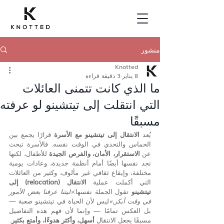
منشور
Knotted
8 يناير
3 دقيقة قراءة
ما الذي كانت تتمنى العائلات
التي انتقلت إلى تيتشينو لو عرفته
مسبقًا
يُعد 
الانتقال إلى تيتشينو مع الأسرة
 قرارًا يجمع بين 
الحماس والتحدي في الوقت نفسه. فالأسرة تبحث 
عن 
الاستقرار، الأمان، والفرص الجيدة
 للأطفال، لكنها 
تجد نفسها أيضًا أمام أنظمة جديدة، وعادات يومية 
مختلفة، وإيقاع ثقافي غير مألوف. وكثير من العائلات 
التي أكملت عملية 
الانتقال (relocation) إلى 
تيتشينو
 تقول الجملة نفسها:
«ليتنا عرفنا بعض الأمور 
في وقت أبكر.»
ليس لأن الحياة في تيتشينو صعبة — 
بل العكس تمامًا — وإنما لأن فهم هذه التفاصيل 
مسبقًا يجعل الانتقال 
أسهل، وأكثر هدوءًا، وأمتع بكثير
.