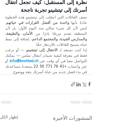
نظرة إلى المستقبل: كيف تجعل انتقال 
أسرتك إلى تيتشينو تجربة ناجحة
تصف العائلات التي انتقلت إلى تيتشينو هذه الخطوة 
عادةً بأنها 
واحدة من أفضل القرارات في حياتهم
. 
ليس لأن كل شيء مثالي منذ اليوم الأول، بل لأن 
المنطقة تقدم مزيجًا نادرًا من 
الأمان، والطبيعة، 
والمدارس الجيدة، والمجتمع الداعم
، إضافة إلى نمط 
حياة يسمح للعائلات بالازدهار حقًا.
إذا كنت تستعد لـ 
الانتقال إلى تيتشينو
 — أو ترغب 
فقط في معرفة كيفية ضمان انتقال سلس — يمكنك 
التواصل معنا في أي وقت عبر 
info@knotted.ch
 أو 
عبر واتساب 
+41 76 771 30 22
.يسعدنا مساعدتك 
في بدء فصل جديد من حياة أسرتك بثقة ووضوح.
المنشورات الأخيرة
إظهار الكل