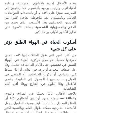
يتعلم الأطفال إدارة واجباتهم المدرسية، وتنظيم 
احتياجاتهم، وترتيب يومهم بأنفسهم. كما يذهبون إلى 
المدرسة سيرًا على الأقدام أو باستخدام المواصلات 
العامة، ويكتسبون ثقة ملحوظة تفاجئ كثيرًا من 
القادمين الجدد.فهم هذا الأسلوب الذي يجمع بين 
الدعم والمسؤولية الشخصية
 يساعد الأسرة على 
تجاوز الأشهر الأولى براحة أكبر.
أسلوب الحياة في الهواء الطلق يؤثر 
على كل شيء
من أكثر الأمور التي تقول العائلات إنها كانت تتمنى 
معرفتها مسبقًا هو مدى مركزية 
الحياة في الهواء 
الطلق في تيتشينو
. حتى الأيام العادية قد تشمل وقتًا 
على ضفاف البحيرة، أو نزهة في الغابة، أو أداء نشاط 
في الحدائق، أو ركوب الدراجات، أو المشي في 
الجبال.وبسبب سهولة الوصول إلى الطبيعة، يقضي 
الأطفال 
وقتًا أطول في الخارج ووقتًا أقل أمام 
الشاشات
.
يلاحظ الأهالي غالبًا تحسنًا في 
المزاج، والنوم، 
والطاقة
 — سواء لديهم أو لدى أطفالهم. كما أن 
المناخ المعتدل، بشتائه اللطيف وصيفه الطويل، يجعل 
الأنشطة الخارجية ممكنة طوال العام. وبالنسبة لكثير 
من العائلات، يصبح هذا واحدًا من أهم فوائد الانتقال 