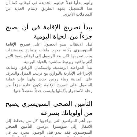
وأنهم بدأوا فعلاً حياتهم الجديدة في لوغانو، كما أن 
هذا التسجيل يمهد الطريق لإتمام العديد من 
المعاملات الأخرى.
يبدأ تصريح الإقامة في أن يصبح 
جزءاً من الحياة اليومية
قبل الانتقال، يبدو الحصول على 
تصريح الإقامة 
السويسري
 وكأنه مجرد ملفات ونماذج ومستندات 
يجب تقديمها. لكن بعد الوصول إلى لوغانو يصبح الأمر 
أكثر واقعية ويرتبط مباشرة بالحياة اليومية.
تبدأ المواعيد الرسمية، واستكمال الوثائق، ومتابعة 
الإجراءات الإدارية بالتوازي مع ترتيب المنزل والتعرف 
على المدينة وبناء روتين جديد. ولهذا فإن عملية 
الحصول على تصريح الإقامة تكون عادة جزءاً من 
رحلة الاستقرار بأكملها وليست حدثاً منفصلاً عنها.
التأمين الصحي السويسري يصبح 
من أولوياتك بسرعة
من أهم المواضيع التي يواجهها كل من يخطط إلى 
الانتقال إلى سويسرا
 موضوع 
التأمين الصحي 
السويسري
. فقد يبدو قبل الوصول مجرد بند في 