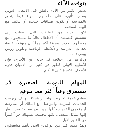
يتوقعه الآباء
يشعر الكثير من الآباء بالقلق قبل الانتقال الدولي 
بسبب تأثيره على أطفالهم، سواء فيما يتعلق 
بالمدرسة أو تكوين صداقات جديدة أو التكيف مع 
البيئة المختلفة.
لكن العديد من العائلات التي انتقلت إلى 
تيتشينو
 اكتشفت أن الأطفال غالباً ما ينسجمون مع 
محيطهم الجديد بسرعة أكبر مما كان متوقعاً، خاصة 
بعد بدء الدراسة والأنشطة الرياضية وتكوين روتين 
يومي ثابت.
وبالرغم من اختلاف كل حالة عن الأخرى، فإن 
الأسابيع الأولى تُظهر في كثير من الأحيان قدرة 
الأطفال الكبيرة على التأقلم.
المهام اليومية الصغيرة قد 
تستغرق وقتاً أكثر مما تتوقع
تنظيم خدمة الإنترنت، واختيار شركة الهاتف، وترتيب 
الخدمات المنزلية، والتواصل مع المالك أو المدرسة 
أو مقدمي الخدمات، كلها أمور تبدو بسيطة عند النظر 
إليها بشكل منفصل، لكنها مجتمعة تستهلك جزءاً كبيراً 
من الشهر الأول.
ولهذا يشعر كثير من الوافدين الجدد بأنهم مشغولون 