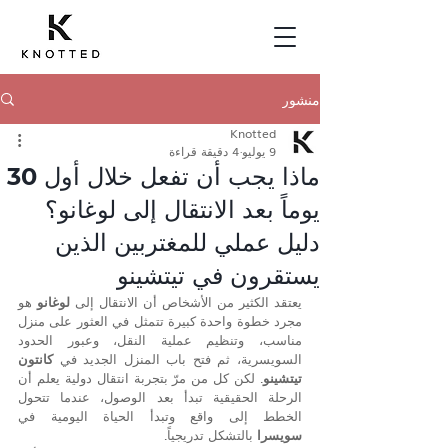
منشور
Knotted
9 يوليو
4 دقيقة قراءة
ماذا يجب أن تفعل خلال أول 30
يوماً بعد الانتقال إلى لوغانو؟
دليل عملي للمغتربين الذين
يستقرون في تيتشينو
يعتقد الكثير من الأشخاص أن الانتقال إلى 
لوغانو
 هو 
مجرد خطوة واحدة كبيرة تتمثل في العثور على منزل 
مناسب، وتنظيم عملية النقل، وعبور الحدود 
السويسرية، ثم فتح باب المنزل الجديد في 
كانتون 
تيتشينو
. لكن كل من مرّ بتجربة انتقال دولية يعلم أن 
الرحلة الحقيقية تبدأ بعد الوصول، عندما تتحول 
الخطط إلى واقع وتبدأ الحياة اليومية في 
سويسرا
 بالتشكل تدريجياً.