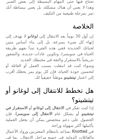
تحتاج فيها حتى المهام البسيطة إلى بعض الصبر. 
وهذا لا يعني أن هناك مشكلة، بل يعني ببساطة أنك 
تمر بمرحلة طبيعية من التكيف.
الخلاصة
إن أول 30 يوماً بعد الانتقال إلى 
لوغانو
 لا تهدف إلى 
إنهاء كل شيء بسرعة، بل إلى بناء أساس متين 
لحياتك الجديدة. ففي هذه الفترة تبدأ بفهم طريقة 
الحياة في سويسرا، وتكوين عادات جديدة، والشعور 
تدريجياً بالاستقرار والثقة في محيطك الجديد.
وسواء كنت قد انتقلت بسبب العمل أو العائلة أو 
لتحسين جودة الحياة، فإن كل يوم يمر يجعلك أقرب 
إلى اعتبار 
تيتشينو
 موطناً حقيقياً لك.
هل تخطط للانتقال إلى لوغانو أو 
تيتشينو؟
إذا كنت تفكر في 
الانتقال إلى لوغانو
 أو 
الاستقرار في 
تيتشينو
 أو بشكل عام 
الانتقال إلى سويسرا
، فإن 
الحصول على دعم متخصص يمكن أن يجعل العملية 
بأكملها أكثر سهولة وراحة.
في 
Knotted
 نساعد بانتظام المغتربين ورواد الأعمال 
والعائلات الدولية في جميع مراحل الانتقال، بما في 