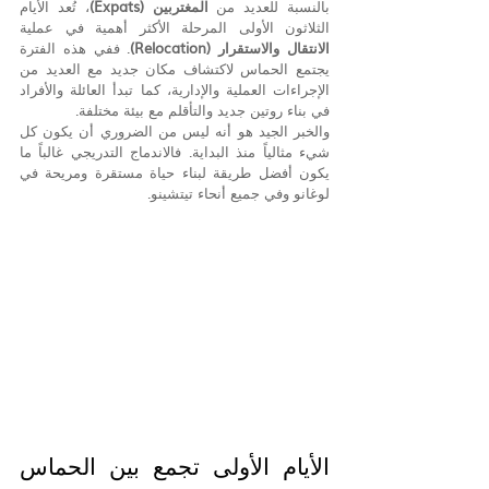
بالنسبة للعديد من 
المغتربين (Expats)
، تُعد الأيام 
الثلاثون الأولى المرحلة الأكثر أهمية في عملية 
الانتقال والاستقرار (Relocation)
. ففي هذه الفترة 
يجتمع الحماس لاكتشاف مكان جديد مع العديد من 
الإجراءات العملية والإدارية، كما تبدأ العائلة والأفراد 
في بناء روتين جديد والتأقلم مع بيئة مختلفة.
والخبر الجيد هو أنه ليس من الضروري أن يكون كل 
شيء مثالياً منذ البداية. فالاندماج التدريجي غالباً ما 
يكون أفضل طريقة لبناء حياة مستقرة ومريحة في 
لوغانو وفي جميع أنحاء تيتشينو.
الأيام الأولى تجمع بين الحماس 