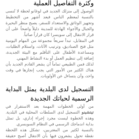
وكثرة التفاصيل العملية
الوصول إلى منزلك الجديد في لوغانو لحظة لا تُنسى 
بالنسبة لمعظم الناس. فبعد أشهر من التخطيط 
وتجهيز الوثائق والاستعداد للسفر، يصبح منظر البحيرة 
والجبال والأجواء الهادئة للمدينة دليلاً واضحاً على أن 
قرار الانتقال إلى سويسرا كان قراراً صائباً.
في المقابل، تبدأ سريعاً مجموعة من المهام اليومية 
مثل فتح الصناديق، وترتيب الأثاث، واستلام الطلبات، 
ومساعدة الأطفال على التأقلم مع البيئة الجديدة، 
إضافة إلى تنظيم العمل أو بدء النشاط المهني.
لذلك فمن الطبيعي تماماً أن يشعر القادم الجديد بأن 
هناك الكثير من الأمور التي يجب إنجازها في وقت 
واحد، وأن يتساءل عن الأولويات.
التسجيل لدى البلدية يمثل البداية 
الرسمية لحياتك الجديدة
من أولى الخطوات المهمة بعد الاستقرار في 
تيتشينو
 التسجيل لدى السلطات المحلية في البلدية. 
وهذه الخطوة ليست مجرد إجراء إداري، بل تمثل 
بداية اندماجك الرسمي في النظام السويسري.
بالنسبة لكثير من المغتربين، تشكل هذه اللحظة 
نقطة تحول يشعرون فيها بأن الانتقال أصبح حقيقة 