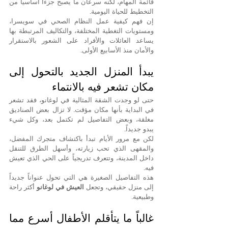
قائمة المهام، لكنه سرعان ما يصبح جزءاً أساسياً من 
التخطيط للحياة اليومية.
إن فهم كيفية عمل النظام الصحي في سويسرا، 
ومستويات التغطية المختلفة، والتكاليف المرتبطة بها 
يساعد العائلات والأفراد على الشعور بالاستقرار 
والأمان منذ الأسابيع الأولى.
يبدأ المنزل الجديد بالتحول إلى 
مكان تشعر فيه بالانتماء
حتى لو وجدت الشقة المثالية في لوغانو، فقد تشعر 
في البداية بأنها مكان مؤقت. لا تزال بعض الصناديق 
مغلقة، وبعض التفاصيل لم تكتمل بعد، وكل شيء 
يبدو جديداً.
لكن مع مرور الأيام تبدأ باكتشاف متجرك المفضل، 
والمقهى الذي تحب زيارته، وأسهل الطرق للتنقل 
داخل المدينة، وتتعرف تدريجياً على الحي الذي تعيش 
فيه.
هذه التفاصيل الصغيرة هي التي تحول عنواناً جديداً 
إلى منزل حقيقي، وتجعل 
العيش في لوغانو
 أكثر راحة 
وطبيعية.
غالباً ما يتأقلم الأطفال أسرع مما 