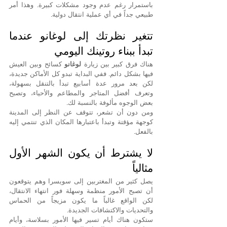
باستمرار رغم عدم وجود مشكلات كبيرة. وهذا أمر 
طبيعي جداً في أي عملية انتقال دولية.
تتغير نظرتك إلى لوغانو عندما 
تبدأ ببناء روتينك اليومي
هناك فرق كبير بين زيارة 
لوغانو
 كسائح وبين العيش 
فيها بشكل دائم. ففي البداية تبدو كل الأماكن جديدة، 
لكن بعد مرور عدة أسابيع تبدأ بالتنقل بسهولة، 
وتعرف أفضل المتاجر والمطاعم والأحياء، وتصبح 
بعض الوجوه مألوفة بالنسبة لك.
ومن دون أن تشعر، تتوقف عن النظر إلى المدينة 
كوجهة مؤقتة وتبدأ باعتبارها المكان الذي تنتمي إليه 
بالفعل.
لا يشترط أن يكون الشهر الأول 
مثالياً
يصل كثير من المغتربين إلى سويسرا وهم يتوقعون 
أن تصبح الأمور منظمة وسهلة فور انتهاء الانتقال، 
لكن الواقع غالباً ما يكون مزيجاً من الحماس 
والتحديات والاكتشافات الجديدة.
ستكون هناك أيام تسير فيها الأمور بسلاسة، وأيام 