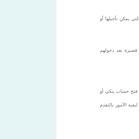
. ليس من الأمور التي يمكن تأجيلها أو 
في معظم الحالات، يُتوقع من الوافدين الذين ينتقلون إلى لوغانو أو تيتشينو التسجيل خلال فترة قصيرة بعد دخولهم 
من الأخطاء الشائعة الانتظار حتى يصبح كل شيء منظماً بشكل مثالي قبل التسجيل. البعض يفضل فتح حساب بنكي أو 
 التي تسمح لبقية الأمور بالتقدم 