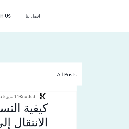
اتصل بنا
H US
All Posts
Knotted
14 مايو
5 دقيقة قراءة
الانتقال إل