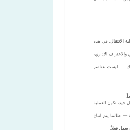
 الانتقال
. في هذه 
مشكلة أخرى تتعلق بالتوقيت. الوصول دون الاستعداد للتسجيل بسرعة يخلق فجوة بين الوجود الفعلي والاعتراف الإداري، 
وأخيراً، يستخف الكثيرون بأهمية تنسيق جميع المراحل. السكن، التسجيل، التصريح، التأمين، البنوك — ليست عناصر 
ً
.
. عندما يكون كل شيء مُحضّراً بشكل جيد، تكون العملية 
يصل العديد من الوافدين وهم يتوقعون بيروقراطية وتعقيداً. لكنهم يكتشفون أن الأمور تسير بكفاءة — طالما يتم اتباع 
 
يعمل فعلاً
.