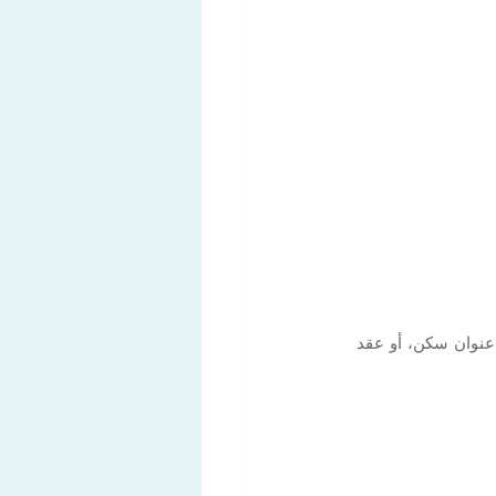
عند وصولك إلى تيتشينو، فأنت لست مدمجاً بالكامل بعد في النظام السويسري. حتى لو كان لديك عنوان سكن، أو عقد 