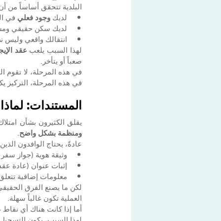
البلدية تتحقق أساساً من أن
لديك 
وجود فعلي
 في ا
لديك سكن حقيقي وم
انتقالك واقعي وليس نظ
لهذا السبب يلعب 
عقد الإيج
صعباً أو يتأخر.
في هذه المرحلة، التركيز ي
المستندات: لماذا
يقلق الكثيرون بشأن امتلاك
ومنظمة بشكل واضح
.
عادةً، يحتاج الوافدون الذين
وثيقة هوية (جواز سفر أ
إثبات عنوان (عادة عقد 
معلومات إضافية تتعلق ب
لكن ما يصنع الفرق الحقيقي
العملية تكون غالباً سهلة.
أما إذا كانت هناك أي نقاط 
لهذا السبب، يكون التسجيل ال