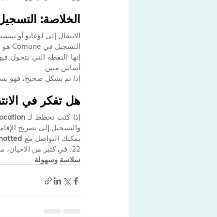
الخلاصة: التسجيل 
الانتقال إلى لوغانو أو تيتشي
التسجيل في Comune هو هذه اللحظة.
إنها النقطة التي يتحول فيه
أساس متين.
إذا تم بشكل صحيح، فهو بسي
هل تفكر في الانتق
إذا كنت تخطط لـ 
relocation إلى لوغانو أ
والتسجيل إلى تصريح الإقام
يمكنك التواصل مع 
notted
22. في كثير من الأحيان، محادثة قصيرة في الوقت المناسب تكون كافية لتجنب التأخير وجعل عملية الانتقال بأكملها 
سلاسة وسهولة
.