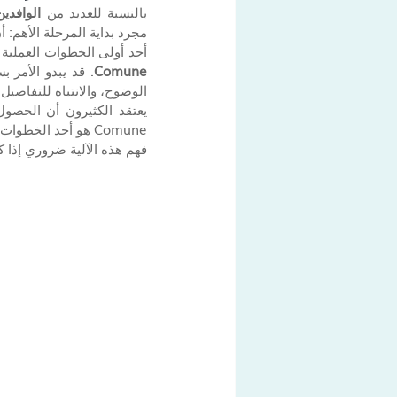
بالنسبة للعديد من 
الوافدين (ats
مجرد بداية المرحلة الأهم: أ
أحد أولى الخطوات العملية بعد الوصول إلى Lugano أو أي مكان آخر في o
Comune
. قد يبدو الأمر 
الوضوح، والانتباه للتفاصي
يعتقد الكثيرون أن الحصو
Comune هو أحد الخطوات الأساسية التي تُطلق عملية الإقامة بالكامل. من دونه، لا يبدأ أي شيء فعلياً.
فهم هذه الآلية ضروري إذا ك