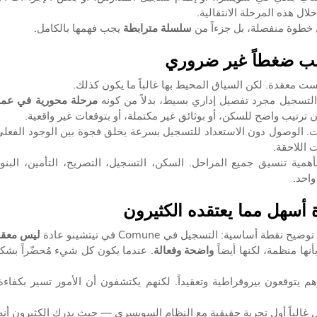
خلال هذه المرحلة الانتقالية.
ل خطوة منفصلة، بل جزءاً من 
سلسلة مترابطة
 يجب فهمها بالكامل.
بب ضغطاً غير ضروري
ست معقدة. لكن السياق المحيط بها غالباً ما يكون كذلك.
 التسجيل مجرد تفصيل إداري بسيط، بدلاً من كونه 
مرحلة محورية في عملية
ترتيب واضح للسكن، أو بوثائق غير مكتملة، أو بتوقعات غير واقعية.
 اللاحقة.
واحد.
 أسهل مما يعتقده الكثيرون
 أساسية: التسجيل في Comune في تيتشينو عادة 
ليس معقدا
نها منظمة، لكنها أيضاً 
واضحة وفعالة
 غالباً أول تجربة حقيقية مع النظام السويسري — حيث يدرك الكثيرون أنه