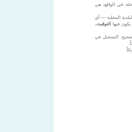
، فإن لحظة الوصول إلى Switzerland تبدو وكأنها نهاية الرحلة. في الواقع، هي 
يكون فيها 
التوقيت
، 
 يأتي أولاً، ثم التسجيل. في الواقع، العكس هو الصحيح. التسجيل في 
اً.