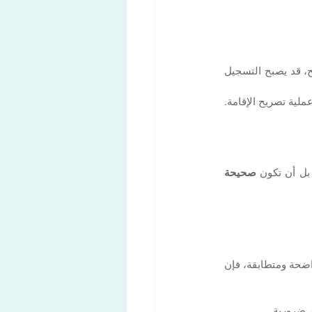
 دوراً أساسياً. فهو يثبت انتقالك بشكل ملموس. بدون وضع سكني واضح، قد يصبح التسجيل 
في هذه المرحلة، لا تقوم البلدية بتقييم وضعك المالي أو ملفك الهجري بالكامل. يتم ذلك لاحقاً ضمن عملية تصريح الإقامة. 
بل أن تكون 
صحيحة 
. إذا كانت بيانات العنوان، الهوية، والوضع العائلي واضحة ومتطابقة، فإن 
ر ضرورية.