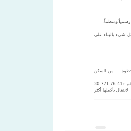
رسمياً ومنظماً
.
. ومن هناك، يبدأ كل شيء بالبناء على 
، يمكننا مساعدتك في تنظيم العملية خطوة بخطوة — من السكن 
 أو عبر WhatsApp على الرقم +41 76 771 30 
أكثر 