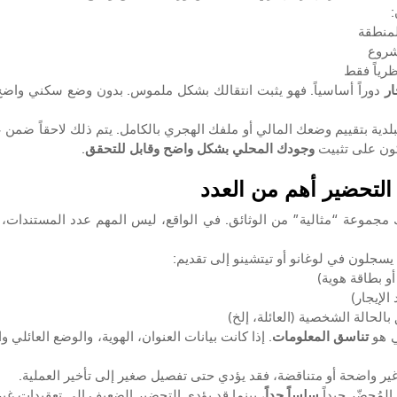
:
لمنطقة
شروع
رياً فقط
ار
كون على تثبيت 
وجودك المحلي بشكل واضح وقابل للتحقق
.
 التحضير أهم من العدد
 مجموعة “مثالية” من الوثائق. في الواقع، ليس المهم عدد المستندات، 
 يسجلون في لوغانو أو تيتشينو إلى تقديم:
و بطاقة هوية)
الإيجار)
الحالة الشخصية (العائلة، إلخ)
 هو 
تناسق المعلومات
غير واضحة أو متناقضة، فقد يؤدي حتى تفصيل صغير إلى تأخير العملية.
مُحضّر جيداً 
سلساً جداً
، بينما قد يؤدي التحضير الضعيف إلى تعقيدات غي