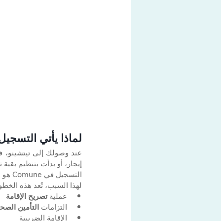
لماذا يأتي التسجيل في omune
إيجار، أو بدأت بتنظيم بقية 
التسجيل في Comune هو ما يحوّل وجودك من مؤقت إلى 
لهذا السبب، تُعد هذه الخطو
عملية 
تصريح الإقامة
التزامات 
التأمين الصح
الإقامة الضريبية