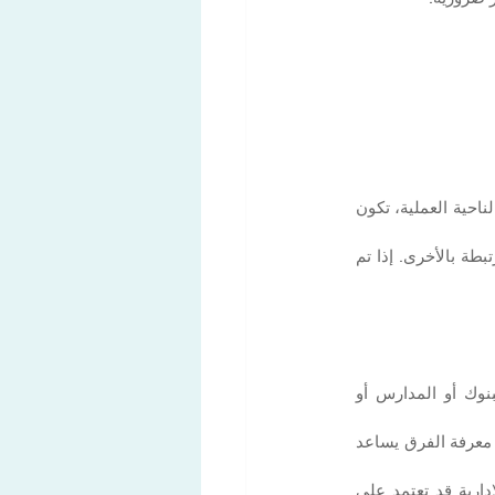
في كثير من الحالات، لن تكون قد استلمت بطاقة الإقامة بعد. قد يستغرق ذلك بعض الوقت. لكن من الناحية العملية، تكون 
وفي هذه المرحلة، يبدأ العديد من الوافدين في ملاحظة مدى تنظيم النظام السويسري. كل خطوة مرتبطة بالأخرى. إذا تم 
خلال هذه الفترة، تكون بالفعل داخل النظام، لكن قد لا تمتلك بعد جميع الوثائق التي تتطلبها البنوك أو المدارس أو 
. بعض الأمور يمكن إنجازها فوراً، بينما يحتاج البعض الآخر إلى الانتظار. معرفة الفرق يساعد 
على سبيل المثال، فتح حساب بنكي في سويسرا، أو إتمام تسجيل المدارس، أو بعض الإجراءات الإدارية قد تعتمد على 