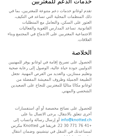
خدمات الدعم للمغتربين
تقدم لوغانو خدمات دعم متنوعة للمغتربين، بما في 
ذلك المنظمات المحلية التي تساعد في التكيف، 
العثور على السكن، والتعامل مع المتطلبات 
القانونية. تساعد المدارس اللغوية والفعاليات 
الاجتماعية المغتربين على الاندماج في المجتمع وبناء 
العلاقات.
الخلاصة
الحصول على تصريح إقامة في لوغانو يوفر للمهنيين 
الدوليين جودة حياة عالية، الوصول إلى رعاية صحية 
وتعليم ممتازين، والعديد من الفرص المهنية. تجعل 
الطبيعة الجميلة وظروف المعيشة المفضلة من 
لوغانو مكانًا مثاليًا للمغتربين للنجاح على الصعيدين 
الشخصي والمهني.
للحصول على نصائح مخصصة أو أي استفسارات 
أخرى تتعلق بالانتقال، يرجى الاتصال بنا على 
info@knotted.ch
 أو إرسال رسالة واتساب إلى 
+41 76 771 30 22. فريقنا في Knotted مكرس 
لمساعدتك في التنقل في تيتشينو، وضمان انتقال 