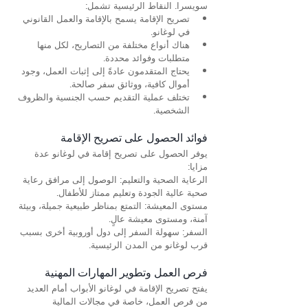
سويسرا. النقاط الرئيسية تشمل:
تصريح الإقامة يسمح بالإقامة والعمل القانوني 
في لوغانو.
هناك أنواع مختلفة من التصاريح، لكل منها 
متطلبات وفوائد محددة.
يحتاج المتقدمون عادةً إلى إثبات العمل، وجود 
أموال كافية، ووثائق سفر صالحة.
تختلف عملية التقديم حسب الجنسية والظروف 
الشخصية.
فوائد الحصول على تصريح الإقامة
يوفر الحصول على تصريح إقامة في لوغانو عدة 
مزايا:
الرعاية الصحية والتعليم: الوصول إلى مرافق رعاية 
صحية عالية الجودة وتعليم ممتاز للأطفال.
مستوى المعيشة: التمتع بمناظر طبيعية جميلة، وبيئة 
آمنة، ومستوى معيشة عالٍ.
السفر: سهولة السفر إلى دول أوروبية أخرى بسبب 
قرب لوغانو من المدن الرئيسية.
فرص العمل وتطوير المهارات المهنية
يفتح تصريح الإقامة في لوغانو الأبواب أمام العديد 
من فرص العمل، خاصة في مجالات المالية 