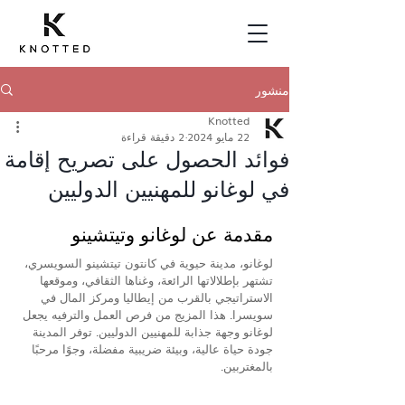
منشور
Knotted
22 مايو 2024
2 دقيقة قراءة
فوائد الحصول على تصريح إقامة
في لوغانو للمهنيين الدوليين
مقدمة عن لوغانو وتيتشينو
لوغانو، مدينة حيوية في كانتون تيتشينو السويسري، 
تشتهر بإطلالاتها الرائعة، وغناها الثقافي، وموقعها 
الاستراتيجي بالقرب من إيطاليا ومركز المال في 
سويسرا. هذا المزيج من فرص العمل والترفيه يجعل 
لوغانو وجهة جذابة للمهنيين الدوليين. توفر المدينة 
جودة حياة عالية، وبيئة ضريبية مفضلة، وجوًا مرحبًا 
بالمغتربين.