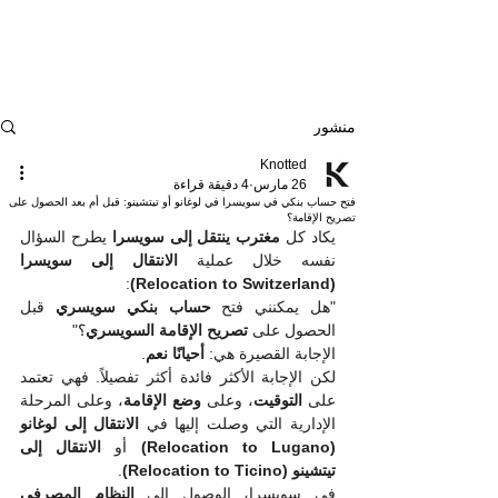
منشور
Knotted
26 مارس
4 دقيقة قراءة
فتح حساب بنكي في سويسرا في لوغانو أو تيتشينو: قبل أم بعد الحصول على
تصريح الإقامة؟
يكاد كل 
مغترب ينتقل إلى سويسرا
 يطرح السؤال 
نفسه خلال عملية 
الانتقال إلى سويسرا 
:
(Relocation to Switzerland)
"هل يمكنني فتح 
حساب بنكي سويسري
 قبل 
الحصول على 
تصريح الإقامة السويسري
؟"
الإجابة القصيرة هي: 
أحيانًا نعم
.
لكن الإجابة الأكثر فائدة أكثر تفصيلاً. فهي تعتمد 
على 
التوقيت
، وعلى 
وضع الإقامة
، وعلى المرحلة 
الإدارية التي وصلت إليها في 
الانتقال إلى لوغانو 
(Relocation to Lugano)
 أو 
الانتقال إلى 
تيتشينو (Relocation to Ticino)
.
في سويسرا، الوصول إلى 
النظام المصرفي 