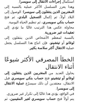
استكمال 
إجراءات الانتقال إلى سويسرا
.
وهذا يعزز التسلسل الأكثر عملية بالنسبة إلى 
المغتربين الذين ينتقلون إلى سويسرا
: الوصول إلى 
البلاد أولاً، ثم إكمال 
التسجيل البلدي
، ثم فتح 
حساب بنكي سويسري
، ثم تنظيم الحياة اليومية.
محاولة عكس هذا الترتيب غالبًا ما تؤدي إلى 
تعقيدات غير ضرورية
.
بالنسبة لمعظم الأشخاص الذين ينتقلون إلى 
لوغانو
 أو 
تيتشينو
، فإن اتباع هذا التسلسل يجعل 
عملية 
الانتقال أكثر سلاسة بكثير
.
الخطأ المصرفي الأكثر شيوعًا 
أثناء الانتقال
يحاول العديد من 
المغتربين الذين ينتقلون إلى 
لوغانو أو تيتشينو
 فتح 
حساب بنكي سويسري
 قبل 
الانتقال، معتقدين أن ذلك سيسرّع 
عملية الانتقال 
إلى سويسرا
.
في الواقع، يؤدي هذا غالبًا إلى تكرار غير ضروري.
يتم أولاً فتح 
حساب سويسري لغير المقيمين
، ثم 
يتم استبداله لاحقًا بـ 
حساب جارٍ سويسري 
للمقيمين
 بعد إكمال 
التسجيل البلدي في سويسرا
.