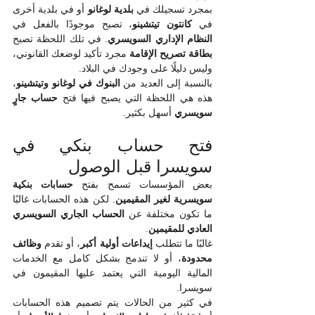
بمجرد تسجيلك في 
بلدية لوغانو
 أو في بلدية أخرى 
في 
كانتون تيتشينو
، تصبح موجودًا بالفعل في 
النظام الإداري السويسري
. في تلك اللحظة تصبح 
بطاقة تصريح الإقامة
 مجرد تأكيد لوضعك القانوني، 
وليس دليلًا على وجودك في البلاد.
بالنسبة إلى العديد من 
البنوك في لوغانو وتيتشينو
، 
هذه هي اللحظة التي يصبح فيها فتح 
حساب جارٍ 
سويسري
 أسهل بكثير.
فتح حساب بنكي في 
سويسرا قبل الوصول
بعض المؤسسات تسمح بفتح 
حسابات بنكية 
سويسرية لغير المقيمين
. لكن هذه الحسابات غالبًا 
ما تكون مختلفة عن 
الحساب الجاري السويسري 
العادي للمقيمين
.
غالبًا ما تتطلب 
إيداعات أولية أكبر
، أو تقدم 
وظائف 
محدودة
، أو لا تندمج بشكل كامل مع الخدمات 
المالية اليومية التي يعتمد عليها المقيمون في 
سويسرا.
في كثير من الحالات يتم تصميم هذه الحسابات 