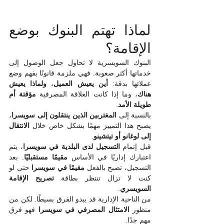
لماذا تهتم البنوك بوضع 
الإقامة؟
البنوك السويسرية لا تحاول جعل الوصول إلى 
خدماتها أكثر صعوبة. فهي ملزمة قانونًا بفهم وضع 
عملائها بدقة: 
أين يعيش العميل
، 
ولماذا يعيش 
هناك
، وما إذا كانت العلاقة المصرفية 
مؤقتة أم 
طويلة الأمد
.
بالنسبة إلى 
المغتربين الذين ينتقلون إلى سويسرا
، 
يصبح هذا التمييز مهمًا بشكل خاص خلال 
الانتقال 
إلى لوغانو أو تيتشينو
.
قبل إتمام 
التسجيل لدى البلدية في سويسرا
، يتم 
اعتبارك إداريًا في الأساس 
مقيمًا مستقبليًا
. بعد 
التسجيل، تصبح بالفعل 
مقيمًا في سويسرا
 حتى لو 
كنت لا تزال تنتظر بطاقة 
تصريح الإقامة 
السويسري
.
من الناحية الإدارية قد يبدو الفرق بسيطًا. لكن من 
منظور 
الامتثال المصرفي في سويسرا
 فهو فرق 
مهم جدًا.