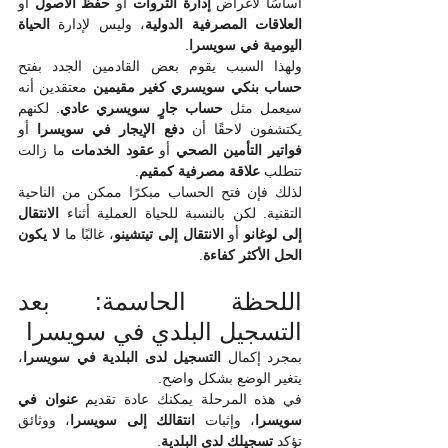
أساسًا لأغراض 
إدارة الثروات
 أو 
حفظ الأصول
 أو 
العلاقات المصرفية الدولية
، وليس لإدارة 
الحياة 
اليومية في سويسرا
.
ولهذا السبب يقوم بعض القادمين الجدد بفتح 
حساب بنكي سويسري كغير مقيمين
 معتقدين أنه 
سيعمل مثل 
حساب جارٍ سويسري عادي
. لكنهم 
يكتشفون لاحقًا أن 
دفع الإيجار في سويسرا
 أو 
فواتير التأمين الصحي
 أو 
عقود الخدمات
 ما زالت 
تتطلب 
علاقة مصرفية كمقيم
.
لذلك فإن فتح الحساب مبكرًا ممكن من الناحية 
التقنية. لكن بالنسبة للحياة العملية أثناء 
الانتقال 
إلى لوغانو
 أو 
الانتقال إلى تيتشينو
، غالبًا ما 
لا يكون 
الحل الأكثر كفاءة
.
اللحظة الحاسمة: بعد 
التسجيل البلدي في سويسرا
بمجرد إكمال 
التسجيل لدى البلدية في سويسرا
، 
يتغير الوضع بشكل واضح.
في هذه المرحلة يمكنك عادة تقديم 
عنوان في 
سويسرا
، وإثبات 
انتقالك إلى سويسرا
، ووثائق 
تؤكد 
تسجيلك لدى البلدية
.