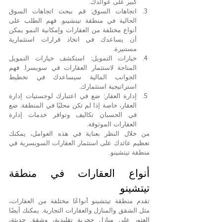
كبير على عوائدك.
اتجاهات السوق: قم ببحث اتجاهات السوق 
الحالية في منطقة تيتشينو. فهم الطلب على 
أنواع مختلفة من العقارات وإمكانية النمو يمكن 
أن يساعدك في اتخاذ قرارات استثمارية 
مستنيرة.
خيارات التمويل: استكشف خيارات التمويل 
المتاحة لاستثمار العقارات في سويسرا. فهم 
الجوانب المالية سيساعدك في تخطيط 
استراتيجية استثمارك.
إدارة العقار: ضع في اعتبارك لوجستيات إدارة 
العقار، خاصة إذا لم تكن محليًا في المنطقة. ضع 
في الحسبان تكاليف وتوافر خدمات إدارة 
العقارات الموثوقة.
من خلال النظر بعناية في هذه العوامل، يمكنك 
تعظيم عائدك على استثمار العقارات السويسرية في 
منطقة تيتشينو.
أنواع العقارات في منطقة 
تيتشينو
تقدم منطقة تيتشينو أنواعًا مختلفة من العقارات، 
مثل الشقق والمنازل والعقارات التجارية. يمكنك أيضًا 
العثور على منازل حجرية تقليدية، وشقق حديثة، 