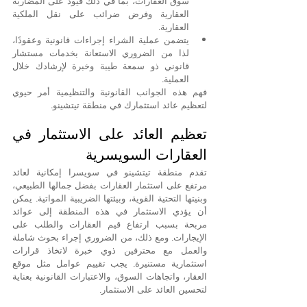
سوق العقارات، بما في ذلك قيود على المضاربة 
العقارية وفرض ضرائب على نقل الملكية 
العقارية.
يتضمن عملية الشراء إجراءات قانونية وعقودًا، 
لذا من الضروري الاستعانة بخدمات مستشار 
قانوني ذو سمعة طيبة وخبرة لإرشادك خلال 
العملية.
فهم هذه الجوانب القانونية والتنظيمية أمر حيوي 
لتعظيم عائد استثمارك في منطقة تيتشينو.
تعظيم العائد على الاستثمار في 
العقارات السويسرية
تقدم منطقة تيتشينو في سويسرا إمكانية لعائد 
مرتفع على استثمار العقارات بفضل جمالها الطبيعي، 
وبنيتها التحتية القوية، وبيئتها الضريبية المواتية. يمكن 
أن يؤدي الاستثمار في هذه المنطقة إلى عوائد 
مربحة بسبب ارتفاع قيم العقارات والطلب على 
الإيجارات. ومع ذلك، من الضروري إجراء بحوث شاملة 
والعمل مع محترفين ذوي خبرة لاتخاذ قرارات 
استثمارية مستنيرة. يجب تقييم عوامل مثل موقع 
العقار، واتجاهات السوق، والاعتبارات القانونية بعناية 
لتحسين العائد على الاستثمار.