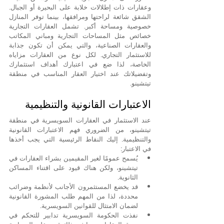
وعقارات ذات إطلالات خلابة على البحيرة أو الجبال. 
الشقق شائعة لراحتها ومرافقها، بينما توفر المنازل 
خصوصية ومساحة أكبر. تشمل العقارات التجارية 
خصائص مثل المساحات التجارية ومباني المكاتب 
والعقارات الصناعية، والتي يمكن أن تكون جذابة 
للاستثمار التجاري. لكل نوع من العقارات مزاياه 
الخاصة، لذا ضع في اعتبارك أهداف استثمارك 
وتفضيلاتك عند اختيار العقار المناسب في منطقة 
تيتشينو.
الاعتبارات القانونية والتنظيمية
عند الاستثمار في العقارات السويسرية في منطقة 
تيتشينو، من الضروري فهم الاعتبارات القانونية 
والتنظيمية. إليك النقاط الرئيسية التي يجب أخذها 
في الاعتبار:
يُسمح عمومًا لغير المقيمين بشراء العقارات في 
تيتشينو، ولكن هناك قيود على اقتناء المساكن 
الثانوية.
قد يخضع المستثمرون الأجانب لأنظمة وضرائب 
محددة، لذا من المهم طلب المشورة القانونية 
لضمان الامتثال للقوانين السويسرية.
نفذت الحكومة السويسرية تدابير للتحكم في 