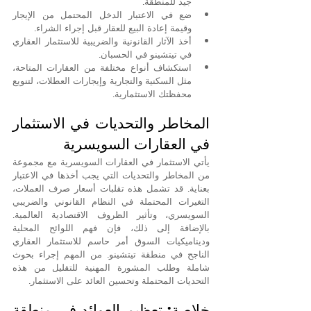
جيد للمنطقة.
ضع في الاعتبار الدخل المحتمل من الإيجار 
وقيمة إعادة البيع للعقار قبل إجراء الشراء.
أخذ الآثار القانونية والضريبية للاستثمار العقاري 
في تيتشينو في الحسبان.
استكشاف أنواع مختلفة من العقارات المتاحة، 
مثل السكنية والتجارية وإيجارات العطلات، لتنويع 
محفظتك الاستثمارية.
المخاطر والتحديات في الاستثمار 
في العقارات السويسرية
يأتي الاستثمار في العقارات السويسرية مع مجموعة 
من المخاطر والتحديات التي يجب أخذها في الاعتبار 
بعناية. قد تشمل هذه تقلبات أسعار صرف العملات، 
التغيرات المحتملة في النظام القانوني والضريبي 
السويسري، وتأثير الظروف الاقتصادية العالمية. 
بالإضافة إلى ذلك، فإن فهم اللوائح المحلية 
وديناميكيات السوق أمر حاسم للاستثمار العقاري 
الناجح في منطقة تيتشينو. من المهم إجراء بحوث 
شاملة وطلب المشورة المهنية للتقليل من هذه 
التحديات المحتملة وتحسين العائد على الاستثمار.
خلاصة: تعظيم العوائد في منطقة 