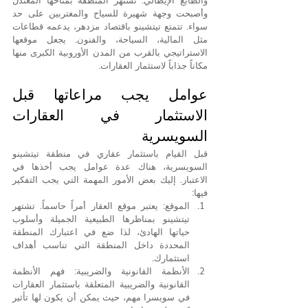
وأصبحت وجهة شهيرة للسياح والمغتربين على حد 
سواء. تتمتع تيتشينو باقتصاد مزدهر، يدعمه قطاعات 
مثل المالية، السياحة، والفنون. يجعل موقعها 
الاستراتيجي بالقرب من المدن الأوروبية الكبرى منها 
مكاناً جذاباً لاستثمار العقارات.
عوامل يجب مراعاتها قبل 
الاستثمار في العقارات 
السويسرية
قبل القيام باستثمار عقاري في منطقة تيتشينو 
السويسرية، هناك عدة عوامل يجب أخذها في 
الاعتبار. إليك بعض الأمور المهمة التي يجب التفكير 
فيها:
الموقع: يعتبر موقع العقار أمراً حاسماً. تشتهر 
تيتشينو بمناظرها الطبيعية الجميلة وأسلوب 
حياتها الهادئ، لذا ضع في اعتبارك المنطقة 
المحددة داخل المنطقة التي تناسب أهداف 
استثمارك.
الأنظمة القانونية والضريبية: فهم الأنظمة 
القانونية والضريبية المتعلقة باستثمار العقارات 
في سويسرا مهم، حيث يمكن أن يكون لها تأثير 