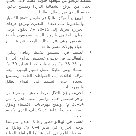
تستفيد لوغانو من موقعها جنوب الألب
، حيث تحميها 
الجبال من الرياح الشمالية الباردة وتسمح بدخول 
النسيم الدافئ من شمال إيطاليا.
الربيع
 يبدأ مبكرًا، غالبًا في مارس. تتفتح الكاميليا 
والماغنوليا على ضفاف البحيرة، وترتفع درجات 
الحرارة سريعًا إلى 15–20 م°. بحلول أبريل، 
تمتلئ المقاهي بالزوار الذين يستمتعون بأشعة 
الشمس، وهي فترة مثالية للبحث عن شقة أو 
القيام بجولات مشي هادئة.
الصيف في تيتشينو
 نشيط ودافئ ومليء 
بالفعاليات. في يوليو وأغسطس تتراوح الحرارة 
بين 26–28 م°، مع ذروات أحيانًا تتجاوز 30 م°. 
المساء يبقى لطيفًا بفضل نسيم البحيرة، بينما 
تتوجّه العائلات إلى الشواطئ العامة، ويستمتع 
السكان بدور السينما في الهواء الطلق 
والمهرجانات.
الخريف
 يلوّن التلال بدرجات ذهبية وحمراء من 
أواخر سبتمبر حتى نوفمبر. تبقى الحرارة بين 
14–20 م°، وتمنح مهرجانات الكستناء وتذوّق 
النبيذ الجو دفئًا خاصًا لاستكشاف القرى وكروم 
العنب.
الشتاء في لوغانو
 قصير وعادةً معتدل. متوسط 
درجة الحرارة في يناير 4–6 م°، ونادرًا ما 
تتساقط الثلوج في المدينة. أما المناطق الجبلية 