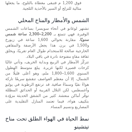
فوق 1,200 م فتبقى مغطاة بالثلوج، ما يجعلها 
مثالية للتزلج أو السير بالأحذية الثلجية.
الشمس والأمطار والمناخ المحلي
تشتهر لوغانو في أنحاء سويسرا بساعات الشمس 
الوفيرة. فهي تتمتع بـ 
2,200–2,300 ساعة شمس 
سنويًا
، مقارنة بحوالي 1,600 ساعة في زيورخ 
و1,500 في برن. هذا يجعل الأرصفة والمقاهي 
الخارجية صالحة للاستخدام طوال العام تقريبًا، ويخلق 
ثقافة مقاهٍ مفتوحة نادرة في باقي البلاد.
تتركّز الأمطار في الربيع وبداية الخريف، وتأتي غالبًا 
كزخات قصيرة لكنها غزيرة. يبلغ متوسط الهطول 
السنوي 1,600–1,800 ملم، وهو أعلى قليلًا من 
الشمال، إلا أن معظم العواصف تنقشع سريعًا تاركة 
هواءً نقيًا وسماءً صافية. قد ترتفع الرطوبة في يوليو 
وأغسطس، لكن التلال القريبة أو الحدائق المظللة 
توفّر أماكن منعشة. كثير من الشقق الحديثة مزوّدة 
بتكييف هواء، فيما تعتمد المنازل التقليدية على 
المصاريع ونسيم المساء.
نمط الحياة في الهواء الطلق تحت مناخ 
تيتشينو