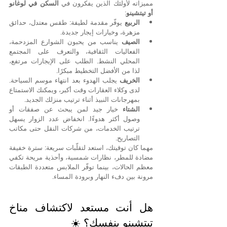
مميزاته لأولئك الذين يفكرون في 
السكن في لوغانو 
أو تيتشينو
:
الربيع
 يوفّر مقدمة لطيفة: طقس معتدل، حدائق 
مزهرة، وخيارات إيجار جديدة.
الصيف
 يناسب من يحبون الشوارع المزدحمة، 
الفعاليات الثقافية، والتعرف على المجتمع 
المحلي النشط. الطلب على الإيجارات مرتفع، 
لذا من الأفضل التخطيط مبكرًا.
الخريف
 يجلب الهدوء بعد انتهاء موسم السياحة. 
لدى وكلاء العقارات وقت أكبر، ويمكنك الاستمتاع 
بمهرجانات النبيذ أثناء ترتيب منزلك الجديد.
الشتاء
 خيار جيد لمن يبحث عن صفقات أو 
وصول أكثر هدوءًا. انخفاض عدد الزوار يسهل 
ترتيب الخدمات، من شركات النقل حتى مكاتب 
التصاريح.
مهما كان توقيتك، استعد لتقلّبات سريعة: سترة خفيفة 
مضادة للمطر، نظارات شمسية، وأحذية مريحة تكفي 
معظم الحالات، بينما توفّر الملابس متعددة الطبقات 
مرونة بين دفء النهار وبرودة المساء.
هل أنت مستعد لاكتشاف مناخ 
تيتشينو بنفسك؟ ☀️