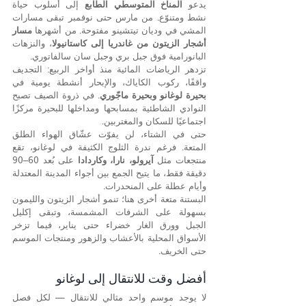
يدعو 
المناخ المتوسطي الطابع
 إلى أسلوب حياة 
نشط ومتنوّع. من مارس حتى نوفمبر تبقى مسارات 
المشي في وديان تيتشينو مفتوحة. من أشهرها 
مسار 
أشجار الزيتون من غاندريا إلى كاستانيولا
، والنزهات 
البانورامية فوق جبل بري وجبل سان سالفاتوري.
تزدهر الرياضات المائية منذ أواخر الربيع: التجديف 
واقفًا، ركوب الكاياك، والإبحار أنشطة يومية في 
بحيرة لوغانو وبحيرة ماجّوري
. في ذروة الصيف تصبح 
النوادي الشاطئية بمسابحها ومداخلها للبحيرة مركزًا 
اجتماعيًا للسكان والمغتربين.
حتى في الشتاء، لن يفوّت عشّاق الهواء الطلق 
المتعة. فرغم ندرة الثلوج الكثيفة في لوغانو، تقع 
منتجعات مثل 
آيرولو، نارا، وكاردادا
 على بُعد 60–90 
دقيقة فقط، ما يتيح الجمع بين أجواء المدينة المعتدلة 
وأيام عطلة على المنحدرات.
البستنة متعة أخرى هنا؛ تنمو أشجار الزيتون والليمون 
بسهولة على الشرفات المشمسة، وتبقى إكليل 
الجبل وورق الغار خضراء حتى يناير، فيما تزخر 
الأسواق المحلية بالأعشاب والزهور ومنتجات الموسم 
حتى الخريف.
أفضل وقت للانتقال إلى لوغانو
لا يوجد موسم واحد مثالي للانتقال — لكل فصل 