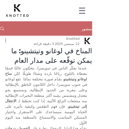
منشور
Knotted
22 سبتمبر 2025
3 دقيقة قراءة
المناخ في لوغانو وتيتشينو: ما
يمكن توقّعه على مدار العام
عندما يفكّر الناس في سويسرا، يتخيّلون غالبًا قممًا 
مغطاة بالثلوج، رياحًا باردة وشتاءً طويلًا. لكن 
مناخ 
لوغانو وتيتشينو
 يقدّم صورة مختلفة تمامًا. تقع لوغانو 
في جنوب سويسرا، داخل الكانتون الناطق بالإيطالية 
وعلى مقربة من الحدود الإيطالية، وتستمتع بجو 
معتدل ومشمس يشبه أكثر منطقة البحيرات الإيطالية 
منه منتجعات التزلج الألبية. إذا كنت تخطط لـ 
الانتقال 
إلى تيتشينو
، فإن فهم الطقس وكيفية تأثيره على 
الحياة اليومية سيساعدك على الاستقرار واختيار 
المسكن المناسب والاستمتاع بالمنطقة منذ اليوم 
الأول.
يقدّم هذا الدليل المفصّل نظرة على 
الفصول، درجات 