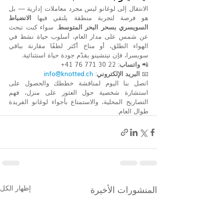
الانتقال إلى لوغانو ليس مجرد معاملات إدارية — بل 
هو فرصة لتجربة منطقة يلتقي فيها 
الانضباط 
السويسري بسحر البحر المتوسط
. سواء كنت تبحث 
عن شمس على مدار العام، أسلوب حياة نشط في 
الهواء الطلق، أو مناخ أكثر لطفًا مقارنة بباقي 
سويسرا، فإن تيتشينو يقدّم جودة حياة استثنائية.
📲 
واتساب
: ‎+41 76 771 30 22
📧 
البريد الإلكتروني
: 
info@knotted.ch
اتصل بنا اليوم لمناقشة خططك والحصول على 
استشارة شخصية حول العثور على منزل، فهم 
التصاريح المحلية، والاستمتاع بأجواء لوغانو الفريدة 
طوال العام.
المنشورات الأخيرة
إظهار الكل