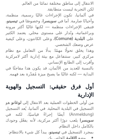
الانتقال إلى مناطق مختلفة تمامًا من العالم.
لكن التجربة ليست متطابقة.
في ألمانيا، تكون الإجراءات غالبًا رسمية، منظمة، 
وأحيانًا صارمة. أما في 
سويسرا
، وخصوصًا في 
تيسينو
، 
فتبقى الإجراءات منظمة — لكنها غالبًا أكثر مرونة 
وبراغماتية، وتُدار على مستوى محلي. يعتمد الكثير 
على 
البلدية (Comune)
، وعلى الكانتون، وعلى كيفية 
عرض وضعك الشخصي.
وهذا يخلق تحولًا مهمًا: بدلًا من التعامل مع نظام 
مركزي كبير، ستتفاعل مع بيئة إدارية أكثر لامركزية 
وأقرب إلى الطابع الإنساني.
بالنسبة للعديد من الألمان، قد يكون هذا مفاجئًا في 
البداية — لكنه غالبًا ما يصبح ميزة مُقدّرة بعد فهمه.
أول فرق حقيقي: التسجيل والهوية 
الإدارية
من أولى الخطوات العملية بعد الانتقال إلى 
لوغانو
 هو 
التسجيل في البلدية المحلية. في ألمانيا، يُعد التسجيل 
(Anmeldung) أيضًا إجراءً قياسيًا، لكنه في 
سويسرا
 يلعب دورًا أكثر مركزية، لأنه يفعّل وجودك 
بالكامل داخل النظام.
بمجرد التسجيل في 
تيسينو
، يبدأ كل شيء بالانتظام:
وضع 
الإقامة
 الخاص بك