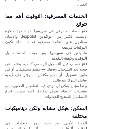
العمل.
الخدمات المصرفية: التوقيت أهم مما 
تتوقع
فتح حساب مصرفي في 
سويسرا
 هو خطوة مبكرة 
بالنسبة لكثير من 
الوافدين (expats)
. والألمان 
معتادون على أنظمة مصرفية فعالة، لذلك تكون 
التوقعات مرتفعة.
ما يتغير في 
سويسرا
 ليس جودة الخدمات، بل 
التوقيت وكيفية التقديم
.
فتح حساب قبل التسجيل الرسمي كمقيم يختلف عن 
فتحه بعد التسجيل. وضعك — مقيم مستقبلي، أو في 
طور التسجيل، أو مقيم مكتمل — يؤثر على كيفية 
تعامل البنوك مع طلبك.
وهذا مجال يمكن أن تؤدي فيه التفاصيل الصغيرة إلى 
تعقيدات. النظام يعمل بكفاءة، لكنه يتطلب اتباع 
التسلسل الصحيح للخطوات.
السكن: هيكل مشابه ولكن ديناميكيات 
مختلفة
للوهلة الأولى، قد يبدو سوق الإيجارات في 
لوغانو
 مألوفًا لمن يأتي من ألمانيا. فهناك عقود، 