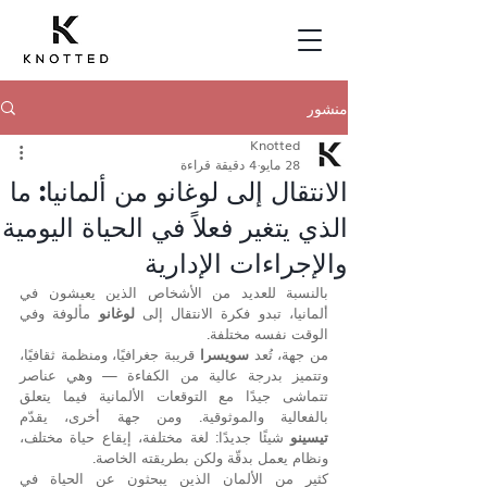
منشور
Knotted
28 مايو
4 دقيقة قراءة
الانتقال إلى لوغانو من ألمانيا: ما
الذي يتغير فعلاً في الحياة اليومية
والإجراءات الإدارية
بالنسبة للعديد من الأشخاص الذين يعيشون في 
ألمانيا، تبدو فكرة الانتقال إلى 
لوغانو
 مألوفة وفي 
الوقت نفسه مختلفة.
من جهة، تُعد 
سويسرا
 قريبة جغرافيًا، ومنظمة ثقافيًا، 
وتتميز بدرجة عالية من الكفاءة — وهي عناصر 
تتماشى جيدًا مع التوقعات الألمانية فيما يتعلق 
بالفعالية والموثوقية. ومن جهة أخرى، يقدّم 
تيسينو
 شيئًا جديدًا: لغة مختلفة، إيقاع حياة مختلف، 
ونظام يعمل بدقّة ولكن بطريقته الخاصة.
كثير من الألمان الذين يبحثون عن الحياة في 