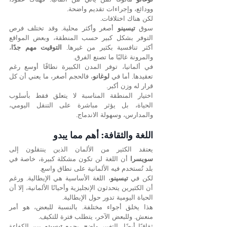
وودائع، وإجراءات تقديم واضحة.
لكن هناك اختلافات.
سوق 
تيسينو
 أصغر وأكثر محلية. وقد تختلف فرص 
التوفر بشكل كبير حسب المنطقة، وبعض المواقع 
أكثر تنافسية بكثير من غيرها. 
التوقيت مهم جدًا
، 
والمرونة غالبًا ما تصنع الفرق.
في ألمانيا، توفر المدن الكبيرة نطاقًا أوسع رغم 
تعقيدها. أما في 
لوغانو
، فالحجم أصغر، ما يعني أن كل 
قرار له وزن أكبر.
اختيار المنطقة المناسبة لا يتعلق فقط بأسلوب 
الحياة، بل يؤثر مباشرة على التنقل اليومي، 
والمدارس، وسهولة الاندماج.
اللغة والثقافة: أهم مما يبدو
يعتقد الكثير من الألمان الذين ينتقلون إلى 
سويسرا
 أن اللغة لن تكون مشكلة كبيرة، خاصة في 
بلد تُستخدم فيه الألمانية على نطاق واسع.
لكن في 
تيسينو
، اللغة الأساسية هي الإيطالية. ورغم 
أن الكثيرين يتحدثون الإنجليزية وأحيانًا الألمانية، إلا أن 
الحياة اليومية تدور حول الإيطالية.
هذا يخلق أجواء مختلفة. بالنسبة للبعض، هو أمر 
منعش. وللبعض الآخر، يتطلب فترة للتكيف.
ثقافيًا أيضًا، التغيير واضح. يجمع 
تيسينو
 بين الكفاءة 