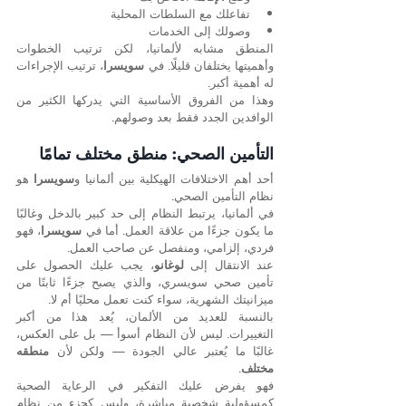
تفاعلك مع السلطات المحلية
وصولك إلى الخدمات
المنطق مشابه لألمانيا، لكن ترتيب الخطوات 
وأهميتها يختلفان قليلًا. في 
سويسرا
، ترتيب الإجراءات 
له أهمية أكبر.
وهذا من الفروق الأساسية التي يدركها الكثير من 
الوافدين الجدد فقط بعد وصولهم.
التأمين الصحي: منطق مختلف تمامًا
أحد أهم الاختلافات الهيكلية بين ألمانيا و
سويسرا
 هو 
نظام التأمين الصحي.
في ألمانيا، يرتبط النظام إلى حد كبير بالدخل وغالبًا 
ما يكون جزءًا من علاقة العمل. أما في 
سويسرا
، فهو 
فردي، إلزامي، ومنفصل عن صاحب العمل.
عند الانتقال إلى 
لوغانو
، يجب عليك الحصول على 
تأمين صحي سويسري، والذي يصبح جزءًا ثابتًا من 
ميزانيتك الشهرية، سواء كنت تعمل محليًا أم لا.
بالنسبة للعديد من الألمان، يُعد هذا من أكبر 
التغييرات. ليس لأن النظام أسوأ — بل على العكس، 
غالبًا ما يُعتبر عالي الجودة — ولكن لأن 
منطقه 
مختلف
.
فهو يفرض عليك التفكير في الرعاية الصحية 
كمسؤولية شخصية مباشرة، وليس كجزء من نظام 