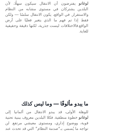
لوغانو
 يفترضون أن الانتقال سيكون سهلًا، لأن 
البلدين يشتركان في مستوى مشابه من النظام 
والاستقرار. في الواقع، يكون الانتقال سلسًا — ولكن 
فقط إذا تم فهم ما الذي يتغير فعليًا على أرض 
الواقع.فالاختلافات ليست جذرية، لكنها دقيقة وحقيقية 
للغاية.
ما يبدو مألوفًا — وما ليس كذلك
للوهلة الأولى، قد يبدو الانتقال من ألمانيا إلى 
لوغانو
 خطوة منطقية. فكلا البلدين معروف ببنية تحتية 
قوية، ووضوح إداري، ومستوى معيشي مرتفع. لن 
تواجه ما يُسمى بـ“صدمة النظام” التي قد تحدث عند 