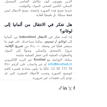
الذين يفهمون كيف تتكامل العناصر: التسجيل، 
السكن، التأمين الصحي، البنوك، والتوقيت.
عندما تصبح هذه الصورة واضحة، يصبح الانتقال ليس 
فقط ممكنًا، بل طبيعيًا للغاية.
هل تفكر في الانتقال من ألمانيا إلى 
لوغانو؟
إذا كنت تفكر في 
الانتقال (relocation)
 من ألمانيا 
إلى 
لوغانو
 أو 
تيسينو
، يمكننا مساعدتك على فهم ما 
سيتغير فعليًا في وضعك — بدءًا من 
تصريح الإقامة
، 
مرورًا بالتسجيل والسكن، وصولًا إلى البنوك 
والخطوات العملية التي تجعل العملية سلسة.
يمكنك التواصل مع 
Knotted
 عبر البريد الإلكتروني 
info@knotted.ch
 أو عبر واتساب على الرقم +41 
76 771 30 22. غالبًا ما تكون محادثة قصيرة كافية 
لتوضيح الصورة وتجنب الأخطاء الصغيرة التي قد 
تؤدي إلى تعقيدات غير ضرورية.