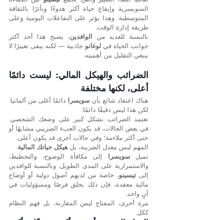
السويسرية وإيقاع حياة أكثر هدوءًا وتأثرًا بالثقافة 
المتوسطية. وهذا يؤثر على التفاعلات اليومية وعلى 
طريقة إدارة الوقت.
بالنسبة للعديد من 
الوافدين
، يصبح هذا أحد أكثر 
جوانب الحياة في 
لوغانو
 جاذبية — لكنه يبقى تغييرًا لا 
ينبغي التقليل من أهميته.
الضرائب والهيكل المالي: ليست دائمًا 
أعلى، لكنها مختلفة
هناك اعتقاد شائع بأن 
سويسرا
 دائمًا أغلى من ألمانيا. 
لكن هذا ليس دقيقًا دائمًا.
تعتمد الضرائب بشكل كبير على وضعك الشخصي. 
في بعض الحالات، قد يكون العبء الضريبي مشابهًا أو 
حتى أكثر ملاءمة؛ وفي حالات أخرى قد يكون أعلى.
المهم ليس معدل الضريبة، بل 
هيكل حياتك المالية
.
تميل 
سويسرا
 إلى مكافأة الوضوح، والتخطيط، 
والاستمرارية على المدى الطويل. وبالنسبة للوافدين 
إلى 
تيسينو
، خاصة من لديهم أصول دولية أو أوضاع 
مالية معقدة، فإن ذلك يخلق فرصًا ومسؤوليات في 
آنٍ واحد.
مرة أخرى، المفتاح ليس المقارنة، بل فهم النظام 
ككل.