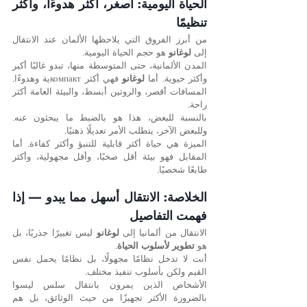
الحياة اليومية: أصغر، أكثر هدوءًا، وأكثر 
تنظيمًا
من أبرز الفروق التي يلاحظها الألمان عند الانتقال 
إلى 
لوغانو
 هو حجم الحياة اليومية.
المدن الألمانية، حتى المتوسطة منها، تبدو غالبًا أكبر 
وأكثر حيوية. أما 
لوغانو
 فهي أكثر компактية وهدوءًا. 
المسافات أقصر، والروتين أبسط، والبيئة العامة أكثر 
راحة.
بالنسبة للبعض، هذا هو بالضبط ما يبحثون عنه. 
وللبعض الآخر، يتطلب الأمر تعديلًا ذهنيًا.
الميزة هي حياة أكثر قابلية للتنبؤ وأكثر كفاءة. أما 
المقابل فهو بيئة أقل صخبًا، وأقل مجهولية، وأكثر 
طابعًا شخصيًا.
الخلاصة: الانتقال أسهل مما يبدو — إذا 
فهمت التفاصيل
الانتقال من ألمانيا إلى 
لوغانو
 ليس تغييرًا جذريًا، بل 
هو 
تطوير لأسلوب الحياة
.
أنت لا تدخل نظامًا مجهولًا، بل نظامًا يحمل نفس 
القيم ولكن بأسلوب تنفيذ مختلف.
الأشخاص الذين يمرون بانتقال سلس ليسوا 
بالضرورة الأكثر تجهيزًا من حيث الوثائق، بل هم 