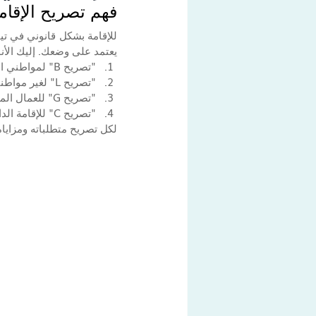
فهم تصريح الإقام
يعتمد على وضعك. إليك الأنوا
"تصريح B" لمواطني الاتحاد الأوروبي/المنطقة الاقتصادية الأوروبية الذين يخططون للبقاء لأكثر من 90 يومًا.
"تصريح L" لغير مواطني الاتحاد الأوروبي/المنطقة الاقتصادية الأوروبية الراغبين في البقاء لأكثر من 90 يومًا.
"تصريح G" للعمال المتنقلين عبر الحدود.
"تصريح C" للإقامة الدائمة.
لكل تصريح متطلباته ومزاي