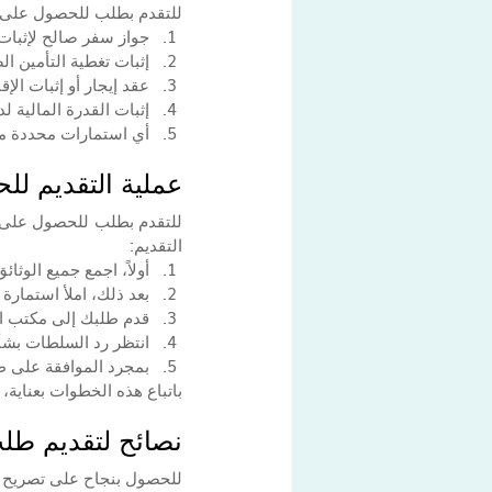
للتقدم بطلب للحصول على تص
جواز سفر صالح لإثبات
إثبات تغطية التأمين 
عقد إيجار أو إثبات الإق
إثبات القدرة المالية 
أي استمارات محددة مط
عملية التقديم لل
التقديم:
أولاً، اجمع جميع الوثا
بعد ذلك، املأ استمارة
قدم طلبك إلى مكتب ال
انتظر رد السلطات بشأن
بمجرد الموافقة على طل
باتباع هذه الخطوات بعناية
نصائح لتقديم طل
للحصول بنجاح على تصريح إق