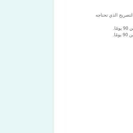
للإقامة بشكل قانوني في تيتشينو، يجب عليك الحصول على تصريح إقامة من السلطات المحلية. نوع التصريح الذي تحتاجه 