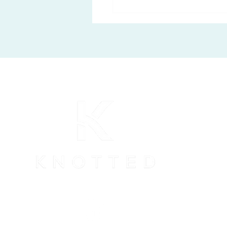
يحدث لمعاشك التقاعدي
 تنتقل إلى سويسرا؟ دليل
للمغتربين الذين يخططون
ال إلى تيتشينو