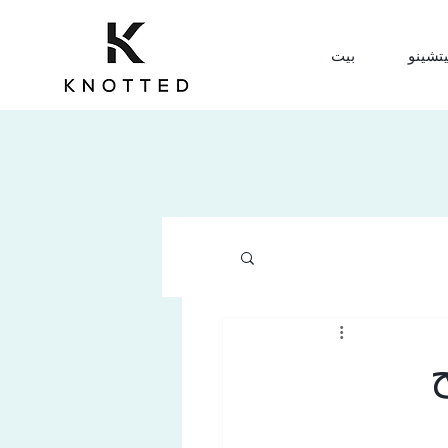
يتشينو
بيت