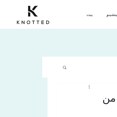
يتشينو
بيت
لا بد من