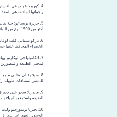
4. 
كوريبو: غوص في التاريخ: 
وأجوائها الهادئة، هي الملا
5. 
جزيرة بريساغو: جنة نبات
أكثر من 1500 نوع من النباتات، هي ملاذ من السلام والجمال الطبيعي.
6. 
باركو تشياني: قلب لوغان
الخضراء المحافظ عليها جيدًا
7. 
الكاميليا في لوكارنو: بها
لمحبي الطبيعة والمصورين.
8. 
سينتوفالي وفالي ماجيا: 
للمشي لمسافات طويلة، ركوب
9. 
غاندريا: سحر على بحيرة 
الضيقة واستمتع بالجيلاتو مع
10.
بحيرتا تريمورجيو وليت:
الوصول إليهما عبر سيارة ا