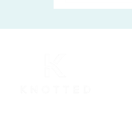
يحدث لمعاشك التقاعدي
 تنتقل إلى سويسرا؟ دليل
للمغتربين الذين يخططون
ال إلى تيتشينو