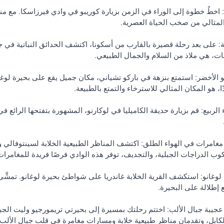
اخطُ خطوة إلى الوراء في الزمن بزيارة كوريبو في وادي فيرزاسكا. مع مناز
ذ المثالي من صخب الحياة العصرية.
ية: على بعد رحلة قصيرة بالقارب من أسكونا، اكتشف الحدائق النباتية في ج
و الأخضر: استمتع بنزهة في باركو تشياني، مكان جميل يقع على بحيرة لوغا
، هو المكان المثالي للاسترخاء والتمتع بالطبيعة.
ء الربيع: قم بزيارة حديقة الكاميليا في لوكارنو، المشهورة بتفتحها الرائع ف
مغامرات في الهواء الطلق: اكتشف المناظر الطبيعية الخلابة لسينتوفالي وف
 الدراجات الجبلية، والتجديف، توفر هذه الوادي فرصًا فريدة للمغامرات
لوغانو: استكشف القرية الخلابة غاندريا على شواطئ بحيرة لوغانو. تمشَّ
 إطلالة على البحيرة.
 عجيبة جبال الألب: اختتم رحلتك بمسيرة إلى بحيرتي تريمورجيو وليت الجبل
لكابل، وتقدمان مناظر طبيعية خلابة ومسارات مغامرة في قلب جبال الألب.