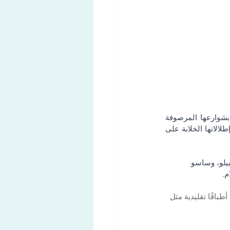
موركوت، لؤلؤة سيريسيو: غالبًا ما يُشار إلى موركوت بـ "لؤلؤة سيريسيو"، وهي تأسر الألباب بشوارعها المرصوفة 
بالحصى ومنازلها ذات الأسقف الفخارية. مثالية لقضاء بعد ظهر مريح، استكشف أجواءها التاريخية وإطلالاتها الخلابة على 
يبيلو، وساسو 
م.
طباقًا تقليدية مثل 