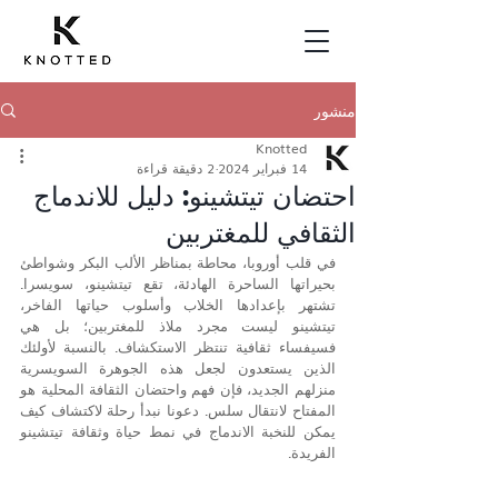
منشور
Knotted
14 فبراير 2024
2 دقيقة قراءة
احتضان تيتشينو: دليل للاندماج
الثقافي للمغتربين
في قلب أوروبا، محاطة بمناظر الألب البكر وشواطئ 
بحيراتها الساحرة الهادئة، تقع تيتشينو، سويسرا. 
تشتهر بإعدادها الخلاب وأسلوب حياتها الفاخر، 
تيتشينو ليست مجرد ملاذ للمغتربين؛ بل هي 
فسيفساء ثقافية تنتظر الاستكشاف. بالنسبة لأولئك 
الذين يستعدون لجعل هذه الجوهرة السويسرية 
منزلهم الجديد، فإن فهم واحتضان الثقافة المحلية هو 
المفتاح لانتقال سلس. دعونا نبدأ رحلة لاكتشاف كيف 
يمكن للنخبة الاندماج في نمط حياة وثقافة تيتشينو 
الفريدة.