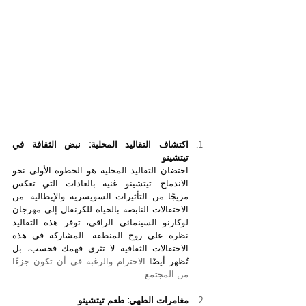
اكتشاف التقاليد المحلية: نبض الثقافة في 
تيتشينو
احتضان التقاليد المحلية هو الخطوة الأولى نحو 
الاندماج. تيتشينو غنية بالعادات التي تعكس 
مزيجًا من التأثيرات السويسرية والإيطالية. من 
الاحتفالات النابضة بالحياة للكرنفال إلى مهرجان 
لوكارنو السينمائي الراقي، توفر هذه التقاليد 
نظرة على روح المنطقة. المشاركة في هذه 
الاحتفالات الثقافية لا تثري فهمك فحسب، بل 
تُظهر أيض
ًا الاحترام والرغبة في أن تكون جزءًا 
من المجتمع.
مغامرات الطهي: طعم تيتشينو