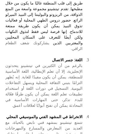
طريق إلى قلب المنطقة غالبًا ما يكون من خلال 
مطبخها. تقدم تيتشينو مجموعة واسعة من المتع 
الذواقة، من الريزوتو والبولينتا إلى النبيذ الميرلو 
الرائع. حضور دروس الطهي المحلية أو فعاليات 
تذوق النبيذ يمكن أن يكون طريقة ممتعة 
للاندماج. إنها فرصة ليس فقط لتذوق النكهات 
ولكن أيضًا للتعرف على السكان المحليين 
والمغتربين الذين 
يشاركونك شغف الطعام 
الراقي.
اللغة: جسر الاتصال
بالرغم من أن الكثيرين في تيتشينو يتحدثون 
الإنجليزية، إلا أن تعلم الإيطالية، اللغة الأساسية 
للمنطقة، يمكن أن يكون مفيدًا للغاية. إنه يُظهر 
التزامًا بتبني الثقافة المحلية ويسهل التفاعلات 
اليومية. التسجيل في دورات اللغة أو استخدام 
تطبيقات تعلم اللغة يمكن أن يكون طرقًا فعّالة 
للبدء. تذكر، حتى المهارات الأساسية في 
المحادثة يمكن أن تفتح أبوابًا لعلاقات أعمق.
الانخراط في المشهد الفني والموسيقي المحلي
تتمتع تيتشينو بمشهد فني نابض بالحياة، مع 
العديد من المعارض والمسارح والمهرجانات 
الموسيقية مثل مهرجان لوغانو لونغليك. 