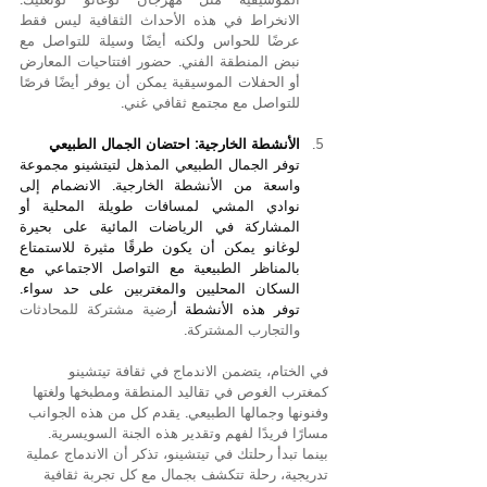
الانخراط في هذه الأحداث الثقافية ليس فقط 
عرضًا للحواس ولكنه أيضًا وسيلة للتواصل مع 
نبض المنطقة الفني. حضور افتتاحيات المعارض 
أو الحفلات الموسيقية يمكن أن يوفر أيضًا فرصًا 
للتواصل مع مجتمع ثقافي غني.
الأنشطة الخارجية: احتضان الجمال الطبيعي
توفر الجمال الطبيعي المذهل لتيتشينو مجموعة 
واسعة من الأنشطة الخارجية. الانضمام إلى 
نوادي المشي لمسافات طويلة المحلية أو 
المشاركة في الرياضات المائية على بحيرة 
لوغانو يمكن أن يكون طرقًا مثيرة للاستمتاع 
بالمناظر الطبيعية مع التواصل الاجتماعي مع 
السكان المحليين والمغتربين على حد سواء. 
توفر هذه الأنشطة أ
رضية مشتركة للمحادثات 
والتجارب المشتركة.
في الختام، يتضمن الاندماج في ثقافة تيتشينو 
كمغترب الغوص في تقاليد المنطقة ومطبخها ولغتها 
وفنونها وجمالها الطبيعي. يقدم كل من هذه الجوانب 
مسارًا فريدًا لفهم وتقدير هذه الجنة السويسرية. 
بينما تبدأ رحلتك في تيتشينو، تذكر أن الاندماج عملية 
تدريجية، رحلة تتكشف بجمال مع كل تجربة ثقافية 